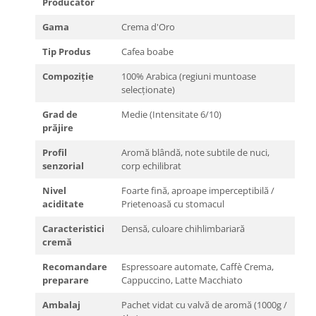
Producător
Gama
Crema d'Oro
Tip Produs
Cafea boabe
Compoziție
100% Arabica (regiuni muntoase
selecționate)
Grad de
Medie (Intensitate 6/10)
prăjire
Profil
Aromă blândă, note subtile de nuci,
senzorial
corp echilibrat
Nivel
Foarte fină, aproape imperceptibilă /
aciditate
Prietenoasă cu stomacul
Caracteristici
Densă, culoare chihlimbariară
cremă
Recomandare
Espressoare automate, Caffè Crema,
preparare
Cappuccino, Latte Macchiato
Ambalaj
Pachet vidat cu valvă de aromă (1000g /