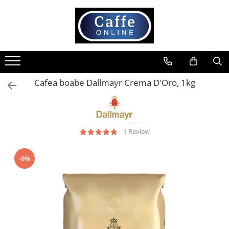
Toate Produsele
Cafea
Cafea Boabe
Cafea boabe Dallmayr Crema D'Oro, 1kg
Capsule Cafea
Cafea Macinata
Cafea Instant
1 Review
Ceai
Espressoare
Aparate Automate
-9%
Aparate capsule
Aparate clasice
Accesorii
Rasnite