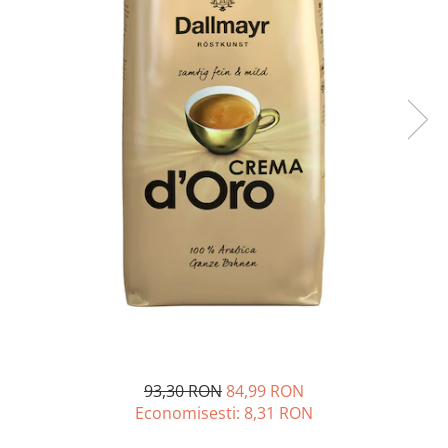
Complementare
Capace
Cesti si farfurii
Diverse
Lattiere
Pahare de cafea
Palete cafea
Consumabile
Cappucino instant
Ciocolata calda
Lapte instant
Pliculete Zahar si Miere
Siropuri
93,30 RON
84,99 RON
Topping
Economisesti:
8,31
RON
Aparate SH