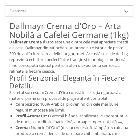
Descriere
Dallmayr Crema d'Oro – Arta
Nobilă a Cafelei Germane (1kg)
Dallmayr Crema d'Oro
este una dintre cele mai apreciate creații
ale casei Dallmayr din München, un brand cu o istorie de peste
300 de ani în furnizarea deliciilor gourmet. Această selecție de 1kg
reprezintă echilibrul perfect între tradiție și tehnologie modernă,
fiind concepută special pentru a oferi o experiență senzorială
rafinată la fiecare ceașcă.
Profil Senzorial: Eleganță în Fiecare
Detaliu
Secretul succesului Crema d'Oro constă în selecția riguroasă a
materiei prime și în procesul de prăjire atent controlat:
Compoziție:
100% Arabica, provenind din cele mai bune
regiuni muntoase ale lumii.
Profil Aromatic:
O aromă blândă, echilibrată, cu note subtile
de nuci și o aciditate foarte fină, aproape imperceptibilă.
Crema:
Numele "d'Oro" (de aur) nu este întâmplător; cafeaua
produce o cremă densă, de o culoare chihlimbariară, care