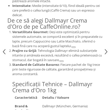
păstrează aromele intacte.
Intensitate:
Medie (intensitate 6/10), fiind ideală pentru cei
care preferă o cafea lungă (Caffè Crema) sau un espresso
delicat.
De ce să alegi Dallmayr Crema
d'Oro de pe CaffeOnline.ro?
Versatilitate Gourmet:
Deși este optimizată pentru
sistemele automate, se comportă excelent și în preparatele cu
lapte, precum Cappuccino sau Latte Macchiato, oferind o
bază fină care nu acoperă gustul laptelui.
Prajire cu Grijă:
Tehnologia Dallmayr elimină substanțele
iritante și amăreala excesivă, rezultând o cafea prietenoasă cu
stomacul, dar bogată în savoare.
Standard de Calitate Bavarez:
Fiecare pachet de 1kg trece
prin teste riguroase de calitate, garantând prospețimea și
aroma constantă.
Specificații Tehnice – Dallmayr
Crema d'Oro 1kg
Caracteristică
Detaliu / Valoare
Brand &
Dallmayr (München, Germania)