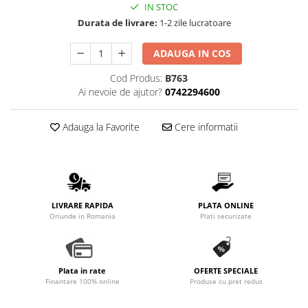
IN STOC
Promotii
Durata de livrare:
1-2 zile lucratoare
Stabilizatoare tensiune
Piese schimb espressoare
ADAUGA IN COS
Accesorii si intretinere
Cod Produs:
B763
Curatare
Ai nevoie de ajutor?
0742294600
Filtre
Portafiltre
Adauga la Favorite
Cere informatii
Site
Tamper
Altele
LIVRARE RAPIDA
PLATA ONLINE
Oriunde in Romania
Plati securizate
Plata in rate
OFERTE SPECIALE
Finantare 100% online
Produse cu pret redus