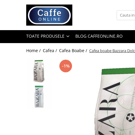
Toate Produsele
Cafea
TOATE PRODUSELE
BLOG CAFFEONLINE.RO
Cafea Boabe
Capsule Cafea
Home /
Cafea /
Cafea Boabe /
Cafea boabe Bazzara Dolc
Cafea Macinata
-1%
Cafea Instant
Ceai
Espressoare
Aparate Automate
Aparate capsule
Aparate clasice
Accesorii
Rasnite