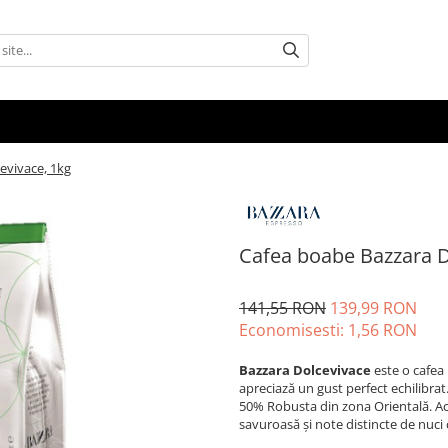
evivace, 1kg
Cafea boabe Bazzara D
141,55 RON
139,99 RON
Economisesti:
1,56
RON
Bazzara Dolcevivace
este o cafea 
apreciază un gust perfect echilibra
50% Robusta din zona Orientală. Ac
savuroasă și note distincte de nuci