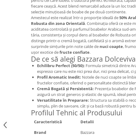
pentru cei care iubesc o băutură perfect echilibrată, capabi
Promotii
fiecare ceașcă. Acest blend remarcabil aduce la un loc tradiț
Stabilizatoare tensiune
selecție minuțioasă de boabe de pe două continente.
Amestecul este realizat într-o proporție ideală de
50% Ara
Piese schimb espressoare
Robusta din zona Orientală
. Combinația oferă ce este m
Accesorii si intretinere
aciditatea controlată și parfumul boabelor Arabica sud-am
tăria, consistența și corpul dens al boabelor de Robusta ori
Curatare
distinge printr-o cremă bogată, catifelată și o aromă extre
Filtre
surprinde simțurile prin note calde de
nuci coapte
, frumo
ușor exotice de
fructe confiate
.
Portafiltre
De ce să alegi Bazzara Dolceviv
Site
Echilibru Perfect (50/50):
Formula simetrică dintre Ar
espresso care nu este nici prea dur, nici prea delicat, ci
Tamper
Profil Aromatic Inedit:
Notele de nuci coapte se îmbi
Altele
fructelor confiate, oferind o personalitate distinctă ble
Cremă Bogată și Persistentă:
Prezența boabelor de R
asigură un strat generos și elastic de spumă, ideal pentr
Versatilitate în Preparare:
Structura sa stabilă o re
simplu, plin de savoare, cât și ca bază robustă pentru bă
Profilul Tehnic al Produsului
Caracteristică
Detalii
Brand
Bazzara