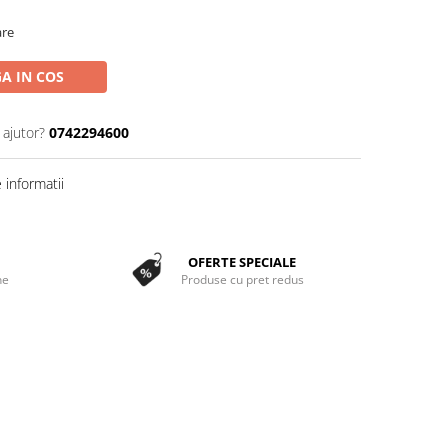
are
A IN COS
 ajutor?
0742294600
informatii
OFERTE SPECIALE
ne
Produse cu pret redus