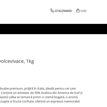
0742294600
0,00
olcevivace, 1kg
boabe premium, prăjită în Italia, ideală pentru cei care
t. Conține un amestec de 50% Arabica din America de Sud și
eastă cafea se remarcă printr-o cremă bogată, o aromă
 coapte și fructe confiate, oferind un espresso memorabil.