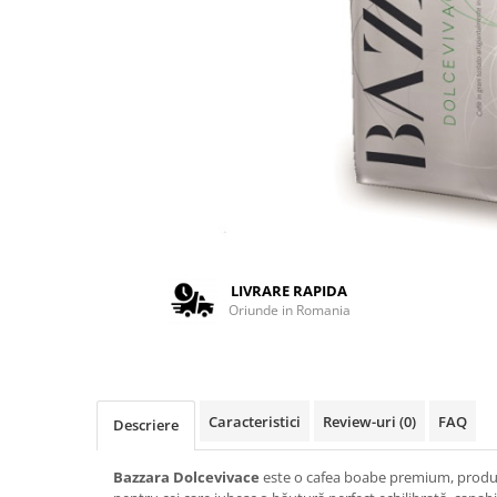
Complementare
Capace
Cesti si farfurii
Diverse
Lattiere
Pahare de cafea
Palete cafea
Consumabile
Cappucino instant
LIVRARE RAPIDA
Ciocolata calda
Oriunde in Romania
Lapte instant
Pliculete Zahar si Miere
Siropuri
Caracteristici
Review-uri
(0)
FAQ
Descriere
Topping
Bazzara Dolcevivace
este o cafea boabe premium, produsă
Aparate SH