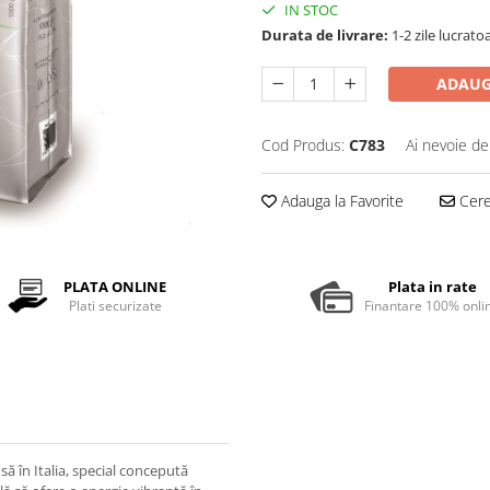
IN STOC
Durata de livrare:
1-2 zile lucrato
ADAUG
Cod Produs:
C783
Ai nevoie de
Adauga la Favorite
Cere 
PLATA ONLINE
Plata in rate
Plati securizate
Finantare 100% onli
 în Italia, special concepută