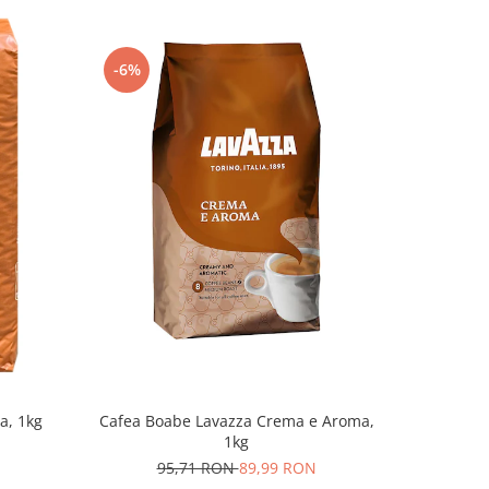
-6%
-6%
Cafea Boabe Lavazza Crema e Aroma,
Cafea boa
a, 1kg
1kg
11
95,71 RON
89,99 RON