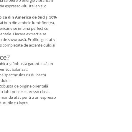
lă să ofere o energie vibrantă în
ia espresso-ului italian și o
bica din America de Sud
și
50%
ai bun din ambele lumi: finețea,
ericane se îmbină perfect cu
entale. Fiecare extracție se
m de savuroasă. Profilul gustativ
s completate de accente dulci și
ace?
abica și Robusta garantează un
 perfect balansat.
nă spectaculos cu dulceața
ndului.
obusta de origine orientală
u iubitorii de espresso clasic.
comandă atât pentru un espresso
uturile cu lapte.