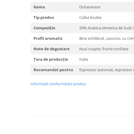
Gama
Dolcevivace
Tip produs
Cafea boabe
Compoziție
50% Arabica (America de Sud) 
Profil aromatic
Bine echilibrat, savuros, cu cr
Note de degustare
Nuci coapte, fructe confiate
Țara de producție
Italia
Recomandat pentru
Espressor automat, espressor
Informatii conformitate produs