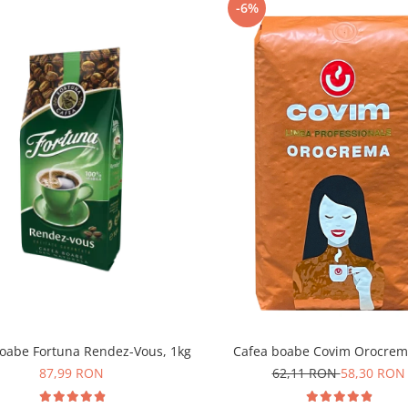
-6%
oabe Fortuna Rendez-Vous, 1kg
Cafea boabe Covim Orocrem
87,99 RON
62,11 RON
58,30 RON