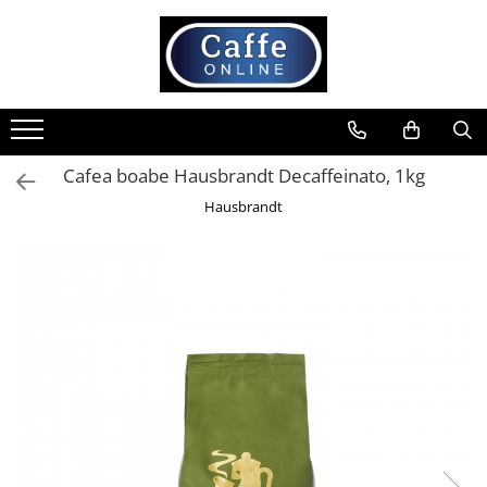
Toate Produsele
Cafea
Cafea Boabe
Cafea boabe Hausbrandt Decaffeinato, 1kg
Capsule Cafea
Hausbrandt
Cafea Macinata
Cafea Instant
Ceai
Espressoare
Aparate Automate
Aparate capsule
Aparate clasice
Accesorii
Rasnite