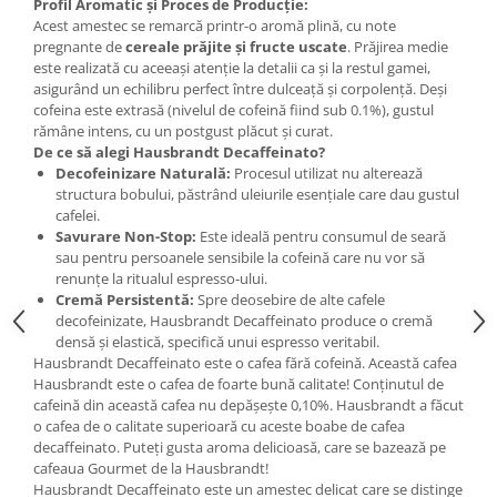
Profil Aromatic și Proces de Producție:
Acest amestec se remarcă printr-o aromă plină, cu note
pregnante de
cereale prăjite și fructe uscate
. Prăjirea medie
este realizată cu aceeași atenție la detalii ca și la restul gamei,
asigurând un echilibru perfect între dulceață și corpolență. Deși
cofeina este extrasă (nivelul de cofeină fiind sub 0.1%), gustul
rămâne intens, cu un postgust plăcut și curat.
De ce să alegi Hausbrandt Decaffeinato?
Decofeinizare Naturală:
Procesul utilizat nu alterează
structura bobului, păstrând uleiurile esențiale care dau gustul
cafelei.
Savurare Non-Stop:
Este ideală pentru consumul de seară
sau pentru persoanele sensibile la cofeină care nu vor să
renunțe la ritualul espresso-ului.
Cremă Persistentă:
Spre deosebire de alte cafele
decofeinizate, Hausbrandt Decaffeinato produce o cremă
densă și elastică, specifică unui espresso veritabil.
Hausbrandt Decaffeinato este o cafea fără cofeină. Această cafea
Hausbrandt este o cafea de foarte bună calitate! Conținutul de
cafeină din această cafea nu depășește 0,10%. Hausbrandt a făcut
o cafea de o calitate superioară cu aceste boabe de cafea
decaffeinato. Puteți gusta aroma delicioasă, care se bazează pe
cafeaua Gourmet de la Hausbrandt!
Hausbrandt Decaffeinato este un amestec delicat care se distinge