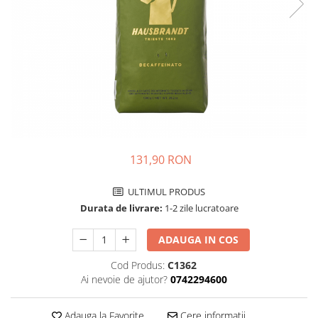
Complementare
Capace
Cesti si farfurii
Diverse
Lattiere
Pahare de cafea
Palete cafea
Consumabile
131,90 RON
Cappucino instant
ULTIMUL PRODUS
Ciocolata calda
Durata de livrare:
1-2 zile lucratoare
Lapte instant
ADAUGA IN COS
Pliculete Zahar si Miere
Siropuri
Cod Produs:
C1362
Ai nevoie de ajutor?
0742294600
Topping
Aparate SH
Adauga la Favorite
Cere informatii