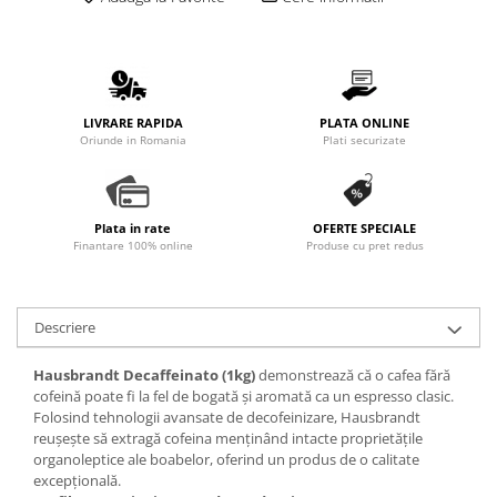
Promotii
Stabilizatoare tensiune
Piese schimb espressoare
Accesorii si intretinere
LIVRARE RAPIDA
PLATA ONLINE
Curatare
Oriunde in Romania
Plati securizate
Filtre
Portafiltre
Plata in rate
OFERTE SPECIALE
Site
Finantare 100% online
Produse cu pret redus
Tamper
Altele
Descriere
Hausbrandt Decaffeinato (1kg)
demonstrează că o cafea fără
cofeină poate fi la fel de bogată și aromată ca un espresso clasic.
Folosind tehnologii avansate de decofeinizare, Hausbrandt
reușește să extragă cofeina menținând intacte proprietățile
organoleptice ale boabelor, oferind un produs de o calitate
excepțională.