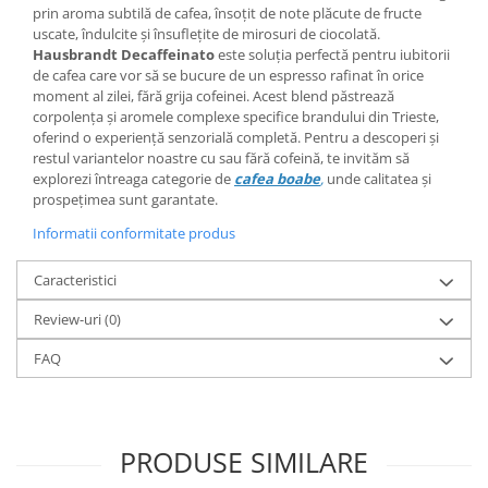
prin aroma subtilă de cafea, însoțit de note plăcute de fructe
uscate, îndulcite și însuflețite de mirosuri de ciocolată.‎
Hausbrandt Decaffeinato
este soluția perfectă pentru iubitorii
de cafea care vor să se bucure de un espresso rafinat în orice
moment al zilei, fără grija cofeinei. Acest blend păstrează
corpolența și aromele complexe specifice brandului din Trieste,
oferind o experiență senzorială completă. Pentru a descoperi și
restul variantelor noastre cu sau fără cofeină, te invităm să
explorezi întreaga categorie de
cafea boabe
,
unde calitatea și
prospețimea sunt garantate.
Informatii conformitate produs
Caracteristici
Review-uri
(0)
FAQ
PRODUSE SIMILARE