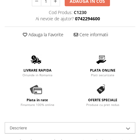
ADAUGA IN COS
Promotii
Stabilizatoare tensiune
Cod Produs:
C1230
Ai nevoie de ajutor?
0742294600
Piese schimb espressoare
Accesorii si intretinere
Adauga la Favorite
Cere informatii
Curatare
Filtre
Portafiltre
Site
LIVRARE RAPIDA
PLATA ONLINE
Tamper
Oriunde in Romania
Plati securizate
Altele
Plata in rate
OFERTE SPECIALE
Finantare 100% online
Produse cu pret redus
Descriere