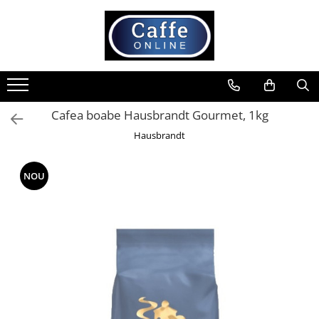
Toate Produsele
Cafea
Cafea Boabe
Cafea boabe Hausbrandt Gourmet, 1kg
Capsule Cafea
Hausbrandt
Cafea Macinata
Cafea Instant
NOU
Ceai
Espressoare
Aparate Automate
Aparate capsule
Aparate clasice
Accesorii
Rasnite