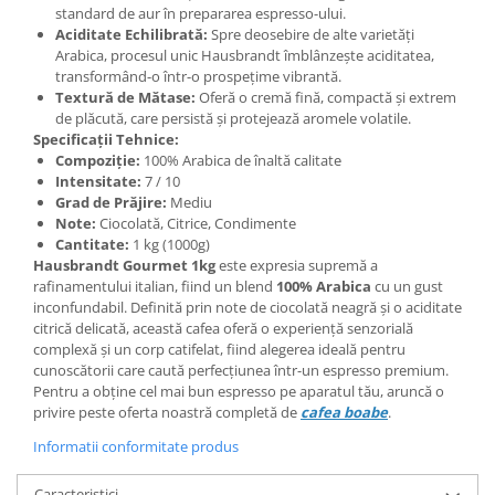
standard de aur în prepararea espresso-ului.
Aciditate Echilibrată:
Spre deosebire de alte varietăți
Arabica, procesul unic Hausbrandt îmblânzește aciditatea,
transformând-o într-o prospețime vibrantă.
Textură de Mătase:
Oferă o cremă fină, compactă și extrem
de plăcută, care persistă și protejează aromele volatile.
Specificații Tehnice:
Compoziție:
100% Arabica de înaltă calitate
Intensitate:
7 / 10
Grad de Prăjire:
Mediu
Note:
Ciocolată, Citrice, Condimente
Cantitate:
1 kg (1000g)
Hausbrandt Gourmet 1kg
este expresia supremă a
rafinamentului italian, fiind un blend
100% Arabica
cu un gust
inconfundabil. Definită prin note de ciocolată neagră și o aciditate
citrică delicată, această cafea oferă o experiență senzorială
complexă și un corp catifelat, fiind alegerea ideală pentru
cunoscătorii care caută perfecțiunea într-un espresso premium.
Pentru a obține cel mai bun espresso pe aparatul tău, aruncă o
privire peste oferta noastră completă de
cafea boabe
.
Informatii conformitate produs
Caracteristici