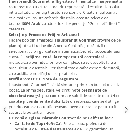
Hausbrandt Gourmet la 1kg
este sortimentul cel mai premiat și
recunoscut al casei Hausbrandt, reprezentând echilibrul absolut
între calitate, aromă și trăsături senzoriale. Creată inițial pentru
cele mai exclusiviste cafenele din Italia, această selecție de
boabe
100% Arabica
aduce luxul experienței "Gourmet" direct în
ceașca ta.
Selecție și Proces de Prăjire Artizanal
Fiecare bob din amestecul
Hausbrandt Gourmet
provine de pe
plantații de altitudine din America Centrală și de Sud, fiind
selecționat cu o rigurozitate matematică. Secretul succesului său
constă în
prăjirea lentă, la temperatură controlată
, o
metodă care permite aromelor complexe să se dezvolte fără a
arde uleiurile esențiale. Rezultatul este o cafea extrem de curată,
cu o aciditate nobilă și un corp catifelat.
Profil Aromatic și Note de Degustare
Hausbrandt Gourmet încântă simțurile printr-un buchet olfactiv
bogat. La prima degustare, vei simți
note pregnante de
ciocolată neagră și cacao
, urmate subtil de accente de
citrice
coapte și condimente dulci
. Este un espresso care se distinge
prin dulceața sa naturală, neavând nevoie de zahăr pentru a fi
savurat la potențial maxim.
De ce să alegi Hausbrandt Gourmet de pe CaffeOnline?
Calitate de Top (HoReCa):
Este cafeaua preferată de
hotelurile de 5 stele și restaurantele de lux, garantând un