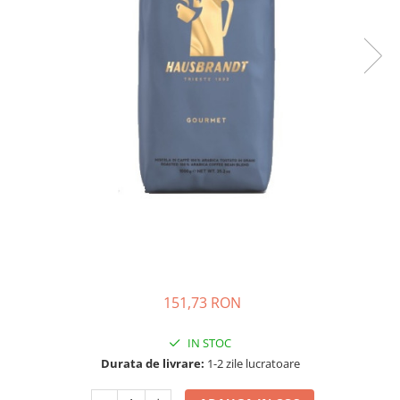
Complementare
Capace
Cesti si farfurii
Diverse
Lattiere
Pahare de cafea
Palete cafea
Consumabile
Cappucino instant
Ciocolata calda
Lapte instant
151,73 RON
Pliculete Zahar si Miere
Siropuri
IN STOC
Topping
Durata de livrare:
1-2 zile lucratoare
Aparate SH