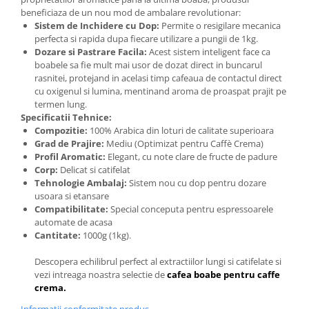
beneficiaza de un nou mod de ambalare revolutionar:
Sistem de Inchidere cu Dop:
Permite o resigilare mecanica
perfecta si rapida dupa fiecare utilizare a pungii de 1kg.
Dozare si Pastrare Facila:
Acest sistem inteligent face ca
boabele sa fie mult mai usor de dozat direct in buncarul
rasnitei, protejand in acelasi timp cafeaua de contactul direct
cu oxigenul si lumina, mentinand aroma de proaspat prajit pe
termen lung.
Specificatii Tehnice:
Compozitie:
100% Arabica din loturi de calitate superioara
Grad de Prajire:
Mediu (Optimizat pentru Caffè Crema)
Profil Aromatic:
Elegant, cu note clare de fructe de padure
Corp:
Delicat si catifelat
Tehnologie Ambalaj:
Sistem nou cu dop pentru dozare
usoara si etansare
Compatibilitate:
Special conceputa pentru espressoarele
automate de acasa
Cantitate:
1000g (1kg).
Descopera echilibrul perfect al extractiilor lungi si catifelate si
vezi intreaga noastra selectie de
cafea boabe pentru caffe
crema.