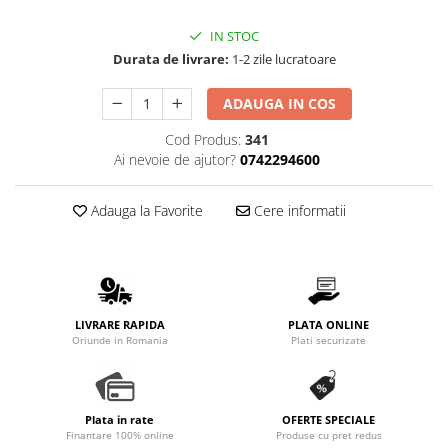
Promotii
IN STOC
Stabilizatoare tensiune
Durata de livrare:
1-2 zile lucratoare
Piese schimb espressoare
Accesorii si intretinere
ADAUGA IN COS
Curatare
Cod Produs:
341
Filtre
Ai nevoie de ajutor?
0742294600
Portafiltre
Site
Adauga la Favorite
Cere informatii
Tamper
Altele
LIVRARE RAPIDA
PLATA ONLINE
Oriunde in Romania
Plati securizate
Plata in rate
OFERTE SPECIALE
Finantare 100% online
Produse cu pret redus