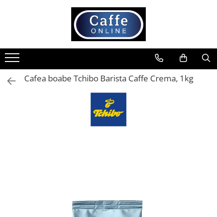
Toate Produsele
Cafea
Cafea Boabe
Cafea boabe Tchibo Barista Caffe Crema, 1kg
Capsule Cafea
Cafea Macinata
Cafea Instant
Ceai
Espressoare
Aparate Automate
Aparate capsule
Aparate clasice
Accesorii
Rasnite