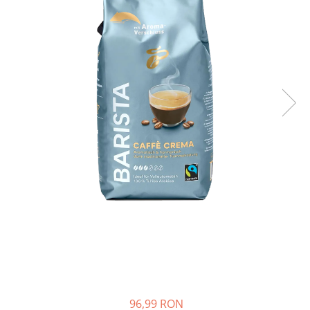
Complementare
Capace
Cesti si farfurii
Diverse
Lattiere
Pahare de cafea
Palete cafea
Consumabile
Cappucino instant
Ciocolata calda
Lapte instant
Pliculete Zahar si Miere
Siropuri
Topping
Aparate SH
96,99 RON