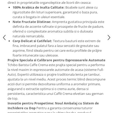
direct in proprietatile organoleptice ale licorii din ceasca:
100% Arabica de Inalta Calitate:
Boabele sunt alese cu
rigurozitate din loturi superioare, garantand o baza pura,
curata si bogata in uleiuri esentiale.
Note Fructate Distinse:
Amprenta gustativa principala este
definita de accente rafinate si proaspete de fructe de padure,
oferind o complexitate aromatica subtila si o dulceata
naturala remarcabila.
Corp Delicat si Catifelat:
Textura bauturii este extrem de
fina, imbracand palatul fara a lasa senzatii de greutate sau
asprime, fiind ideala pentru cei care evita profilele de prăjire
foarte intunecate sau uleioase.
Prajire Speciala si Calibrare pentru Espressoarele Automate
Tchibo Barista Caffe Crema este prajita special pentru a performa
la nivel maxim in espressoarele automate de acasa (sisteme Full-
Auto). Expertii utilizeaza o prajire traditionala lenta pe tambur,
ajustata la un nivel mediu. Acest proces termic blind descompune
acizii duri si permite dezvoltarea uniforma a aromelor primare,
asigurand o extractie optima si o crema aurie, densa si
persistenta, caracteristica unui Caffè Crema elvetian sau german
de top.
Inovatie pentru Prospetime: Noul Ambalaj cu Sistem de
Inchidere cu Dop
Pentru a garanta conservarea tuturor
proprietatilor aromatice pana la ultima boaba, produsul