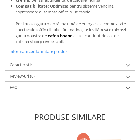
Crema:
Densă, abundentă, de culoare închisă
Compatibilitate:
Optimizat pentru sisteme vending,
espressoare automate office și uz casnic.
Pentru a asigura o doză maximă de energie și o cremozitate
spectaculoasă în ritualul tău matinal, te invităm să explorezi
gama noastra de
cafea boabe
cu un continut ridicat de
cofeina si corp remarcabil.
Informatii conformitate produs
Caracteristici
Review-uri
(0)
FAQ
PRODUSE SIMILARE
-6%