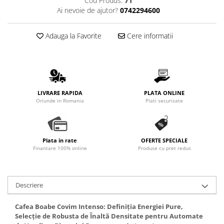
Cod Produs:
71
Promotii
Ai nevoie de ajutor?
0742294600
Stabilizatoare tensiune
Piese schimb espressoare
Adauga la Favorite
Cere informatii
Accesorii si intretinere
Curatare
Filtre
Portafiltre
LIVRARE RAPIDA
PLATA ONLINE
Oriunde in Romania
Plati securizate
Site
Tamper
Altele
Plata in rate
OFERTE SPECIALE
Finantare 100% online
Produse cu pret redus
Descriere
Cafea Boabe Covim Intenso: Definiția Energiei Pure,
Selecție de Robusta de Înaltă Densitate pentru Automate