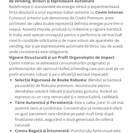
de Vending, Birouri și Espressoare Automate
Redefinește-ți standardele de energie zilnică și experimentează
forța absolută a unui espresso italian autentic cu
Covim Intenso
.
Cunoscut anterior sub denumirea de
Covim Premium
, acest
sortiment de cafea boabe reprezintă definiția energiei pure într-o
ceașcă. Această miscela, produsă cu măiestrie și rigoare baristică
în Italia, este special concepută pentru a performa la cel mai înalt
nivel în condițiile solicitante și de mare volum ale aparatelor de
vending, dar și pe espressoarele automate de birou sau de acasă,
unde consistența este obligatorie.
Vigoare Structurală și un Profil Organoleptic de Impact
Covim Intenso se adresează consumatorilor pragmatici și
profesioniștilor din sectorul HoReCa/Vending care pun preț pe un
profil aromatic robust și pe o eficiență extrasă impecabil:
Selecție Riguroasă de Boabe Robusta:
Blendul se bazează
pe varietăți de Robusta premium, recunoscute pentru
densitatea celulară ridicată și puritatea gustului, livrând un
espresso cu un corp remarcabil și o textură plină, catifelată.
Tărie Autentică și Persistență:
Este o cafea „tare” în cel mai
autentic sens al cuvântului. Concentrația sa moleculară oferă
un gust persistent care rămâne pe palat mult timp după
finalizarea ceștii, asigurând o doză generoasă de cofeină
naturală.
Crema Bogată și Întunecată:
Punctul său forte vizual este