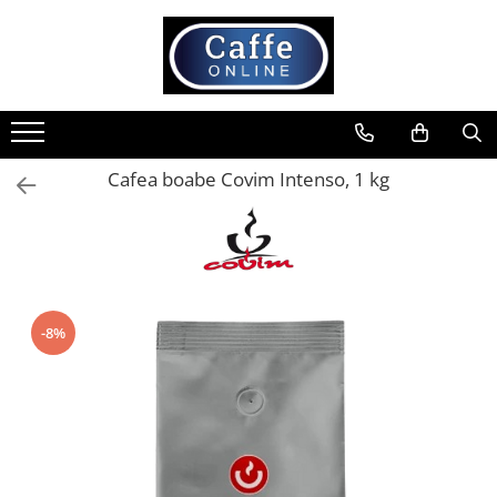
Toate Produsele
Cafea
Cafea Boabe
Cafea boabe Covim Intenso, 1 kg
Capsule Cafea
Cafea Macinata
Cafea Instant
Ceai
Espressoare
-8%
Aparate Automate
Aparate capsule
Aparate clasice
Accesorii
Rasnite