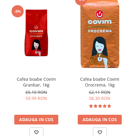
-8%
Cafea boabe Covim
Cafea boabe Covim
Granbar, 1kg
Orocrema, 1kg
65,10 RON
62,11 RON
59,99 RON
58,30 RON
ADAUGA IN COS
ADAUGA IN COS