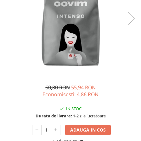
Complementare
Capace
Cesti si farfurii
Diverse
Lattiere
Pahare de cafea
Palete cafea
Consumabile
Cappucino instant
60,80 RON
55,94 RON
Ciocolata calda
Economisesti:
4,86
RON
Lapte instant
Pliculete Zahar si Miere
IN STOC
Durata de livrare:
1-2 zile lucratoare
Siropuri
Topping
ADAUGA IN COS
Aparate SH