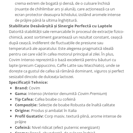
crema extrem de bogată și densă, de o culoare închisă
(nuanțe de chihlimbar ars și alună), care acționează ca un
ecran protector deasupra lichidului, izolând aromele intense
de prăjire până la ultima înghițitură.
Stabilitate Desăvârșită și Sinergie Perfectă cu Laptele
Datorită stabilității sale remarcabile în procesul de extracție fizico-
chimică, acest sortiment garantează un rezultat constant, ceașcă
după ceașcă, indiferent de fluctuațiile de presiune sau
temperatură ale aparatului. Este alegerea pragmatică ideală
pentru cei care văd în cafea motorul principal al zilei. În plus,
Covim Intenso reprezintă o bază excelentă pentru băuturi cu
lapte (precum Cappuccino, Caffe Latte sau Macchiato), unde se
dorește ca gustul de cafea să rămână dominant, viguros și perfect
sesizabil dincolo de dulceața lactozei.
Specificații Tehnice:
Brand:
Covim
Gama:
Intenso (Anterior denumită
Covim Premium
)
Tip Cafea:
Cafea boabe cu cofeină
Compoziție:
Selecție de boabe Robusta de înaltă calitate
Origine:
Produs și ambalat în Italia
Profil Gustativ:
Corp masiv, textură plină, arome intense de
prăjire
Cofeină:
Nivel ridicat (efect puternic energizant)