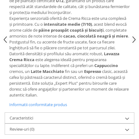
de pe plantații certificate
UTZ
, garantând un produs care
respectă atât standardele de calitate, cât și bunăstarea fermierilor
și protecția mediului înconjurător.
Experiența senzorială oferită de Crema Ricca este una complexă
și primitoare. Cu o
intensitate medie (7/10)
, acest blend evocă
arome calde de
pâine proaspăt coaptă și biscuiți
, completate
armonios de note intense de
cacao, ciocolată neagră și miere
.
Postgustul fin, cu accente de fructe uscate, face ca fiecare
înghițitură să fie o plăcere constantă pe tot parcursul zilei.
Datorită densității și profilului său aromatic robust,
Lavazza
Crema Ricca
este alegerea ideală pentru prepararea
specialităților cu lapte. Indiferent că preferi un
Cappuccino
cremos, un
Latte Macchiato
fin sau un
Espresso
clasic, această
cafea își păstrează caracterul distinct, oferind o cremă bogată și
persistentă. Este soluția „Expert Plus” pentru birourile care
doresc să ofere angajaților și partenerilor un moment de relaxare
autentic italian.
Informatii conformitate produs
Caracteristici
Review-uri
(0)