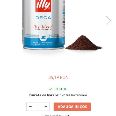
Complementare
Capace
Cesti si farfurii
Diverse
Lattiere
Pahare de cafea
Palete cafea
Consumabile
Cappucino instant
Ciocolata calda
35,19 RON
Lapte instant
Pliculete Zahar si Miere
IN STOC
Durata de livrare:
1-2 zile lucratoare
Siropuri
Topping
ADAUGA IN COS
Aparate SH
Cod Produs:
224