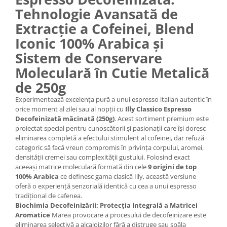
Tehnologie Avansată de
Extracție a Cofeinei, Blend
Iconic 100% Arabica și
Sistem de Conservare
Moleculară în Cutie Metalică
de 250g
Experimentează excelența pură a unui espresso italian autentic în
orice moment al zilei sau al nopții cu
Illy Classico Espresso
Decofeinizată măcinată (250g)
. Acest sortiment premium este
proiectat special pentru cunoscătorii și pasionații care își doresc
eliminarea completă a efectului stimulent al cofeinei, dar refuză
categoric să facă vreun compromis în privința corpului, aromei,
densității cremei sau complexității gustului. Folosind exact
aceeași matrice moleculară formată din cele
9 origini de top
100% Arabica
ce definesc gama clasică Illy, această versiune
oferă o experiență senzorială identică cu cea a unui espresso
tradițional de cafenea.
Biochimia Decofeinizării: Protecția Integrală a Matricei
Aromatice
Marea provocare a procesului de decofeinizare este
eliminarea selectivă a alcaloizilor fără a distruge sau spăla