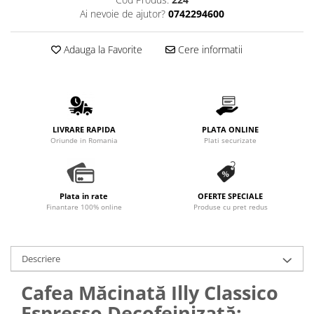
Promotii
Ai nevoie de ajutor?
0742294600
Stabilizatoare tensiune
Piese schimb espressoare
Adauga la Favorite
Cere informatii
Accesorii si intretinere
Curatare
Filtre
Portafiltre
LIVRARE RAPIDA
PLATA ONLINE
Oriunde in Romania
Plati securizate
Site
Tamper
Altele
Plata in rate
OFERTE SPECIALE
Finantare 100% online
Produse cu pret redus
Descriere
Cafea Măcinată Illy Classico
Espresso Decofeinizată: