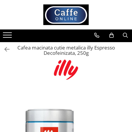
Toate Produsele
Cafea
Cafea Boabe
Cafea macinata cutie metalica illy Espresso
Capsule Cafea
Decofeinizata, 250g
Cafea Macinata
Cafea Instant
Ceai
Espressoare
Aparate Automate
Aparate capsule
Aparate clasice
Accesorii
Rasnite