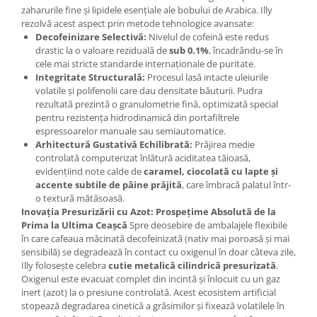
zaharurile fine și lipidele esențiale ale bobului de Arabica. Illy
rezolvă acest aspect prin metode tehnologice avansate:
Decofeinizare Selectivă:
Nivelul de cofeină este redus
drastic la o valoare reziduală de
sub 0.1%
, încadrându-se în
cele mai stricte standarde internaționale de puritate.
Integritate Structurală:
Procesul lasă intacte uleiurile
volatile și polifenolii care dau densitate băuturii. Pudra
rezultată prezintă o granulometrie fină, optimizată special
pentru rezistența hidrodinamică din portafiltrele
espressoarelor manuale sau semiautomatice.
Arhitectură Gustativă Echilibrată:
Prăjirea medie
controlată computerizat înlătură aciditatea tăioasă,
evidențiind note calde de
caramel, ciocolată cu lapte și
accente subtile de pâine prăjită
, care îmbracă palatul într-
o textură mătăsoasă.
Inovația Presurizării cu Azot: Prospețime Absolută de la
Prima la Ultima Ceașcă
Spre deosebire de ambalajele flexibile
în care cafeaua măcinată decofeinizată (nativ mai poroasă și mai
sensibilă) se degradează în contact cu oxigenul în doar câteva zile,
Illy folosește celebra
cutie metalică cilindrică presurizată
.
Oxigenul este evacuat complet din incintă și înlocuit cu un gaz
inert (azot) la o presiune controlată. Acest ecosistem artificial
stopează degradarea cinetică a grăsimilor și fixează volatilele în