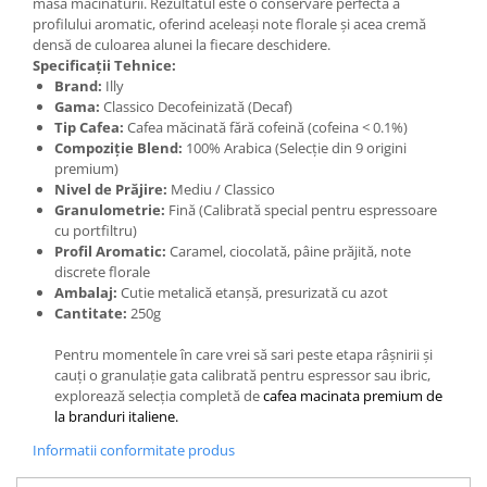
masa măcinăturii. Rezultatul este o conservare perfectă a
profilului aromatic, oferind aceleași note florale și acea cremă
densă de culoarea alunei la fiecare deschidere.
Specificații Tehnice:
Brand:
Illy
Gama:
Classico Decofeinizată (Decaf)
Tip Cafea:
Cafea măcinată fără cofeină (cofeina < 0.1%)
Compoziție Blend:
100% Arabica (Selecție din 9 origini
premium)
Nivel de Prăjire:
Mediu / Classico
Granulometrie:
Fină (Calibrată special pentru espressoare
cu portfiltru)
Profil Aromatic:
Caramel, ciocolată, pâine prăjită, note
discrete florale
Ambalaj:
Cutie metalică etanșă, presurizată cu azot
Cantitate:
250g
Pentru momentele în care vrei să sari peste etapa râșnirii și
cauți o granulație gata calibrată pentru espressor sau ibric,
explorează selecția completă de
cafea macinata premium de
la branduri italiene.
Informatii conformitate produs