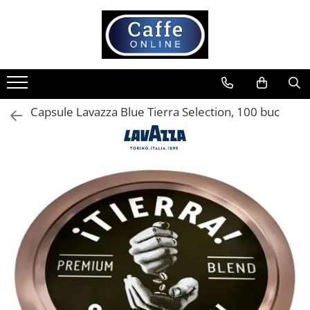
Toate Produsele
Cafea
Cafea Boabe
Capsule Lavazza Blue Tierra Selection, 100 buc
Capsule Cafea
Cafea Macinata
Cafea Instant
Ceai
Espressoare
Aparate Automate
Aparate capsule
Aparate clasice
Accesorii
Rasnite