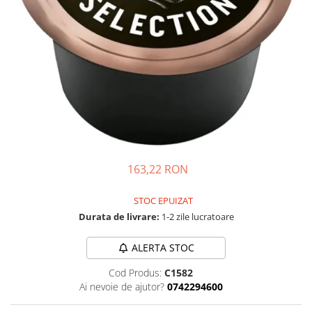
Complementare
Capace
Cesti si farfurii
Diverse
Lattiere
Pahare de cafea
Palete cafea
Consumabile
163,22 RON
Cappucino instant
Ciocolata calda
STOC EPUIZAT
Durata de livrare:
1-2 zile lucratoare
Lapte instant
Pliculete Zahar si Miere
ALERTA STOC
Siropuri
Cod Produs:
C1582
Topping
Ai nevoie de ajutor?
0742294600
Aparate SH