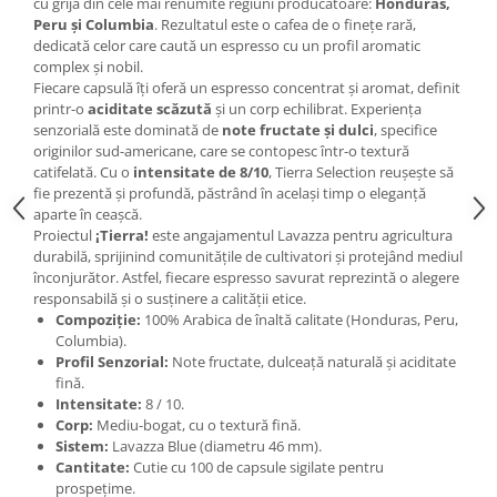
cu grijă din cele mai renumite regiuni producătoare:
Honduras,
Peru și Columbia
. Rezultatul este o cafea de o finețe rară,
dedicată celor care caută un espresso cu un profil aromatic
complex și nobil.
Fiecare capsulă îți oferă un espresso concentrat și aromat, definit
printr-o
aciditate scăzută
și un corp echilibrat. Experiența
senzorială este dominată de
note fructate și dulci
, specifice
originilor sud-americane, care se contopesc într-o textură
catifelată. Cu o
intensitate de 8/10
, Tierra Selection reușește să
fie prezentă și profundă, păstrând în același timp o eleganță
aparte în ceașcă.
Proiectul
¡Tierra!
este angajamentul Lavazza pentru agricultura
durabilă, sprijinind comunitățile de cultivatori și protejând mediul
înconjurător. Astfel, fiecare espresso savurat reprezintă o alegere
responsabilă și o susținere a calității etice.
Compoziție:
100% Arabica de înaltă calitate (Honduras, Peru,
Columbia).
Profil Senzorial:
Note fructate, dulceață naturală și aciditate
fină.
Intensitate:
8 / 10.
Corp:
Mediu-bogat, cu o textură fină.
Sistem:
Lavazza Blue (diametru 46 mm).
Cantitate:
Cutie cu 100 de capsule sigilate pentru
prospețime.