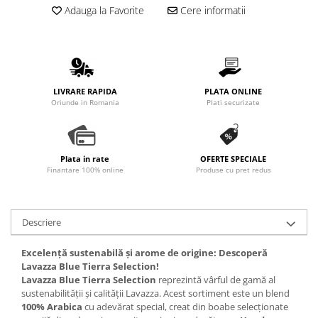
Promotii
Adauga la Favorite
Cere informatii
Stabilizatoare tensiune
Piese schimb espressoare
Accesorii si intretinere
Curatare
LIVRARE RAPIDA
PLATA ONLINE
Oriunde in Romania
Plati securizate
Filtre
Portafiltre
Site
Plata in rate
OFERTE SPECIALE
Finantare 100% online
Produse cu pret redus
Tamper
Altele
Descriere
Excelență sustenabilă și arome de origine: Descoperă
Lavazza Blue Tierra Selection!
Lavazza Blue Tierra Selection
reprezintă vârful de gamă al
sustenabilității și calității Lavazza. Acest sortiment este un blend
100% Arabica
cu adevărat special, creat din boabe selecționate