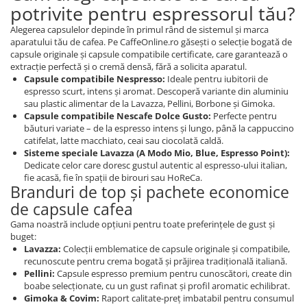
potrivite pentru espressorul tău?
Alegerea capsulelor depinde în primul rând de sistemul și marca
aparatului tău de cafea. Pe CaffeOnline.ro găsești o selecție bogată de
capsule originale și capsule compatibile certificate, care garantează o
extracție perfectă și o cremă densă, fără a solicita aparatul.
Capsule compatibile Nespresso:
Ideale pentru iubitorii de
espresso scurt, intens și aromat. Descoperă variante din aluminiu
sau plastic alimentar de la Lavazza, Pellini, Borbone și Gimoka.
Capsule compatibile Nescafe Dolce Gusto:
Perfecte pentru
băuturi variate – de la espresso intens și lungo, până la cappuccino
catifelat, latte macchiato, ceai sau ciocolată caldă.
Sisteme speciale Lavazza (A Modo Mio, Blue, Espresso Point):
Dedicate celor care doresc gustul autentic al espresso-ului italian,
fie acasă, fie în spații de birouri sau HoReCa.
Branduri de top și pachete economice
de capsule cafea
Gama noastră include opțiuni pentru toate preferințele de gust și
buget:
Lavazza:
Colecții emblematice de capsule originale și compatibile,
recunoscute pentru crema bogată și prăjirea tradițională italiană.
Pellini:
Capsule espresso premium pentru cunoscători, create din
boabe selecționate, cu un gust rafinat și profil aromatic echilibrat.
Gimoka & Covim:
Raport calitate-preț imbatabil pentru consumul