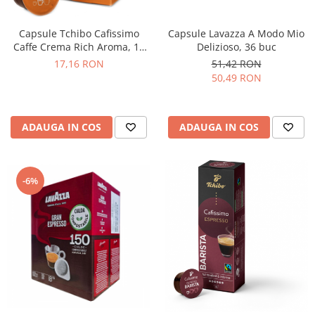
Capsule Lavazza A Modo Mio
Capsule Tchibo Cafissimo
Delizioso, 36 buc
Caffe Crema Rich Aroma, 10
buc
51,42 RON
17,16 RON
50,49 RON
ADAUGA IN COS
ADAUGA IN COS
-6%