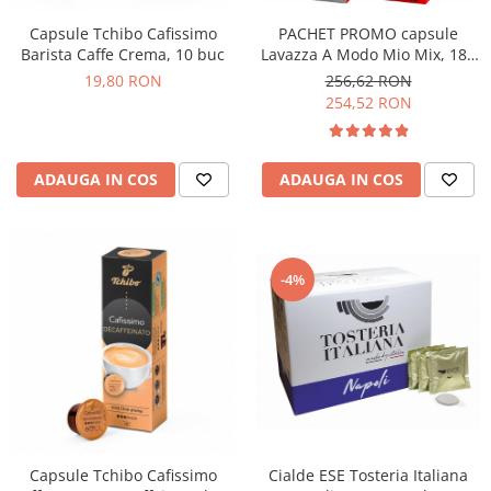
PACHET PROMO capsule
Capsule Tchibo Cafissimo
Lavazza A Modo Mio Mix, 180
Barista Caffe Crema, 10 buc
buc
256,62 RON
19,80 RON
254,52 RON
ADAUGA IN COS
ADAUGA IN COS
-4%
Cialde ESE Tosteria Italiana
Capsule Tchibo Cafissimo