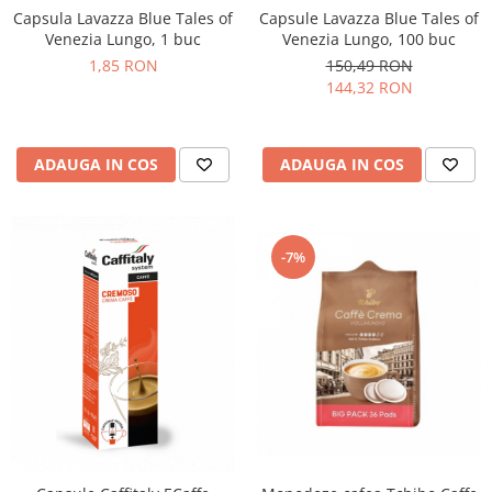
Promotii
Capsula Lavazza Blue Tales of
Capsule Lavazza Blue Tales of
Venezia Lungo, 1 buc
Venezia Lungo, 100 buc
Stabilizatoare tensiune
1,85 RON
150,49 RON
Piese schimb espressoare
144,32 RON
Accesorii si intretinere
Curatare
Filtre
ADAUGA IN COS
ADAUGA IN COS
Portafiltre
Site
-7%
Tamper
Altele