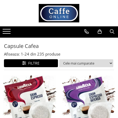
Toate Produsele
Cafea
Cafea Boabe
Capsule Cafea
Capsule Cafea
Cafea Macinata
Afiseaza:
1-
24
din
235
produse
Cafea Instant
FILTRE
Ceai
Espressoare
Aparate Automate
Aparate capsule
Aparate clasice
Accesorii
Rasnite