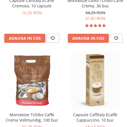
Monodoze cafea Tchibo Caffe
Capsule Caffitaly ECaffe
Crema, 36 buc
Cremoso, 10 capsule
34,25 RON
16,26 RON
31,82 RON
ADAUGA IN COS
ADAUGA IN COS
Monodoze Tchibo Caffe
Capsule Caffitaly Ecaffe
Crema Vollmundig, 100 buc
Cappuccino, 10 buc
80,79 RON
18,17 RON