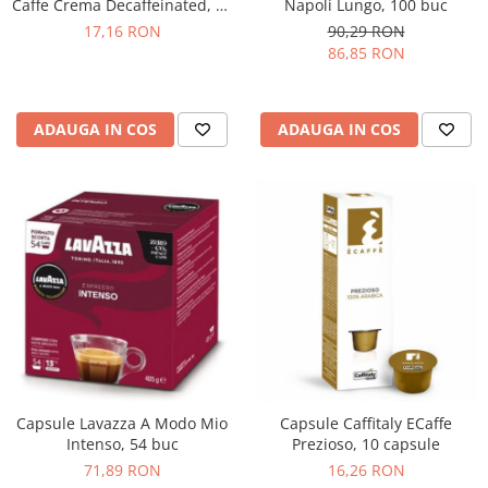
Napoli Lungo, 100 buc
Caffe Crema Decaffeinated, 10
buc
90,29 RON
17,16 RON
86,85 RON
ADAUGA IN COS
ADAUGA IN COS
Capsule Lavazza A Modo Mio
Capsule Caffitaly ECaffe
Intenso, 54 buc
Prezioso, 10 capsule
71,89 RON
16,26 RON