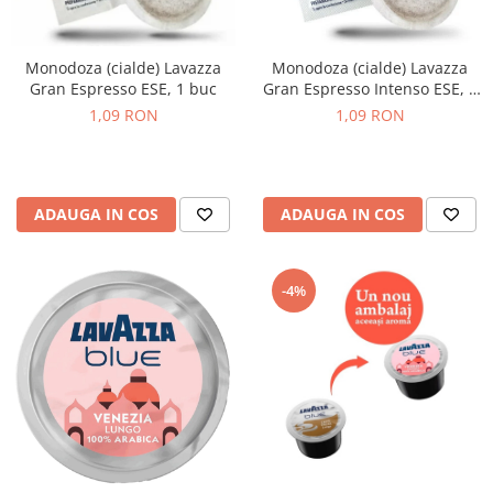
Complementare
Capace
Monodoza (cialde) Lavazza
Monodoza (cialde) Lavazza
Cesti si farfurii
Gran Espresso ESE, 1 buc
Gran Espresso Intenso ESE, 1
Diverse
buc
1,09 RON
1,09 RON
Lattiere
Pahare de cafea
Palete cafea
ADAUGA IN COS
ADAUGA IN COS
Consumabile
Cappucino instant
-4%
Ciocolata calda
Lapte instant
Pliculete Zahar si Miere
Siropuri
Topping
Aparate SH