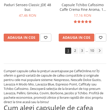
Paduri Senseo Classic JDE 48
Capsule Tchibo Cafissimo
buc
Caffe Crema Fine Aroma, 10
buc
47,46 RON
17,16 RON
ADAUGA IN COS
ADAUGA IN COS
1
2
3
10
...
Cumperi capsule cafea la prețuri avantajoase pe CaffeOnline.ro! Îți
oferim o gamă variată de capsule de cafea compatibile și originale
pentru cele mai populare sisteme: Nespresso, Nescafe Dolce Gusto,
Lavazza A Modo Mio, Lavazza Blue, Espresso Point, Caffitaly sau
Tchibo Cafissimo. Descoperă selecția de la branduri de top precum
Lavazza, Pellini, Gimoka, Covim, Borbone, Jacobs și Tchibo. Profită de
pachete economice, promoții zilnice și livrare rapidă din stoc propriu
direct la tine acasă sau la birou!
Cum alegi capsulele de cafea