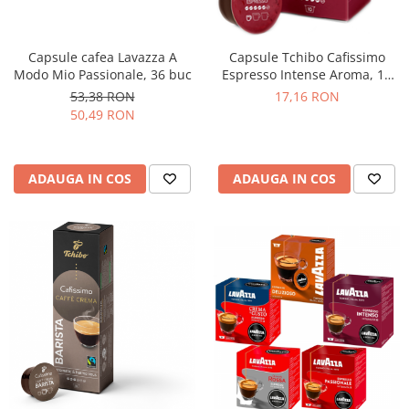
Capsule cafea Lavazza A
Capsule Tchibo Cafissimo
Modo Mio Passionale, 36 buc
Espresso Intense Aroma, 10
buc
53,38 RON
17,16 RON
50,49 RON
ADAUGA IN COS
ADAUGA IN COS