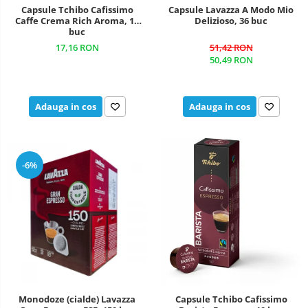
Capsule Tchibo Cafissimo
Capsule Lavazza A Modo Mio
Caffe Crema Rich Aroma, 10
Delizioso, 36 buc
buc
17,16 RON
51,42 RON
50,49 RON
Adauga in cos
Adauga in cos
-6%
Monodoze (cialde) Lavazza
Capsule Tchibo Cafissimo