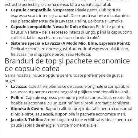
extracție perfectă și o cremă densă, fără a solicita aparatul.
Capsule compatibile Nespresso:
Ideale pentru iubitorii de
espresso scurt, intens și aromat. Descoperă variante din aluminiu
sau plastic alimentar de la Lavazza, Pellini, Borbone și Gimoka.
Capsule compatibile Nescafe Dolce Gusto:
Perfecte pentru
băuturi variate – de la espresso intens și lungo, până la cappuccino
catifelat, latte macchiato, ceai sau ciocolată caldă.
Sisteme speciale Lavazza (A Modo Mio, Blue, Espresso Point):
Dedicate celor care doresc gustul autentic al espresso-ului italian,
fie acasă, fie în spații de birouri sau HoReCa.
Branduri de top și pachete economice
de capsule cafea
Gama noastră include opțiuni pentru toate preferințele de gust și
buget:
Lavazza:
Colecții emblematice de capsule originale și compatibile,
recunoscute pentru crema bogată și prăjirea tradițională italiană.
Pellini:
Capsule espresso premium pentru cunoscători, create din
boabe selecționate, cu un gust rafinat și profil aromatic echilibrat.
Gimoka & Covim:
Raport calitate-preț imbatabil pentru consumul
zilnic la birou sau acasă, disponibile în pachete economice mari.
Jacobs & Tchibo:
Arome bogate și bine echilibrate, ideale pentru o
pauză rapidă de energie în orice moment al zilei.