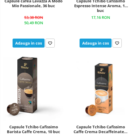
Capsule cafea Lavazza A Modo
Capsule Tchibo Cafissimo
Mio Passionale, 36 buc
Espresso Intense Aroma, 10
buc
53,38 RON
17,16 RON
50,49 RON
Adauga in cos
Adauga in cos
Capsule Tchibo Cafissimo
Capsule Tchibo Cafissimo
Caffe Crema Decaffeinated,
Barista Caffe Crema, 10 buc