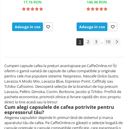
17,16 RON
146,96 RON
Adauga in cos
Adauga in cos
1
2
3
10
...
Cumperi capsule cafea la prețuri avantajoase pe CaffeOnline.ro! Îți
oferim o gamă variată de capsule de cafea compatibile și originale
pentru cele mai populare sisteme: Nespresso, Nescafe Dolce Gusto,
Lavazza A Modo Mio, Lavazza Blue, Espresso Point, Caffitaly sau
Tchibo Cafissimo. Descoperă selecția de la branduri de top precum
Lavazza, Pellini, Gimoka, Covim, Borbone, Jacobs și Tchibo. Profită de
pachete economice, promoții zilnice și livrare rapidă din stoc propriu
direct la tine acasă sau la birou!
Cum alegi capsulele de cafea potrivite pentru
espressorul tău?
Alegerea capsulelor depinde în primul rând de sistemul și marca
aparatului tău de cafea. Pe CaffeOnline.ro găsești o selecție bogată de
capsule originale și capsule compatibile certificate, care garantează o