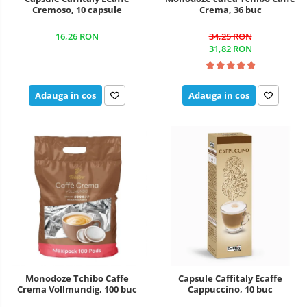
Crema, 36 buc
Cremoso, 10 capsule
34,25 RON
16,26 RON
31,82 RON
Adauga in cos
Adauga in cos
Monodoze Tchibo Caffe
Capsule Caffitaly Ecaffe
Crema Vollmundig, 100 buc
Cappuccino, 10 buc