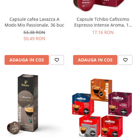
Capsule cafea Lavazza A
Capsule Tchibo Cafissimo
Modo Mio Passionale, 36 buc
Espresso Intense Aroma, 10
buc
53,38 RON
17,16 RON
50,49 RON
ADAUGA IN COS
ADAUGA IN COS