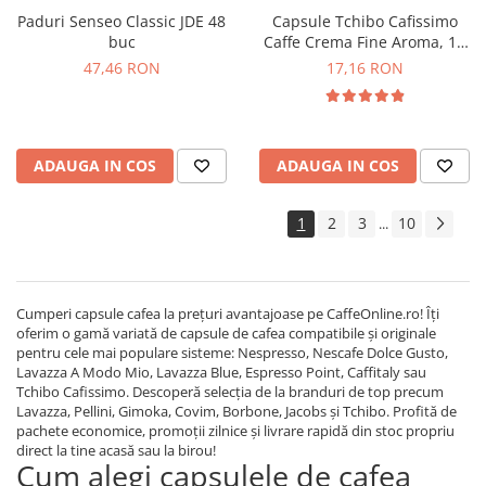
Paduri Senseo Classic JDE 48
Capsule Tchibo Cafissimo
buc
Caffe Crema Fine Aroma, 10
buc
47,46 RON
17,16 RON
ADAUGA IN COS
ADAUGA IN COS
1
2
3
10
...
Cumperi capsule cafea la prețuri avantajoase pe CaffeOnline.ro! Îți
oferim o gamă variată de capsule de cafea compatibile și originale
pentru cele mai populare sisteme: Nespresso, Nescafe Dolce Gusto,
Lavazza A Modo Mio, Lavazza Blue, Espresso Point, Caffitaly sau
Tchibo Cafissimo. Descoperă selecția de la branduri de top precum
Lavazza, Pellini, Gimoka, Covim, Borbone, Jacobs și Tchibo. Profită de
pachete economice, promoții zilnice și livrare rapidă din stoc propriu
direct la tine acasă sau la birou!
Cum alegi capsulele de cafea