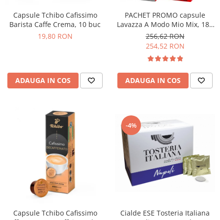
PACHET PROMO capsule
Capsule Tchibo Cafissimo
Lavazza A Modo Mio Mix, 180
Barista Caffe Crema, 10 buc
buc
256,62 RON
19,80 RON
254,52 RON
ADAUGA IN COS
ADAUGA IN COS
-4%
Cialde ESE Tosteria Italiana
Capsule Tchibo Cafissimo