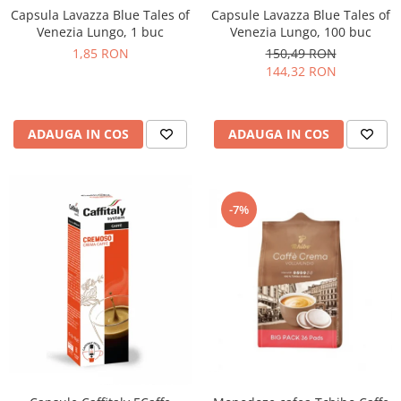
Promotii
Capsula Lavazza Blue Tales of
Capsule Lavazza Blue Tales of
Venezia Lungo, 1 buc
Venezia Lungo, 100 buc
Stabilizatoare tensiune
1,85 RON
150,49 RON
Piese schimb espressoare
144,32 RON
Accesorii si intretinere
Curatare
Filtre
ADAUGA IN COS
ADAUGA IN COS
Portafiltre
Site
-7%
Tamper
Altele