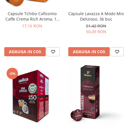
Capsule Lavazza A Modo Mio
Capsule Tchibo Cafissimo
Delizioso, 36 buc
Caffe Crema Rich Aroma, 10
buc
51,42 RON
17,16 RON
50,49 RON
ADAUGA IN COS
ADAUGA IN COS
-6%