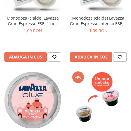
Complementare
Capace
Monodoza (cialde) Lavazza
Monodoza (cialde) Lavazza
Cesti si farfurii
Gran Espresso ESE, 1 buc
Gran Espresso Intenso ESE, 1
Diverse
buc
1,09 RON
1,09 RON
Lattiere
Pahare de cafea
Palete cafea
ADAUGA IN COS
ADAUGA IN COS
Consumabile
Cappucino instant
-4%
Ciocolata calda
Lapte instant
Pliculete Zahar si Miere
Siropuri
Topping
Aparate SH