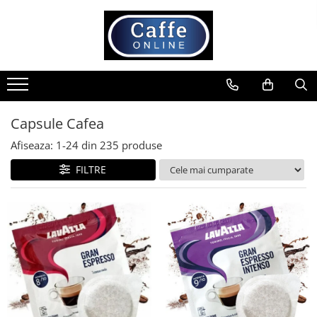
Toate Produsele
Cafea
Cafea Boabe
Capsule Cafea
Capsule Cafea
Cafea Macinata
Afiseaza:
1-
24
din
235
produse
Cafea Instant
FILTRE
Ceai
Espressoare
Aparate Automate
Aparate capsule
Aparate clasice
Accesorii
Rasnite