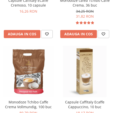
Monodoze cafea Tchibo Caffe
Capsule Caffitaly ECaffe
Crema, 36 buc
Cremoso, 10 capsule
34,25 RON
16,26 RON
31,82 RON
ADAUGA IN COS
ADAUGA IN COS
Monodoze Tchibo Caffe
Capsule Caffitaly Ecaffe
Crema Vollmundig, 100 buc
Cappuccino, 10 buc
80,79 RON
18,17 RON