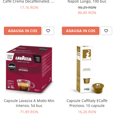
Napoli Lungo, 100 buc
Caffe Crema Decaffeinated, 10
buc
90,29 RON
17,16 RON
86,85 RON
ADAUGA IN COS
ADAUGA IN COS
Capsule Lavazza A Modo Mio
Capsule Caffitaly ECaffe
Intenso, 54 buc
Prezioso, 10 capsule
71,89 RON
16,26 RON