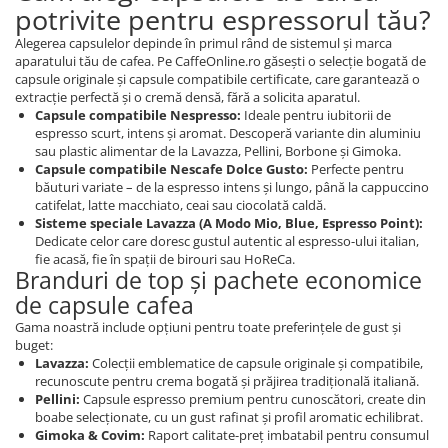
potrivite pentru espressorul tău?
Alegerea capsulelor depinde în primul rând de sistemul și marca
aparatului tău de cafea. Pe CaffeOnline.ro găsești o selecție bogată de
capsule originale și capsule compatibile certificate, care garantează o
extracție perfectă și o cremă densă, fără a solicita aparatul.
Capsule compatibile Nespresso:
Ideale pentru iubitorii de
espresso scurt, intens și aromat. Descoperă variante din aluminiu
sau plastic alimentar de la Lavazza, Pellini, Borbone și Gimoka.
Capsule compatibile Nescafe Dolce Gusto:
Perfecte pentru
băuturi variate – de la espresso intens și lungo, până la cappuccino
catifelat, latte macchiato, ceai sau ciocolată caldă.
Sisteme speciale Lavazza (A Modo Mio, Blue, Espresso Point):
Dedicate celor care doresc gustul autentic al espresso-ului italian,
fie acasă, fie în spații de birouri sau HoReCa.
Branduri de top și pachete economice
de capsule cafea
Gama noastră include opțiuni pentru toate preferințele de gust și
buget:
Lavazza:
Colecții emblematice de capsule originale și compatibile,
recunoscute pentru crema bogată și prăjirea tradițională italiană.
Pellini:
Capsule espresso premium pentru cunoscători, create din
boabe selecționate, cu un gust rafinat și profil aromatic echilibrat.
Gimoka & Covim:
Raport calitate-preț imbatabil pentru consumul