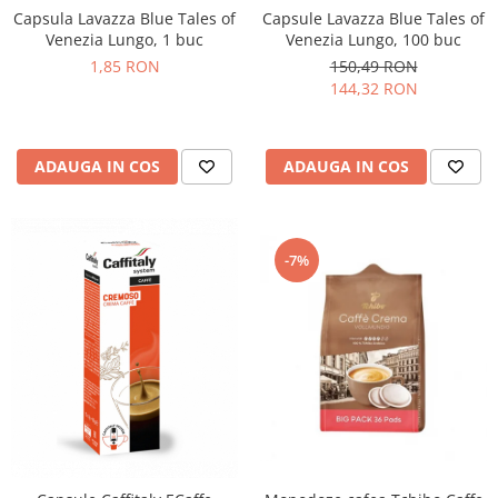
Promotii
Capsula Lavazza Blue Tales of
Capsule Lavazza Blue Tales of
Venezia Lungo, 1 buc
Venezia Lungo, 100 buc
Stabilizatoare tensiune
1,85 RON
150,49 RON
Piese schimb espressoare
144,32 RON
Accesorii si intretinere
Curatare
Filtre
ADAUGA IN COS
ADAUGA IN COS
Portafiltre
Site
-7%
Tamper
Altele