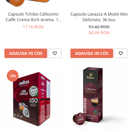
Capsule Lavazza A Modo Mio
Capsule Tchibo Cafissimo
Delizioso, 36 buc
Caffe Crema Rich Aroma, 10
buc
51,42 RON
17,16 RON
50,49 RON
ADAUGA IN COS
ADAUGA IN COS
-6%