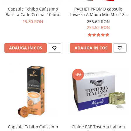
PACHET PROMO capsule
Capsule Tchibo Cafissimo
Lavazza A Modo Mio Mix, 180
Barista Caffe Crema, 10 buc
buc
256,62 RON
19,80 RON
254,52 RON
ADAUGA IN COS
ADAUGA IN COS
-4%
Cialde ESE Tosteria Italiana
Capsule Tchibo Cafissimo