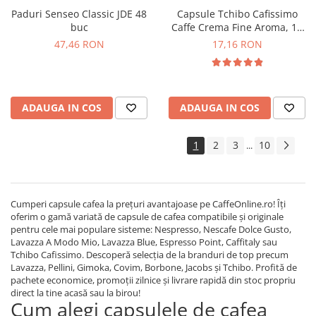
Paduri Senseo Classic JDE 48
Capsule Tchibo Cafissimo
buc
Caffe Crema Fine Aroma, 10
buc
47,46 RON
17,16 RON
ADAUGA IN COS
ADAUGA IN COS
1
2
3
10
...
Cumperi capsule cafea la prețuri avantajoase pe CaffeOnline.ro! Îți
oferim o gamă variată de capsule de cafea compatibile și originale
pentru cele mai populare sisteme: Nespresso, Nescafe Dolce Gusto,
Lavazza A Modo Mio, Lavazza Blue, Espresso Point, Caffitaly sau
Tchibo Cafissimo. Descoperă selecția de la branduri de top precum
Lavazza, Pellini, Gimoka, Covim, Borbone, Jacobs și Tchibo. Profită de
pachete economice, promoții zilnice și livrare rapidă din stoc propriu
direct la tine acasă sau la birou!
Cum alegi capsulele de cafea