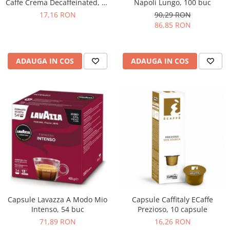
Napoli Lungo, 100 buc
Caffe Crema Decaffeinated, 10
buc
90,29 RON
17,16 RON
86,85 RON
ADAUGA IN COS
ADAUGA IN COS
Capsule Lavazza A Modo Mio
Capsule Caffitaly ECaffe
Intenso, 54 buc
Prezioso, 10 capsule
71,89 RON
16,26 RON