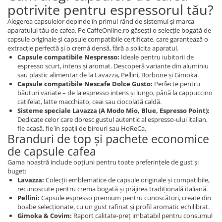
potrivite pentru espressorul tău?
Alegerea capsulelor depinde în primul rând de sistemul și marca
aparatului tău de cafea. Pe CaffeOnline.ro găsești o selecție bogată de
capsule originale și capsule compatibile certificate, care garantează o
extracție perfectă și o cremă densă, fără a solicita aparatul.
Capsule compatibile Nespresso:
Ideale pentru iubitorii de
espresso scurt, intens și aromat. Descoperă variante din aluminiu
sau plastic alimentar de la Lavazza, Pellini, Borbone și Gimoka.
Capsule compatibile Nescafe Dolce Gusto:
Perfecte pentru
băuturi variate – de la espresso intens și lungo, până la cappuccino
catifelat, latte macchiato, ceai sau ciocolată caldă.
Sisteme speciale Lavazza (A Modo Mio, Blue, Espresso Point):
Dedicate celor care doresc gustul autentic al espresso-ului italian,
fie acasă, fie în spații de birouri sau HoReCa.
Branduri de top și pachete economice
de capsule cafea
Gama noastră include opțiuni pentru toate preferințele de gust și
buget:
Lavazza:
Colecții emblematice de capsule originale și compatibile,
recunoscute pentru crema bogată și prăjirea tradițională italiană.
Pellini:
Capsule espresso premium pentru cunoscători, create din
boabe selecționate, cu un gust rafinat și profil aromatic echilibrat.
Gimoka & Covim:
Raport calitate-preț imbatabil pentru consumul