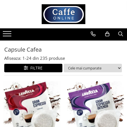
Toate Produsele
Cafea
Cafea Boabe
Capsule Cafea
Capsule Cafea
Cafea Macinata
Afiseaza:
1-
24
din
235
produse
Cafea Instant
FILTRE
Ceai
Espressoare
Aparate Automate
Aparate capsule
Aparate clasice
Accesorii
Rasnite