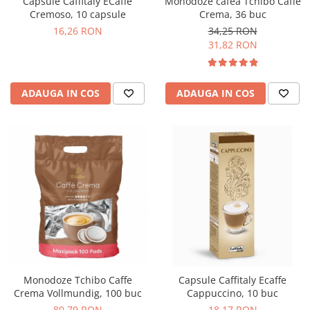
Monodoze cafea Tchibo Caffe
Capsule Caffitaly ECaffe
Crema, 36 buc
Cremoso, 10 capsule
34,25 RON
16,26 RON
31,82 RON
ADAUGA IN COS
ADAUGA IN COS
Monodoze Tchibo Caffe
Capsule Caffitaly Ecaffe
Crema Vollmundig, 100 buc
Cappuccino, 10 buc
80,79 RON
18,17 RON