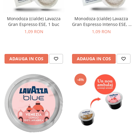
Complementare
Capace
Monodoza (cialde) Lavazza
Monodoza (cialde) Lavazza
Cesti si farfurii
Gran Espresso ESE, 1 buc
Gran Espresso Intenso ESE, 1
Diverse
buc
1,09 RON
1,09 RON
Lattiere
Pahare de cafea
Palete cafea
ADAUGA IN COS
ADAUGA IN COS
Consumabile
Cappucino instant
-4%
Ciocolata calda
Lapte instant
Pliculete Zahar si Miere
Siropuri
Topping
Aparate SH