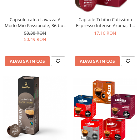
Capsule cafea Lavazza A
Capsule Tchibo Cafissimo
Modo Mio Passionale, 36 buc
Espresso Intense Aroma, 10
buc
53,38 RON
17,16 RON
50,49 RON
ADAUGA IN COS
ADAUGA IN COS