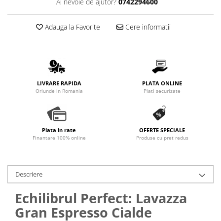
Ai nevoie de ajutor?
0742294600
Promotii
Stabilizatoare tensiune
Adauga la Favorite
Cere informatii
Piese schimb espressoare
Accesorii si intretinere
Curatare
Filtre
LIVRARE RAPIDA
PLATA ONLINE
Portafiltre
Oriunde in Romania
Plati securizate
Site
Tamper
Plata in rate
OFERTE SPECIALE
Altele
Finantare 100% online
Produse cu pret redus
Descriere
Echilibrul Perfect: Lavazza
Gran Espresso Cialde