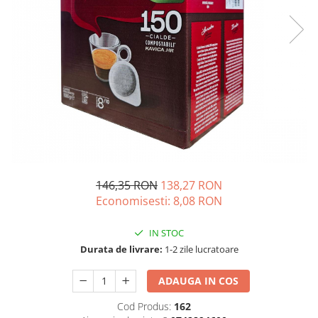
Complementare
Capace
Cesti si farfurii
Diverse
Lattiere
Pahare de cafea
Palete cafea
Consumabile
Cappucino instant
146,35 RON
138,27 RON
Ciocolata calda
Economisesti:
8,08
RON
Lapte instant
IN STOC
Pliculete Zahar si Miere
Durata de livrare:
1-2 zile lucratoare
Siropuri
ADAUGA IN COS
Topping
Cod Produs:
162
Aparate SH