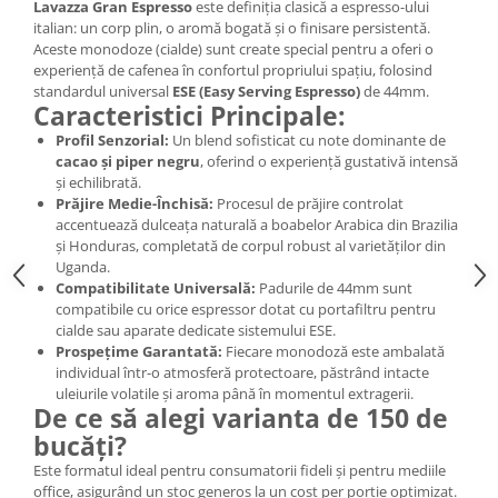
Lavazza Gran Espresso
este definiția clasică a espresso-ului
italian: un corp plin, o aromă bogată și o finisare persistentă.
Aceste monodoze (cialde) sunt create special pentru a oferi o
experiență de cafenea în confortul propriului spațiu, folosind
standardul universal
ESE (Easy Serving Espresso)
de 44mm.
Caracteristici Principale:
Profil Senzorial:
Un blend sofisticat cu note dominante de
cacao și piper negru
, oferind o experiență gustativă intensă
și echilibrată.
Prăjire Medie-Închisă:
Procesul de prăjire controlat
accentuează dulceața naturală a boabelor Arabica din Brazilia
și Honduras, completată de corpul robust al varietăților din
Uganda.
Compatibilitate Universală:
Padurile de 44mm sunt
compatibile cu orice espressor dotat cu portafiltru pentru
cialde sau aparate dedicate sistemului ESE.
Prospețime Garantată:
Fiecare monodoză este ambalată
individual într-o atmosferă protectoare, păstrând intacte
uleiurile volatile și aroma până în momentul extragerii.
De ce să alegi varianta de 150 de
bucăți?
Este formatul ideal pentru consumatorii fideli și pentru mediile
office, asigurând un stoc generos la un cost per porție optimizat.