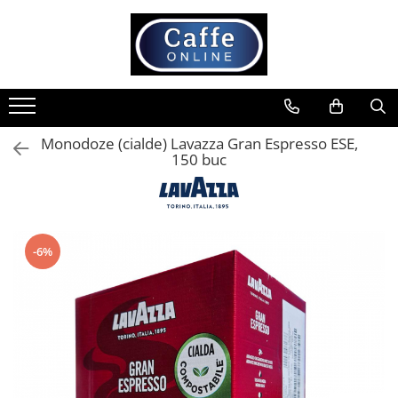
Toate Produsele
Cafea
Cafea Boabe
Monodoze (cialde) Lavazza Gran Espresso ESE,
Capsule Cafea
150 buc
Cafea Macinata
Cafea Instant
Ceai
-6%
Espressoare
Aparate Automate
Aparate capsule
Aparate clasice
Accesorii
Rasnite