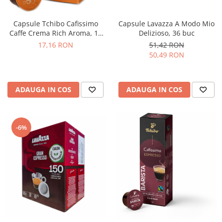
Capsule Lavazza A Modo Mio
Capsule Tchibo Cafissimo
Delizioso, 36 buc
Caffe Crema Rich Aroma, 10
buc
51,42 RON
17,16 RON
50,49 RON
ADAUGA IN COS
ADAUGA IN COS
-6%