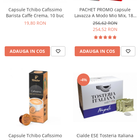
PACHET PROMO capsule
Capsule Tchibo Cafissimo
Lavazza A Modo Mio Mix, 180
Barista Caffe Crema, 10 buc
buc
256,62 RON
19,80 RON
254,52 RON
ADAUGA IN COS
ADAUGA IN COS
-4%
Cialde ESE Tosteria Italiana
Capsule Tchibo Cafissimo