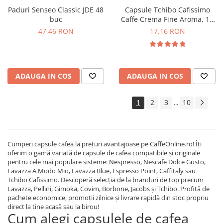
Paduri Senseo Classic JDE 48
Capsule Tchibo Cafissimo
buc
Caffe Crema Fine Aroma, 10
buc
47,46 RON
17,16 RON
ADAUGA IN COS
ADAUGA IN COS
1
2
3
10
...
Cumperi capsule cafea la prețuri avantajoase pe CaffeOnline.ro! Îți
oferim o gamă variată de capsule de cafea compatibile și originale
pentru cele mai populare sisteme: Nespresso, Nescafe Dolce Gusto,
Lavazza A Modo Mio, Lavazza Blue, Espresso Point, Caffitaly sau
Tchibo Cafissimo. Descoperă selecția de la branduri de top precum
Lavazza, Pellini, Gimoka, Covim, Borbone, Jacobs și Tchibo. Profită de
pachete economice, promoții zilnice și livrare rapidă din stoc propriu
direct la tine acasă sau la birou!
Cum alegi capsulele de cafea