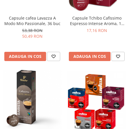
Capsule cafea Lavazza A
Capsule Tchibo Cafissimo
Modo Mio Passionale, 36 buc
Espresso Intense Aroma, 10
buc
53,38 RON
17,16 RON
50,49 RON
ADAUGA IN COS
ADAUGA IN COS