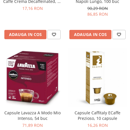
Napoli Lungo, 100 buc
Caffe Crema Decaffeinated, 10
buc
90,29 RON
17,16 RON
86,85 RON
ADAUGA IN COS
ADAUGA IN COS
Capsule Lavazza A Modo Mio
Capsule Caffitaly ECaffe
Intenso, 54 buc
Prezioso, 10 capsule
71,89 RON
16,26 RON