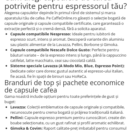
potrivite pentru espressorul tău?
Alegerea capsulelor depinde în primul rând de sistemul și marca
aparatului tău de cafea. Pe CaffeOnline.ro găsești o selecție bogată de
capsule originale și capsule compatibile certificate, care garantează o
extracție perfectă și o cremă densă, fără a solicita aparatul.
Capsule compatibile Nespresso:
Ideale pentru iubitorii de
espresso scurt, intens și aromat. Descoperă variante din aluminiu
sau plastic alimentar de la Lavazza, Pellini, Borbone și Gimoka.
Capsule compatibile Nescafe Dolce Gusto:
Perfecte pentru
băuturi variate – de la espresso intens și lungo, până la cappuccino
catifelat, latte macchiato, ceai sau ciocolată caldă.
Sisteme speciale Lavazza (A Modo Mio, Blue, Espresso Point):
Dedicate celor care doresc gustul autentic al espresso-ului italian,
fie acasă, fie în spații de birouri sau HoReCa.
Branduri de top și pachete economice
de capsule cafea
Gama noastră include opțiuni pentru toate preferințele de gust și
buget:
Lavazza:
Colecții emblematice de capsule originale și compatibile,
recunoscute pentru crema bogată și prăjirea tradițională italiană.
Pellini:
Capsule espresso premium pentru cunoscători, create din
boabe selecționate, cu un gust rafinat și profil aromatic echilibrat.
Gimoka & Covim:
Raport calitate-preț imbatabil pentru consumul