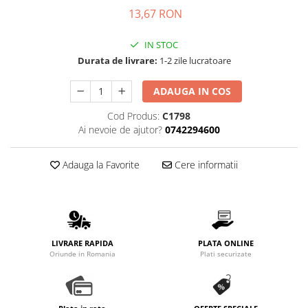
Complementare
13,67 RON
Capace
IN STOC
Cesti si farfurii
Durata de livrare:
1-2 zile lucratoare
Diverse
Lattiere
ADAUGA IN COS
Pahare de cafea
Cod Produs:
C1798
Ai nevoie de ajutor?
0742294600
Palete cafea
Consumabile
Adauga la Favorite
Cere informatii
Cappucino instant
Ciocolata calda
Lapte instant
Pliculete Zahar si Miere
LIVRARE RAPIDA
PLATA ONLINE
Oriunde in Romania
Plati securizate
Siropuri
Topping
Aparate SH