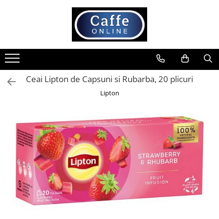
Toate Produsele
Cafea
Cafea Boabe
Ceai Lipton de Capsuni si Rubarba, 20 plicuri
Capsule Cafea
Lipton
Cafea Macinata
Cafea Instant
Ceai
Espressoare
Aparate Automate
Aparate capsule
Aparate clasice
Accesorii
Rasnite