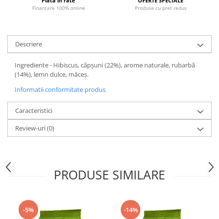
Plata in rate
OFERTE SPECIALE
Promotii
Finantare 100% online
Produse cu pret redus
Stabilizatoare tensiune
Piese schimb espressoare
Descriere
Accesorii si intretinere
Curatare
Ingrediente - Hibiscus, căpșuni (22%), arome naturale, rubarbă
Filtre
(14%), lemn dulce, măceș.
Portafiltre
Informatii conformitate produs
Site
Caracteristici
Tamper
Review-uri
(0)
Altele
PRODUSE SIMILARE
-5%
-14%