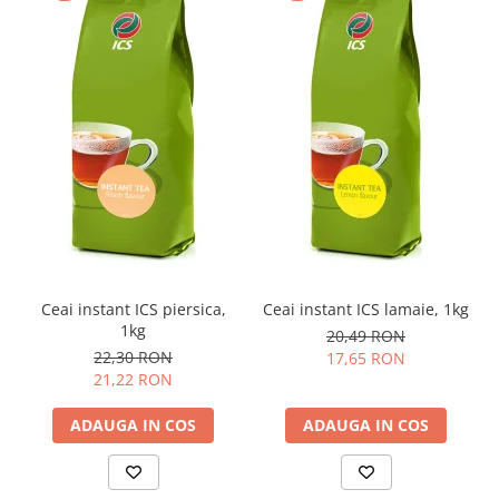
Ceai instant ICS piersica,
Ceai instant ICS lamaie, 1kg
1kg
20,49 RON
22,30 RON
17,65 RON
21,22 RON
ADAUGA IN COS
ADAUGA IN COS