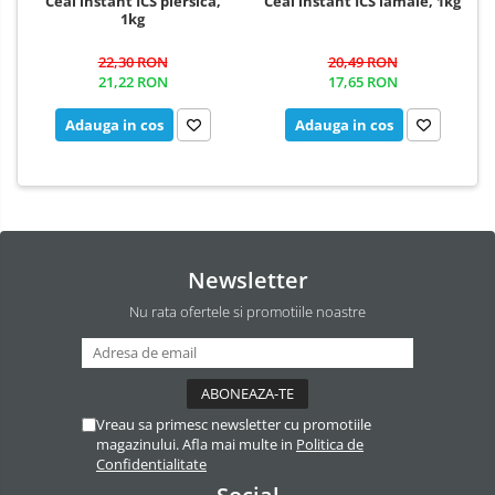
Ceai instant ICS piersica,
Ceai instant ICS lamaie, 1kg
1kg
22,30 RON
20,49 RON
21,22 RON
17,65 RON
Adauga in cos
Adauga in cos
Newsletter
Nu rata ofertele si promotiile noastre
Vreau sa primesc newsletter cu promotiile
magazinului. Afla mai multe in
Politica de
Confidentialitate