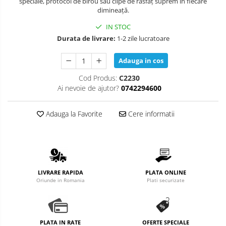
speciale, protocol de birou sau clipe de răsfăț suprem în fiecare
dimineață.
IN STOC
Durata de livrare:
1-2 zile lucratoare
Adauga in cos
Cod Produs:
C2230
Ai nevoie de ajutor?
0742294600
Adauga la Favorite
Cere informatii
LIVRARE RAPIDA
PLATA ONLINE
Oriunde in Romania
Plati securizate
PLATA IN RATE
OFERTE SPECIALE