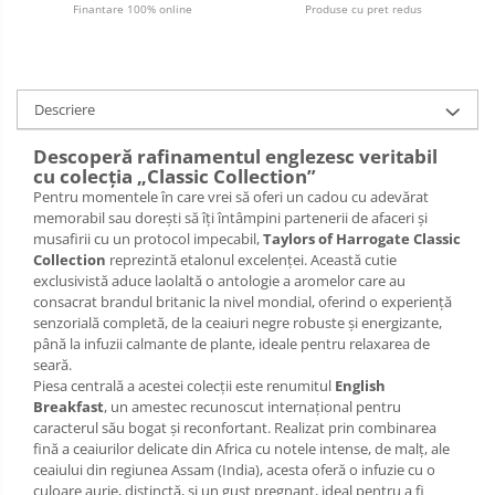
Finantare 100% online
Produse cu pret redus
Descriere
Descoperă rafinamentul englezesc veritabil
cu colecția „Classic Collection”
Pentru momentele în care vrei să oferi un cadou cu adevărat
memorabil sau dorești să îți întâmpini partenerii de afaceri și
musafirii cu un protocol impecabil,
Taylors of Harrogate Classic
Collection
reprezintă etalonul excelenței. Această cutie
exclusivistă aduce laolaltă o antologie a aromelor care au
consacrat brandul britanic la nivel mondial, oferind o experiență
senzorială completă, de la ceaiuri negre robuste și energizante,
până la infuzii calmante de plante, ideale pentru relaxarea de
seară.
Piesa centrală a acestei colecții este renumitul
English
Breakfast
, un amestec recunoscut internațional pentru
caracterul său bogat și reconfortant. Realizat prin combinarea
fină a ceaiurilor delicate din Africa cu notele intense, de malț, ale
ceaiului din regiunea Assam (India), acesta oferă o infuzie cu o
culoare aurie, distinctă, și un gust pregnant, ideal pentru a fi