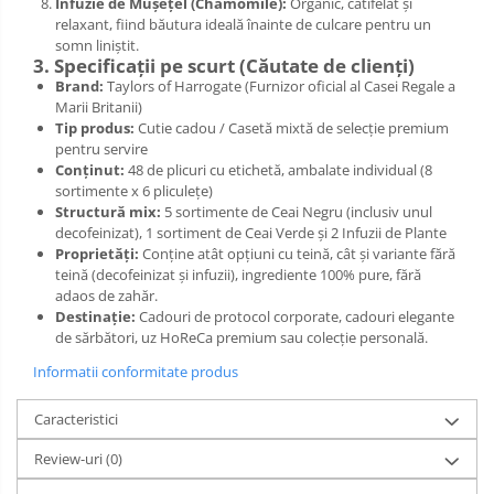
Infuzie de Mușețel (Chamomile):
Organic, catifelat și
relaxant, fiind băutura ideală înainte de culcare pentru un
somn liniștit.
3. Specificații pe scurt (Căutate de clienți)
Brand:
Taylors of Harrogate (Furnizor oficial al Casei Regale a
Marii Britanii)
Tip produs:
Cutie cadou / Casetă mixtă de selecție premium
pentru servire
Conținut:
48 de plicuri cu etichetă, ambalate individual (8
sortimente x 6 pliculețe)
Structură mix:
5 sortimente de Ceai Negru (inclusiv unul
decofeinizat), 1 sortiment de Ceai Verde și 2 Infuzii de Plante
Proprietăți:
Conține atât opțiuni cu teină, cât și variante fără
teină (decofeinizat și infuzii), ingrediente 100% pure, fără
adaos de zahăr.
Destinație:
Cadouri de protocol corporate, cadouri elegante
de sărbători, uz HoReCa premium sau colecție personală.
Informatii conformitate produs
Caracteristici
Review-uri
(0)