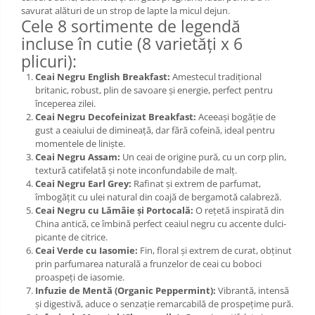
savurat alături de un strop de lapte la micul dejun.
Cele 8 sortimente de legendă
incluse în cutie (8 varietăți x 6
plicuri):
Ceai Negru English Breakfast:
Amestecul tradițional
britanic, robust, plin de savoare și energie, perfect pentru
începerea zilei.
Ceai Negru Decofeinizat Breakfast:
Aceeași bogăție de
gust a ceaiului de dimineață, dar fără cofeină, ideal pentru
momentele de liniște.
Ceai Negru Assam:
Un ceai de origine pură, cu un corp plin,
textură catifelată și note inconfundabile de malț.
Ceai Negru Earl Grey:
Rafinat și extrem de parfumat,
îmbogățit cu ulei natural din coajă de bergamotă calabreză.
Ceai Negru cu Lămâie și Portocală:
O rețetă inspirată din
China antică, ce îmbină perfect ceaiul negru cu accente dulci-
picante de citrice.
Ceai Verde cu Iasomie:
Fin, floral și extrem de curat, obținut
prin parfumarea naturală a frunzelor de ceai cu boboci
proaspeți de iasomie.
Infuzie de Mentă (Organic Peppermint):
Vibrantă, intensă
și digestivă, aduce o senzație remarcabilă de prospețime pură.