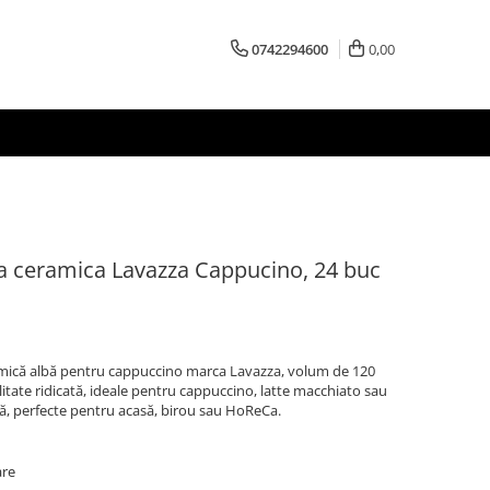
0742294600
0,00
afea ceramica Lavazza Cappucino, 24 buc
ceramică albă pentru cappuccino marca Lavazza, volum de 120
ilitate ridicată, ideale pentru cappuccino, latte macchiato sau
ală, perfecte pentru acasă, birou sau HoReCa.
are