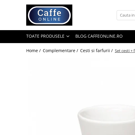
Toate Produsele
Cafea
TOATE PRODUSELE
BLOG CAFFEONLINE.RO
Cafea Boabe
Capsule Cafea
Home /
Complementare /
Cesti si farfurii /
Set cesti +
Cafea Macinata
Cafea Instant
Ceai
Espressoare
Aparate Automate
Aparate capsule
Aparate clasice
Accesorii
Rasnite