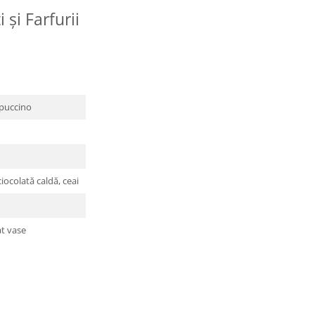
 și Farfurii
ppuccino
iocolată caldă, ceai
at vase