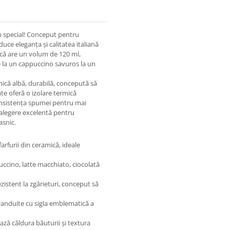
n special! Conceput pentru
duce eleganța și calitatea italiană
așcă are un volum de 120 ml,
 la un cappuccino savuros la un
amică albă, durabilă, concepută să
tate oferă o izolare termică
onsistența spumei pentru mai
o alegere excelentă pentru
asnic.
farfurii din ceramică, ideale
ccino, latte macchiato, ciocolată
ezistent la zgârieturi, conceput să
randuite cu sigla emblematică a
ază căldura băuturii și textura