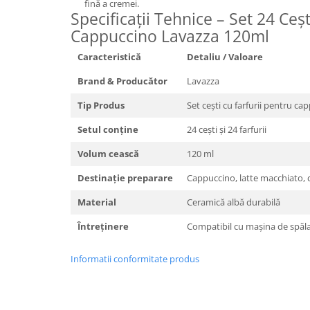
fină a cremei.
Specificații Tehnice – Set 24 Cești
Cappuccino Lavazza 120ml
Caracteristică
Detaliu / Valoare
Brand & Producător
Lavazza
Tip Produs
Set cești cu farfurii pentru ca
Setul conține
24 cești și 24 farfurii
Volum cească
120 ml
Destinație preparare
Cappuccino, latte macchiato, c
Material
Ceramică albă durabilă
Întreținere
Compatibil cu mașina de spăl
Informatii conformitate produs