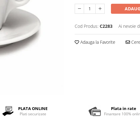
ADAUG
Cod Produs:
C2283
Ai nevoie d
Adauga la Favorite
Cere 
PLATA ONLINE
Plata in rate
Plati securizate
Finantare 100% onli