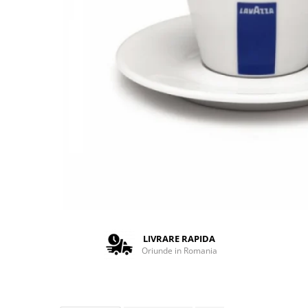
Complementare
Capace
Cesti si farfurii
Diverse
Lattiere
Pahare de cafea
Palete cafea
Consumabile
Cappucino instant
Ciocolata calda
Lapte instant
Pliculete Zahar si Miere
LIVRARE RAPIDA
Oriunde in Romania
Siropuri
Topping
Aparate SH