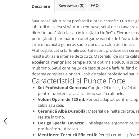
Promotii
Review-uri
(0)
FAQ
Descriere
Stabilizatoare tensiune
Piese schimb espressoare
Savurează băutura ta preferată dintr-o ceașcă cu un desig
iubitorii de cafea și băuturi cremoase, setul de la Lavazza a
Accesorii si intretinere
direct în bucătăria ta sau în locația ta HoReCa. Fiecare ce
Curatare
permițându-ți prepararea unei game variate de băuturi, de
latte macchiato generos sau o ciocolată caldă delicioasă.
Filtre
Atât ceștile, cât și farfuriile asortate sunt produse din cer
Portafiltre
reziste utilizării intense de zi cu zi. Materialul de înaltă cali
excelentă, menținând temperatura optimă a băuturii și c
Site
mult timp. Setul conține 24 de cești și 24 de farfurii, fiind 
dotarea completă a oricărui colț de cafea profesional sau c
Tamper
Caracteristici și Puncte Forte
Altele
Set Profesional Generos:
Conține 24 de cești și 24 de 
pentru uz intens acasă, la birou sau în cafenele.
Volum Optim de 120 ml:
Perfect adaptat pentru cappu
caldă sau ceai.
Ceramică Albă Durabilă:
Material de înaltă calitate, r
reziste în timp.
Design Special Lavazza:
Linii elegante, ergonomice, b
producătorului italian.
Menținere Termică Eficientă:
Pereții ceramici păstre