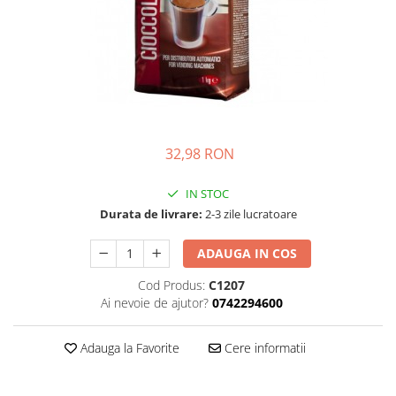
Complementare
Capace
Cesti si farfurii
Diverse
Lattiere
Pahare de cafea
32,98 RON
Palete cafea
IN STOC
Consumabile
Durata de livrare:
2-3 zile lucratoare
Cappucino instant
Ciocolata calda
ADAUGA IN COS
Lapte instant
Cod Produs:
C1207
Pliculete Zahar si Miere
Ai nevoie de ajutor?
0742294600
Siropuri
Adauga la Favorite
Cere informatii
Topping
Aparate SH