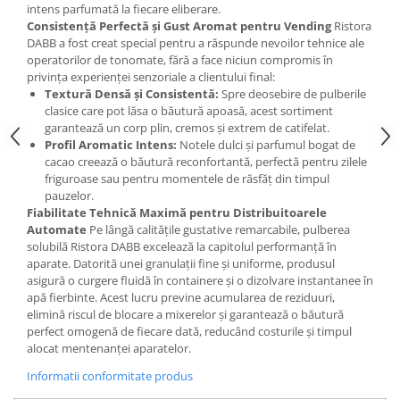
intens parfumată la fiecare eliberare.
Consistență Perfectă și Gust Aromat pentru Vending
Ristora
DABB a fost creat special pentru a răspunde nevoilor tehnice ale
operatorilor de tonomate, fără a face niciun compromis în
privința experienței senzoriale a clientului final:
Textură Densă și Consistentă:
Spre deosebire de pulberile
clasice care pot lăsa o băutură apoasă, acest sortiment
garantează un corp plin, cremos și extrem de catifelat.
Profil Aromatic Intens:
Notele dulci și parfumul bogat de
cacao creează o băutură reconfortantă, perfectă pentru zilele
friguroase sau pentru momentele de răsfăț din timpul
pauzelor.
Fiabilitate Tehnică Maximă pentru Distribuitoarele
Automate
Pe lângă calitățile gustative remarcabile, pulberea
solubilă Ristora DABB excelează la capitolul performanță în
aparate. Datorită unei granulații fine și uniforme, produsul
asigură o curgere fluidă în containere și o dizolvare instantanee în
apă fierbinte. Acest lucru previne acumularea de reziduuri,
elimină riscul de blocare a mixerelor și garantează o băutură
perfect omogenă de fiecare dată, reducând costurile și timpul
alocat mentenanței aparatelor.
Informatii conformitate produs