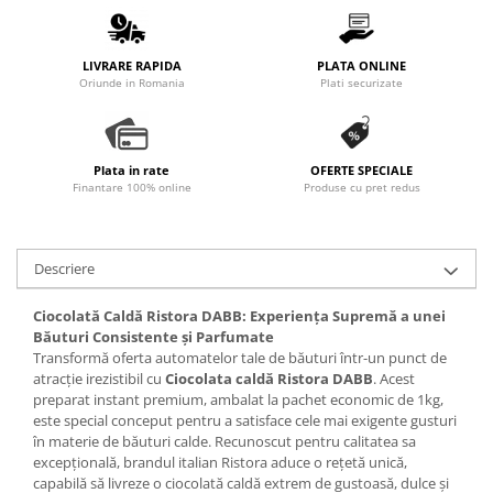
Promotii
Stabilizatoare tensiune
LIVRARE RAPIDA
PLATA ONLINE
Piese schimb espressoare
Oriunde in Romania
Plati securizate
Accesorii si intretinere
Curatare
Filtre
Plata in rate
OFERTE SPECIALE
Finantare 100% online
Produse cu pret redus
Portafiltre
Site
Tamper
Descriere
Altele
Ciocolată Caldă Ristora DABB: Experiența Supremă a unei
Băuturi Consistente și Parfumate
Transformă oferta automatelor tale de băuturi într-un punct de
atracție irezistibil cu
Ciocolata caldă Ristora DABB
. Acest
preparat instant premium, ambalat la pachet economic de 1kg,
este special conceput pentru a satisface cele mai exigente gusturi
în materie de băuturi calde. Recunoscut pentru calitatea sa
excepțională, brandul italian Ristora aduce o rețetă unică,
capabilă să livreze o ciocolată caldă extrem de gustoasă, dulce și