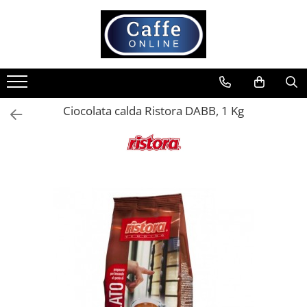
Toate Produsele
Cafea
Cafea Boabe
Ciocolata calda Ristora DABB, 1 Kg
Capsule Cafea
Cafea Macinata
Cafea Instant
Ceai
Espressoare
Aparate Automate
Aparate capsule
Aparate clasice
Accesorii
Rasnite