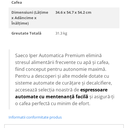
Cafea
Dimensiuni (Lățime
34.6 x 54.7 x 54.2 cm
x Adâncime x
Înălțime)
Greutate Totală
31.3 kg
Saeco Iper Automatica Premium elimină
stresul alimentării frecvente cu apă și cafea,
fiind conceput pentru autonomie maximă.
Pentru a descoperi și alte modele dotate cu
sisteme automate de curățare și decalcifiere,
accesează selecția noastră de
espressoare
automate cu mentenanță facilă
și asigură-ți
o cafea perfectă cu minim de efort.
Informatii conformitate produs