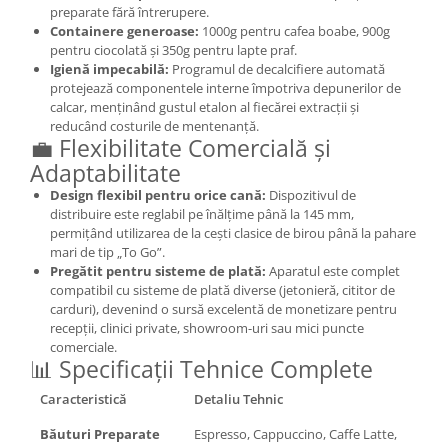
preparate fără întrerupere.
Containere generoase:
1000g pentru cafea boabe, 900g
pentru ciocolată și 350g pentru lapte praf.
Igienă impecabilă:
Programul de decalcifiere automată
protejează componentele interne împotriva depunerilor de
calcar, menținând gustul etalon al fiecărei extracții și
reducând costurile de mentenanță.
💼 Flexibilitate Comercială și
Adaptabilitate
Design flexibil pentru orice cană:
Dispozitivul de
distribuire este reglabil pe înălțime până la 145 mm,
permițând utilizarea de la cești clasice de birou până la pahare
mari de tip „To Go”.
Pregătit pentru sisteme de plată:
Aparatul este complet
compatibil cu sisteme de plată diverse (jetonieră, cititor de
carduri), devenind o sursă excelentă de monetizare pentru
recepții, clinici private, showroom-uri sau mici puncte
comerciale.
📊 Specificații Tehnice Complete
Caracteristică
Detaliu Tehnic
Băuturi Preparate
Espresso, Cappuccino, Caffe Latte,