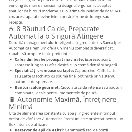
vending de mari dimensiuni și designul ergonomic adaptat
spațiilor de birouri moderne. Cu o lățime de invidiat de doar 34.6
cm, acest aparat devine inima oricărei zone de lounge sau
recepții.
☕ 8 Băuturi Calde, Preparate
Automat la o Singură Atingere
Datorită managementului inteligent al ingredientelor, Saeco Iper
Automatica Premium oferă un meniu complet și diversificat,
capabil să acopere toate preferințele:
Cafea din boabe proaspăt măcinate:
Espresso scurt,
Espresso lung sau Cafea clasică cu o cremă densă și bogată.
Specialități cremoase cu lapte:
Cappuccino, Caffe Latte
sau Latte Macchiato cu spumă fină, obținută prin sistemul
automat de spumare.
Băuturi calde gourmet:
Ciocolată caldă intensă sau băuturi
combinate, ideale pentru momentele de pauză.
🔋 Autonomie Maximă, Întreținere
Minimă
Uită de alimentarea constantă cu apă și ingrediente în timpul
orelor de vârf. Iper Automatica Premium este proiectat pentru un
flux intens de utilizare:
Rezervor de apă de 4 Litri:
Garantează zeci de porții