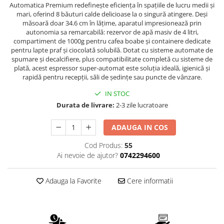
Automatica Premium redefinește eficiența în spațiile de lucru medii și
Promotii
mari, oferind 8 băuturi calde delicioase la o singură atingere. Deși
Stabilizatoare tensiune
măsoară doar 34.6 cm în lățime, aparatul impresionează prin
autonomia sa remarcabilă: rezervor de apă masiv de 4 litri,
Piese schimb espressoare
compartiment de 1000g pentru cafea boabe și containere dedicate
Accesorii si intretinere
pentru lapte praf și ciocolată solubilă. Dotat cu sisteme automate de
Curatare
spumare și decalcifiere, plus compatibilitate completă cu sisteme de
plată, acest espressor super-automat este soluția ideală, igienică și
Filtre
rapidă pentru recepții, săli de ședințe sau puncte de vânzare.
Portafiltre
IN STOC
Durata de livrare:
2-3 zile lucratoare
Site
Tamper
ADAUGA IN COS
Altele
Cod Produs:
55
Ai nevoie de ajutor?
0742294600
Adauga la Favorite
Cere informatii