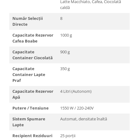
Latte Macchiato, Cafea, Ciocolată
caldă
Număr Selecții
8
Directe
Capacitate Rezervor
1000 g
Cafea Boabe
Capacitate
900 g
Container Ciocolată
Capacitate
350 g
Container Lapte
Praf
Capacitate Rezervor
4 Litri (Autonom)
Apă
Putere / Tensiune
1550 W / 220-240V
Sistem Spumare
Automat, densitate înaltă
Lapte
Recipient Reziduuri
25 porții