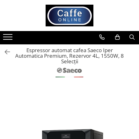
Toate Produsele
Cafea
Cafea Boabe
Espressor automat cafea Saeco Iper
Capsule Cafea
Automatica Premium, Rezervor 4L, 1550W, 8
Cafea Macinata
Selecții
Cafea Instant
Ceai
Espressoare
Aparate Automate
Aparate capsule
Aparate clasice
Accesorii
Rasnite