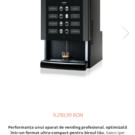
Complementare
Capace
Cesti si farfurii
Diverse
Lattiere
Pahare de cafea
Palete cafea
Consumabile
Cappucino instant
Ciocolata calda
Lapte instant
Pliculete Zahar si Miere
Siropuri
9.290,99 RON
Topping
Performanța unui aparat de vending profesional, optimizată
Aparate SH
într-un format ultra-compact pentru biroul tău.
Saeco Iper