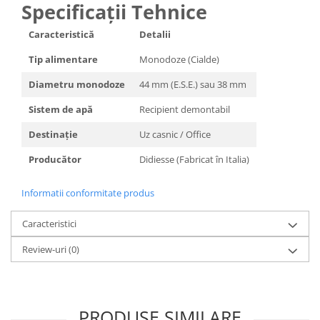
Specificații Tehnice
Caracteristică
Detalii
Tip alimentare
Monodoze (Cialde)
Diametru monodoze
44 mm (E.S.E.) sau 38 mm
Sistem de apă
Recipient demontabil
Destinație
Uz casnic / Office
Producător
Didiesse (Fabricat în Italia)
Informatii conformitate produs
Caracteristici
Review-uri
(0)
PRODUSE SIMILARE