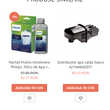
-5%
Distribuitor apa calda Saeco
Pachet Promo Intretinere
421944042971
Philips: Filtru de Apa +
Decalcifiant 250ml
80,10 RON
97,86 RON
92,71 RON
ADAUGA IN COS
ADAUGA IN COS