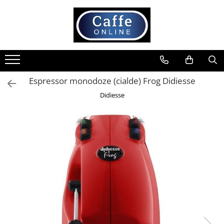
Toate Produsele
Cafea
Cafea Boabe
Espressor monodoze (cialde) Frog Didiesse
Capsule Cafea
Didiesse
Cafea Macinata
Cafea Instant
Ceai
Espressoare
Aparate Automate
Aparate capsule
Aparate clasice
Accesorii
Rasnite