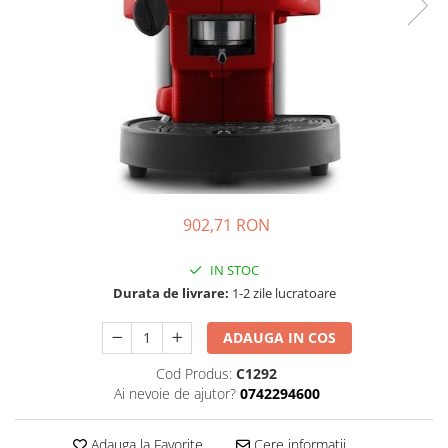
Complementare
Capace
Cesti si farfurii
Diverse
Lattiere
Pahare de cafea
Palete cafea
Consumabile
902,71 RON
Cappucino instant
IN STOC
Ciocolata calda
Durata de livrare:
1-2 zile lucratoare
Lapte instant
ADAUGA IN COS
Pliculete Zahar si Miere
Siropuri
Cod Produs:
C1292
Ai nevoie de ajutor?
0742294600
Topping
Aparate SH
Adauga la Favorite
Cere informatii