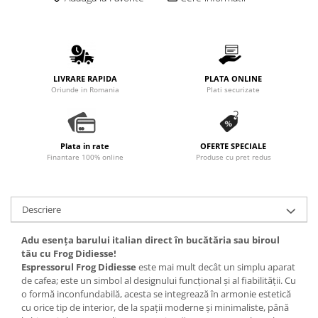
Promotii
Stabilizatoare tensiune
Piese schimb espressoare
Accesorii si intretinere
LIVRARE RAPIDA
PLATA ONLINE
Curatare
Oriunde in Romania
Plati securizate
Filtre
Portafiltre
Plata in rate
OFERTE SPECIALE
Site
Finantare 100% online
Produse cu pret redus
Tamper
Altele
Descriere
Adu esența barului italian direct în bucătăria sau biroul
tău cu Frog Didiesse!
Espressorul Frog Didiesse
este mai mult decât un simplu aparat
de cafea; este un simbol al designului funcțional și al fiabilității. Cu
o formă inconfundabilă, acesta se integrează în armonie estetică
cu orice tip de interior, de la spații moderne și minimaliste, până