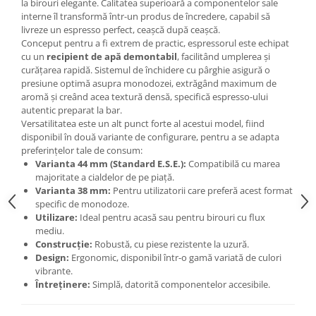
la birouri elegante. Calitatea superioară a componentelor sale
interne îl transformă într-un produs de încredere, capabil să
livreze un espresso perfect, ceașcă după ceașcă.
Conceput pentru a fi extrem de practic, espressorul este echipat
cu un
recipient de apă demontabil
, facilitând umplerea și
curățarea rapidă. Sistemul de închidere cu pârghie asigură o
presiune optimă asupra monodozei, extrăgând maximum de
aromă și creând acea textură densă, specifică espresso-ului
autentic preparat la bar.
Versatilitatea este un alt punct forte al acestui model, fiind
disponibil în două variante de configurare, pentru a se adapta
preferințelor tale de consum:
Varianta 44 mm (Standard E.S.E.):
Compatibilă cu marea
majoritate a cialdelor de pe piață.
Varianta 38 mm:
Pentru utilizatorii care preferă acest format
specific de monodoze.
Utilizare:
Ideal pentru acasă sau pentru birouri cu flux
mediu.
Construcție:
Robustă, cu piese rezistente la uzură.
Design:
Ergonomic, disponibil într-o gamă variată de culori
vibrante.
Întreținere:
Simplă, datorită componentelor accesibile.