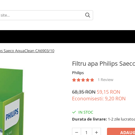
lips Saeco AquaClean CA6903/10
Filtru apa Philips Sa
Philips
1 Review
68,35 RON
59,15 RON
Economisesti:
9,20
RON
IN STOC
Durata de livrare:
1-2 zile lucrato
ADAUG