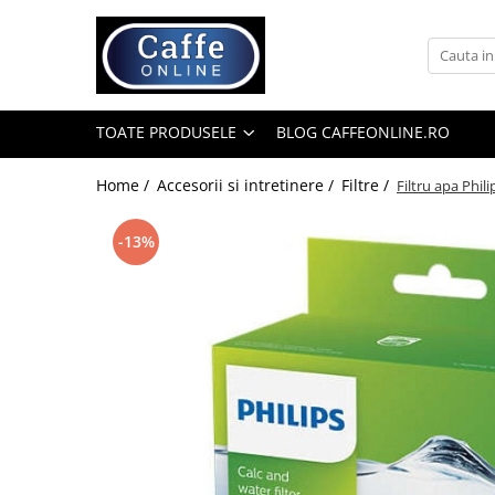
Toate Produsele
Cafea
TOATE PRODUSELE
BLOG CAFFEONLINE.RO
Cafea Boabe
Capsule Cafea
Home /
Accesorii si intretinere /
Filtre /
Filtru apa Phi
Cafea Macinata
-13%
Cafea Instant
Ceai
Espressoare
Aparate Automate
Aparate capsule
Aparate clasice
Accesorii
Rasnite