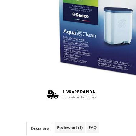
Complementare
Capace
Cesti si farfurii
Diverse
Lattiere
Pahare de cafea
Palete cafea
Consumabile
Cappucino instant
Ciocolata calda
LIVRARE RAPIDA
Lapte instant
Oriunde in Romania
Pliculete Zahar si Miere
Siropuri
Topping
Review-uri
(1)
FAQ
Descriere
Aparate SH