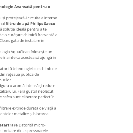
hnologie Avansată pentru o
 și protejează-i circuitele interne
inal
filtru de apă Philips Saeco
ă soluția ideală pentru a te
de o curățare chimică frecventă a
Clean, gata de instalare în
logia AquaClean folosește un
le înainte ca acestea să ajungă în
datorită tehnologiei cu schimb de
u din rețeaua publică de
burilor.
sigura o aromă intensă și reduce
alcarului. Fără gustul neplăcut
 cafea sunt eliberate perfect în
iltrare extinde durata de viață a
ntelor metalice și blocarea
Detartrare
Datorită micro-
onitorizare din espressoarele