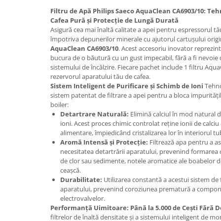
Promotii
Filtru de Apă Philips Saeco AquaClean CA6903/10: Te
Stabilizatoare tensiune
Cafea Pură și Protecție de Lungă Durată
Asigură cea mai înaltă calitate a apei pentru espressorul tău
Piese schimb espressoare
împotriva depunerilor minerale cu ajutorul cartușului orig
Accesorii si intretinere
AquaClean CA6903/10
. Acest accesoriu inovator reprezint
Curatare
bucura de o băutură cu un gust impecabil, fără a fi nevoie 
sistemului de încălzire. Fiecare pachet include 1 filtru Aqua
Filtre
rezervorul aparatului tău de cafea.
Sistem Inteligent de Purificare și Schimb de Ioni
Tehno
Portafiltre
sistem patentat de filtrare a apei pentru a bloca impurități
Site
boiler:
Detartrare Naturală:
Elimină calciul în mod natural 
Tamper
ioni. Acest proces chimic controlat reține ionii de calci
alimentare, împiedicând cristalizarea lor în interiorul tu
Altele
Aromă Intensă și Protecție:
Filtrează apa pentru a a
necesitatea detartrării aparatului, prevenind formarea c
de clor sau sedimente, notele aromatice ale boabelor de
ceașcă.
Durabilitate:
Utilizarea constantă a acestui sistem de f
aparatului, prevenind coroziunea prematură a compone
electrovalvelor.
Performanță Uimitoare: Până la 5.000 de Cești Fără 
filtrelor de înaltă densitate și a sistemului inteligent de m