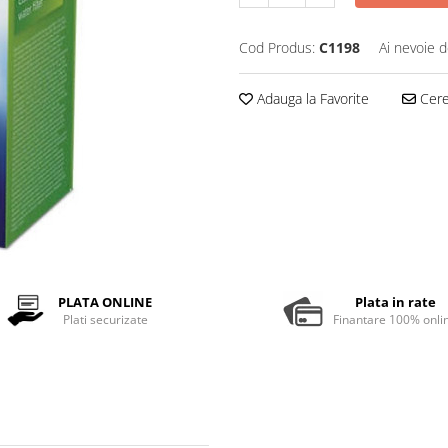
Cod Produs:
C1198
Ai nevoie d
Adauga la Favorite
Cere 
PLATA ONLINE
Plata in rate
Plati securizate
Finantare 100% onli