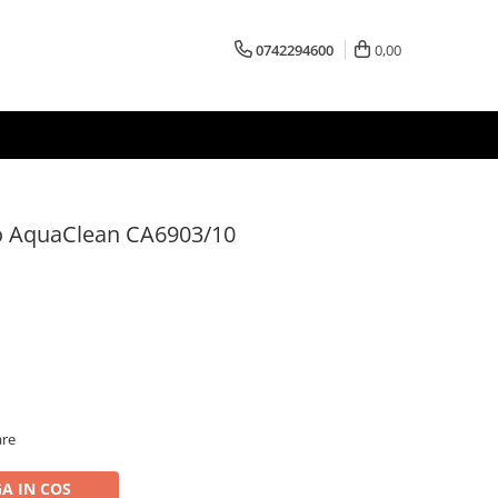
0742294600
0,00
eco AquaClean CA6903/10
are
A IN COS