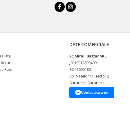
DATE COMERCIALE
 Plata
SC Mirali Bazzar SRL
e Retur
J2019012899409
de Retur
RO41695185
Str. Vaselor 11, sector 2
Bucuresti, Bucuresti
Contacteaza-ne