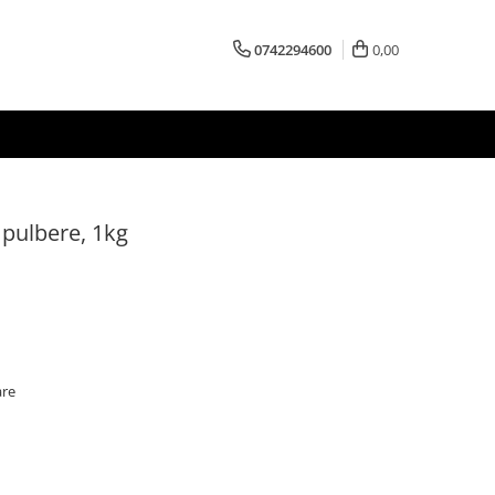
0742294600
0,00
 pulbere, 1kg
are