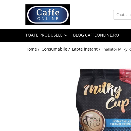
Toate Produsele
Cafea
TOATE PRODUSELE
BLOG CAFFEONLINE.RO
Cafea Boabe
Capsule Cafea
Home /
Consumabile /
Lapte instant /
Inalbitor Milky 
Cafea Macinata
Cafea Instant
Ceai
Espressoare
Aparate Automate
Aparate capsule
Aparate clasice
Accesorii
Rasnite