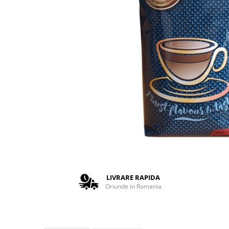
Complementare
Capace
Cesti si farfurii
Diverse
Lattiere
Pahare de cafea
Palete cafea
Consumabile
Cappucino instant
Ciocolata calda
Lapte instant
Pliculete Zahar si Miere
LIVRARE RAPIDA
Oriunde in Romania
Siropuri
Topping
Aparate SH