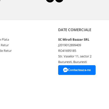
DATE COMERCIALE
 Plata
SC Mirali Bazzar SRL
e Retur
J2019012899409
de Retur
RO41695185
Str. Vaselor 11, sector 2
Bucuresti, Bucuresti
Contacteaza-ne