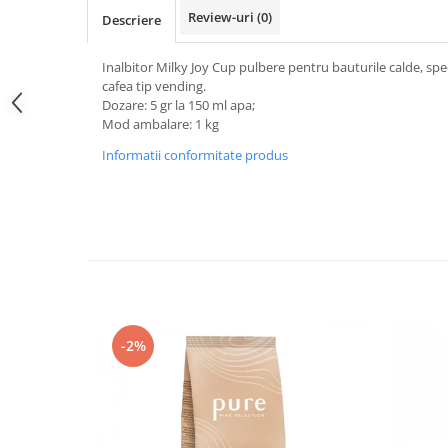
Promotii
Review-uri
(0)
Descriere
Stabilizatoare tensiune
Piese schimb espressoare
Inalbitor Milky Joy Cup pulbere pentru bauturile calde, spe
cafea tip vending.
Accesorii si intretinere
Dozare: 5 gr la 150 ml apa;
Curatare
Mod ambalare: 1 kg
Filtre
Informatii conformitate produs
Portafiltre
Site
Tamper
Altele
-2%