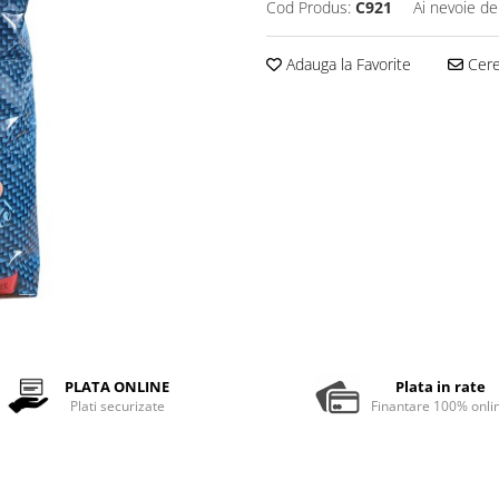
Cod Produs:
C921
Ai nevoie de
Adauga la Favorite
Cere 
PLATA ONLINE
Plata in rate
Plati securizate
Finantare 100% onli