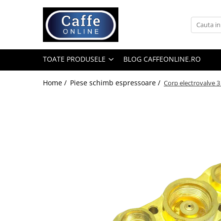
Toate Produsele
Cafea
TOATE PRODUSELE
BLOG CAFFEONLINE.RO
Cafea Boabe
Capsule Cafea
Home /
Piese schimb espressoare /
Corp electrovalve 3
Cafea Macinata
Cafea Instant
Ceai
Espressoare
Aparate Automate
Aparate capsule
Aparate clasice
Accesorii
Rasnite