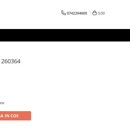
0742294600
0,00
i 260364
are
A IN COS