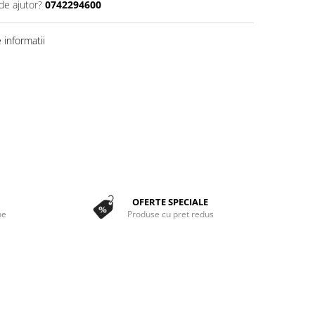
de ajutor?
0742294600
informatii
OFERTE SPECIALE
ne
Produse cu pret redus