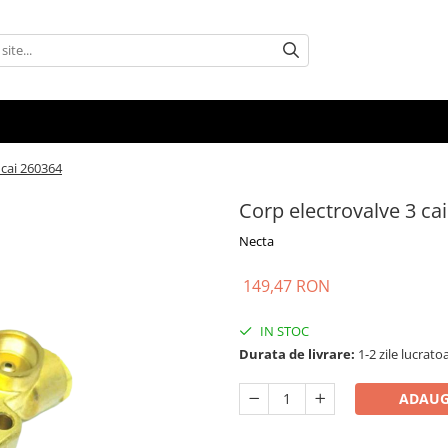
 cai 260364
Corp electrovalve 3 ca
Necta
149,47 RON
IN STOC
Durata de livrare:
1-2 zile lucrato
ADAUG