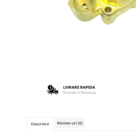
Complementare
Capace
Cesti si farfurii
Diverse
Lattiere
Pahare de cafea
Palete cafea
Consumabile
Cappucino instant
Ciocolata calda
LIVRARE RAPIDA
Oriunde in Romania
Lapte instant
Pliculete Zahar si Miere
Siropuri
Topping
Review-uri
(0)
Descriere
Aparate SH