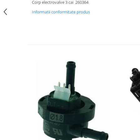
Corp electrovalve 3 cai 260364
Promotii
Informatii conformitate produs
Stabilizatoare tensiune
Piese schimb espressoare
Accesorii si intretinere
Curatare
Filtre
Portafiltre
Site
Tamper
Altele