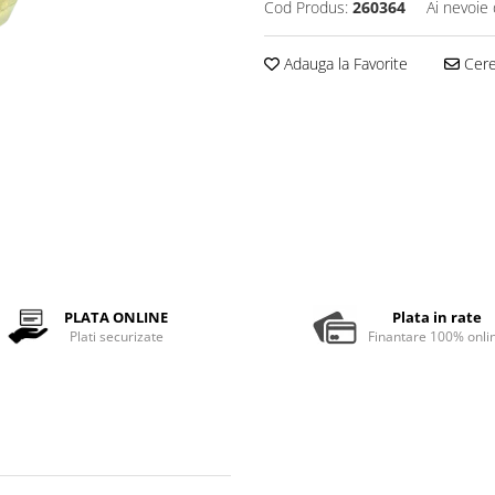
Cod Produs:
260364
Ai nevoie 
Adauga la Favorite
Cere 
PLATA ONLINE
Plata in rate
Plati securizate
Finantare 100% onli