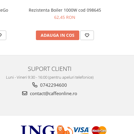
tteGo
Rezistenta Boiler 1000W cod 098645
Infuzor 
62,45 RON
ADAUGA IN COS
AD
SUPORT CLIENTI
Luni - Vineri 9:30 - 16:00 (pentru apeluri telefonice)
0742294600
contact@caffeonline.ro