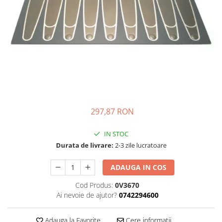
Complementare
Capace
Cesti si farfurii
Diverse
Lattiere
Pahare de cafea
Palete cafea
Consumabile
297,87 RON
Cappucino instant
IN STOC
Ciocolata calda
Durata de livrare:
2-3 zile lucratoare
Lapte instant
ADAUGA IN COS
Pliculete Zahar si Miere
Siropuri
Cod Produs:
0V3670
Ai nevoie de ajutor?
0742294600
Topping
Aparate SH
Adauga la Favorite
Cere informatii