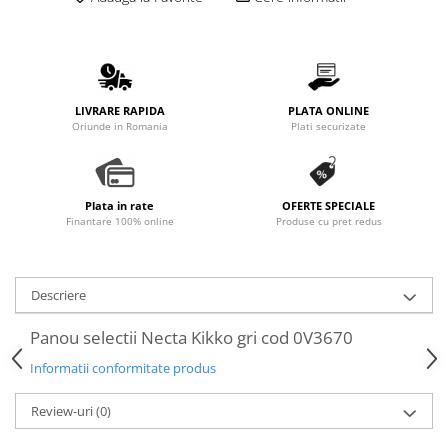
Promotii
Stabilizatoare tensiune
Piese schimb espressoare
Accesorii si intretinere
LIVRARE RAPIDA
PLATA ONLINE
Curatare
Oriunde in Romania
Plati securizate
Filtre
Portafiltre
Plata in rate
OFERTE SPECIALE
Site
Finantare 100% online
Produse cu pret redus
Tamper
Altele
Descriere
Panou selectii Necta Kikko gri cod 0V3670
Informatii conformitate produs
Review-uri
(0)