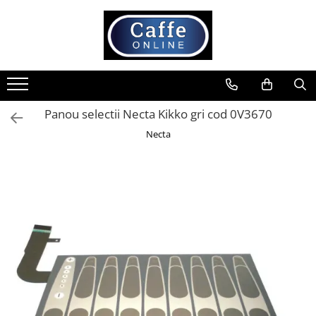
Toate Produsele
Cafea
Cafea Boabe
Panou selectii Necta Kikko gri cod 0V3670
Capsule Cafea
Necta
Cafea Macinata
Cafea Instant
Ceai
Espressoare
Aparate Automate
Aparate capsule
Aparate clasice
Accesorii
Rasnite