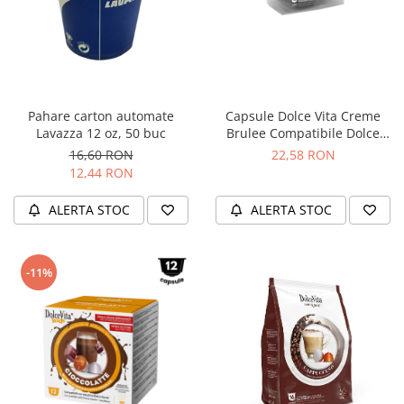
Pahare carton automate
Capsule Dolce Vita Creme
Lavazza 12 oz, 50 buc
Brulee Compatibile Dolce
Gusto, 16 Buc
16,60 RON
22,58 RON
12,44 RON
ALERTA STOC
ALERTA STOC
-11%