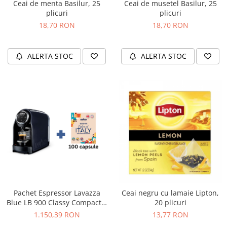
Ceai de menta Basilur, 25
Ceai de musetel Basilur, 25
plicuri
plicuri
18,70 RON
18,70 RON
ALERTA STOC
ALERTA STOC
Pachet Espressor Lavazza
Ceai negru cu lamaie Lipton,
Blue LB 900 Classy Compact +
20 plicuri
100 Capsule Cadou
1.150,39 RON
13,77 RON