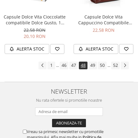
Capsule Dolce Vita Cioccolatte
Capsule Dolce Vita
compatibile Dolce Gusto, 12
Cappuccino Compatibile
buc
Dolce Gusto, 16 buc
22,58 RON
22,58 RON
20,10 RON
ALERTA STOC
ALERTA STOC
1
46
47
48
49
50
52
...
...
NEWSLETTER
Nu rata ofertele si promotiile noastre
Vreau sa primesc newsletter cu promotiile
magazinului. Afla mai multe in
Politica de