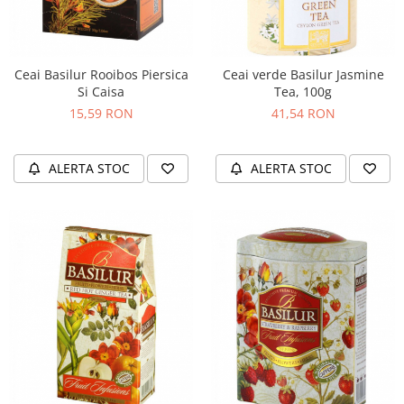
Promotii
Stabilizatoare tensiune
Piese schimb espressoare
Ceai Basilur Rooibos Piersica
Ceai verde Basilur Jasmine
Accesorii si intretinere
Si Caisa
Tea, 100g
Curatare
15,59 RON
41,54 RON
Filtre
Portafiltre
ALERTA STOC
ALERTA STOC
Site
Tamper
Altele