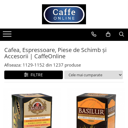
Toate Produsele
Cafea
Cafea Boabe
Capsule Cafea
Cafea, Espressoare, Piese de Schimb și
Accesorii | CaffeOnline
Cafea Macinata
Cafea Instant
Afiseaza:
1129-
1152
din
1237
produse
Ceai
FILTRE
Espressoare
Aparate Automate
Aparate capsule
Aparate clasice
Accesorii
Rasnite