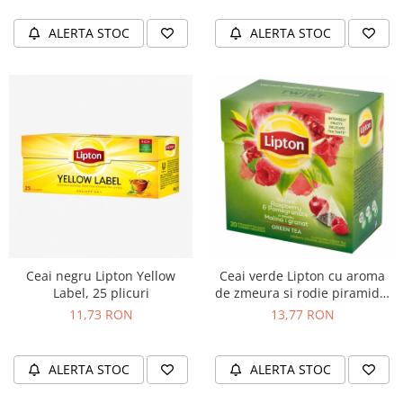
ALERTA STOC
ALERTA STOC
Ceai negru Lipton Yellow
Ceai verde Lipton cu aroma
Label, 25 plicuri
de zmeura si rodie piramida,
20 plicuri
11,73 RON
13,77 RON
ALERTA STOC
ALERTA STOC