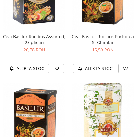
Complementare
Capace
Cesti si farfurii
Diverse
Ceai Basilur Rooibos Assorted,
Ceai Basilur Rooibos Portocala
Lattiere
25 plicuri
Si Ghimbir
Pahare de cafea
20,78 RON
15,59 RON
Palete cafea
Consumabile
ALERTA STOC
ALERTA STOC
Cappucino instant
Ciocolata calda
Lapte instant
Pliculete Zahar si Miere
Siropuri
Topping
Aparate SH