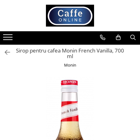
Toate Produsele
Cafea
Cafea Boabe
Sirop pentru cafea Monin French Vanilla, 700
Capsule Cafea
ml
Cafea Macinata
Monin
Cafea Instant
Ceai
Espressoare
Aparate Automate
Aparate capsule
Aparate clasice
Accesorii
Rasnite