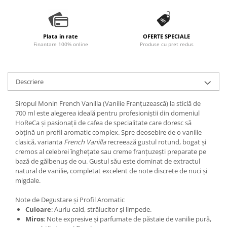
Plata in rate
OFERTE SPECIALE
Finantare 100% online
Produse cu pret redus
Descriere
Siropul Monin French Vanilla (Vanilie Franțuzească) la sticlă de
700 ml este alegerea ideală pentru profesioniștii din domeniul
HoReCa și pasionații de cafea de specialitate care doresc să
obțină un profil aromatic complex. Spre deosebire de o vanilie
clasică, varianta
French Vanilla
recreează gustul rotund, bogat și
cremos al celebrei înghețate sau creme franțuzești preparate pe
bază de gălbenuș de ou. Gustul său este dominat de extractul
natural de vanilie, completat excelent de note discrete de nuci și
migdale.
Note de Degustare și Profil Aromatic
Culoare
: Auriu cald, strălucitor și limpede.
Miros
: Note expresive și parfumate de păstaie de vanilie pură,