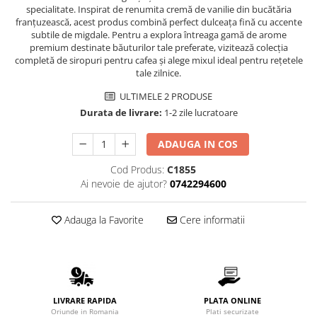
Promotii
specialitate. Inspirat de renumita cremă de vanilie din bucătăria
franțuzească, acest produs combină perfect dulceața fină cu accente
Stabilizatoare tensiune
subtile de migdale. Pentru a explora întreaga gamă de arome
Piese schimb espressoare
premium destinate băuturilor tale preferate, vizitează colecția
completă de siropuri pentru cafea
și alege mixul ideal pentru rețetele
Accesorii si intretinere
tale zilnice.
Curatare
ULTIMELE 2 PRODUSE
Filtre
Durata de livrare:
1-2 zile lucratoare
Portafiltre
ADAUGA IN COS
Site
Cod Produs:
C1855
Tamper
Ai nevoie de ajutor?
0742294600
Altele
Adauga la Favorite
Cere informatii
LIVRARE RAPIDA
PLATA ONLINE
Oriunde in Romania
Plati securizate