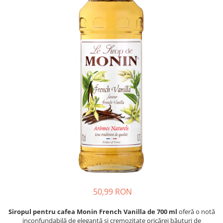
Complementare
Capace
Cesti si farfurii
Diverse
Lattiere
Pahare de cafea
Palete cafea
Consumabile
Cappucino instant
Ciocolata calda
Lapte instant
Pliculete Zahar si Miere
Siropuri
50,99 RON
Topping
Siropul pentru cafea Monin French Vanilla de 700 ml
oferă o notă
Aparate SH
inconfundabilă de eleganță și cremozitate oricărei băuturi de