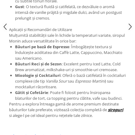
cu subtile tonuri florale.
Gust
: O textură fluidă și catifelată, ce dezvăluie o aromă
intensă de vanilie prăjită și migdale dulci, având un postgust
prelungit și cremos.
Aplicații și Recomandări de Utilizare
Mulțumită stabilității sale în lichide la temperaturi variate, siropul
Monin aduce versatilitate în orice bar:
Băuturi pe bază de Espresso
: Îmbogățește textura și
îndulcește aciditatea din Caffè Latte, Cappuccino, Macchiato
sau Americano.
Băuturi Reci și de Sezon
: Excelent pentru Iced Latte, Cold
Brew aromatizat, milkshake-uri și smoothie-uri cremoase.
Mixologie și Cocktailuri
: Oferă o bază catifelată în cocktailuri
complexe (de tip
Vanilla Sour
sau
Espresso Martini
) sau
mocktailuri răcoritoare.
Gătit și Cofetărie
: Poate fi folosit pentru însiroparea
blaturilor de tort, ca topping pentru clătite, vafe sau budinci.
Pentru a explora întreaga gamă de arome premium destinate
băuturilor tale preferate, vizitează colecția completă de
siropuri
si alege-l pe cel ideal pentru rețetele tale zilnice.