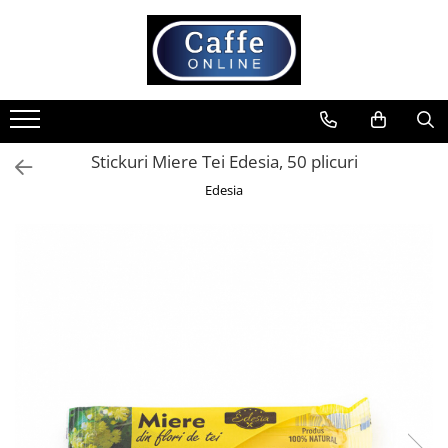
Toate Produsele
Cafea
Cafea Boabe
Stickuri Miere Tei Edesia, 50 plicuri
Capsule Cafea
Edesia
Cafea Macinata
Cafea Instant
Ceai
Espressoare
Aparate Automate
Aparate capsule
Aparate clasice
Accesorii
Rasnite