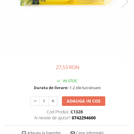
Complementare
Capace
Cesti si farfurii
Diverse
Lattiere
Pahare de cafea
Palete cafea
Consumabile
27,53 RON
Cappucino instant
IN STOC
Ciocolata calda
Durata de livrare:
1-2 zile lucratoare
Lapte instant
ADAUGA IN COS
Pliculete Zahar si Miere
Siropuri
Cod Produs:
C1328
Ai nevoie de ajutor?
0742294600
Topping
Aparate SH
Adauga la Favorite
Cere informatii