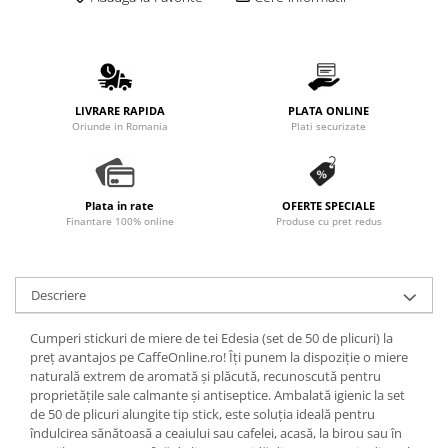
Promotii
Stabilizatoare tensiune
Piese schimb espressoare
Accesorii si intretinere
LIVRARE RAPIDA
PLATA ONLINE
Curatare
Oriunde in Romania
Plati securizate
Filtre
Portafiltre
Plata in rate
OFERTE SPECIALE
Site
Finantare 100% online
Produse cu pret redus
Tamper
Altele
Descriere
Cumperi stickuri de miere de tei Edesia (set de 50 de plicuri) la
preț avantajos pe CaffeOnline.ro! Îți punem la dispoziție o miere
naturală extrem de aromată și plăcută, recunoscută pentru
proprietățile sale calmante și antiseptice. Ambalată igienic la set
de 50 de plicuri alungite tip stick, este soluția ideală pentru
îndulcirea sănătoasă a ceaiului sau cafelei, acasă, la birou sau în