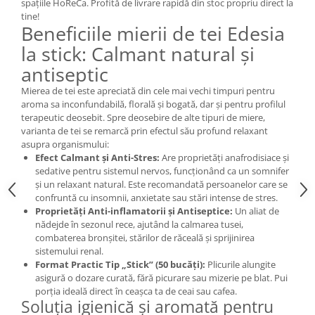
spațiile HoReCa. Profită de livrare rapidă din stoc propriu direct la
tine!
Beneficiile mierii de tei Edesia
la stick: Calmant natural și
antiseptic
Mierea de tei este apreciată din cele mai vechi timpuri pentru
aroma sa inconfundabilă, florală și bogată, dar și pentru profilul
terapeutic deosebit. Spre deosebire de alte tipuri de miere,
varianta de tei se remarcă prin efectul său profund relaxant
asupra organismului:
Efect Calmant și Anti-Stres:
Are proprietăți anafrodisiace și
sedative pentru sistemul nervos, funcționând ca un somnifer
și un relaxant natural. Este recomandată persoanelor care se
confruntă cu insomnii, anxietate sau stări intense de stres.
Proprietăți Anti-inflamatorii și Antiseptice:
Un aliat de
nădejde în sezonul rece, ajutând la calmarea tusei,
combaterea bronșitei, stărilor de răceală și sprijinirea
sistemului renal.
Format Practic Tip „Stick” (50 bucăți):
Plicurile alungite
asigură o dozare curată, fără picurare sau mizerie pe blat. Pui
porția ideală direct în ceașca ta de ceai sau cafea.
Soluția igienică și aromată pentru