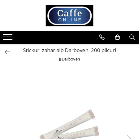
Toate Produsele
Cafea
Cafea Boabe
Stickuri zahar alb Darboven, 200 plicuri
Capsule Cafea
JJ Darboven
Cafea Macinata
Cafea Instant
Ceai
Espressoare
Aparate Automate
Aparate capsule
Aparate clasice
Accesorii
Rasnite