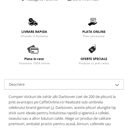
Promotii
Stabilizatoare tensiune
Piese schimb espressoare
Accesorii si intretinere
LIVRARE RAPIDA
PLATA ONLINE
Curatare
Oriunde in Romania
Plati securizate
Filtre
Portafiltre
Plata in rate
OFERTE SPECIALE
Site
Finantare 100% online
Produse cu pret redus
Tamper
Altele
Descriere
Cumperi stickuri de zahăr alb Darboven (set de 200 de plicuri) la
preț avantajos pe CaffeOnline.ro! Realizate sub umbrela
celebrului brand german J.J. Darboven, aceste plicuri alungite tip
stick sunt ideale pentru îndulcirea rapidă și igienică a cafelei,
ceaiului sau a altor băuturi calde. Alege un produs de calitate
premium, ambalat practic pentru acasă, birouri, cafenele sau