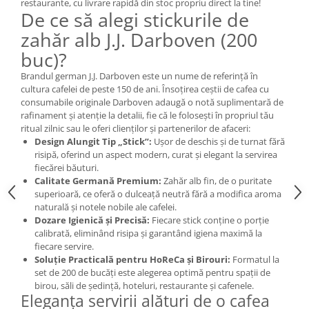
restaurante, cu livrare rapidă din stoc propriu direct la tine!
De ce să alegi stickurile de
zahăr alb J.J. Darboven (200
buc)?
Brandul german J.J. Darboven este un nume de referință în
cultura cafelei de peste 150 de ani. Însoțirea ceștii de cafea cu
consumabile originale Darboven adaugă o notă suplimentară de
rafinament și atenție la detalii, fie că le folosești în propriul tău
ritual zilnic sau le oferi clienților și partenerilor de afaceri:
Design Alungit Tip „Stick”:
Ușor de deschis și de turnat fără
risipă, oferind un aspect modern, curat și elegant la servirea
fiecărei băuturi.
Calitate Germană Premium:
Zahăr alb fin, de o puritate
superioară, ce oferă o dulceață neutră fără a modifica aroma
naturală și notele nobile ale cafelei.
Dozare Igienică și Precisă:
Fiecare stick conține o porție
calibrată, eliminând risipa și garantând igiena maximă la
fiecare servire.
Soluție Practicală pentru HoReCa și Birouri:
Formatul la
set de 200 de bucăți este alegerea optimă pentru spații de
birou, săli de ședință, hoteluri, restaurante și cafenele.
Eleganța servirii alături de o cafea