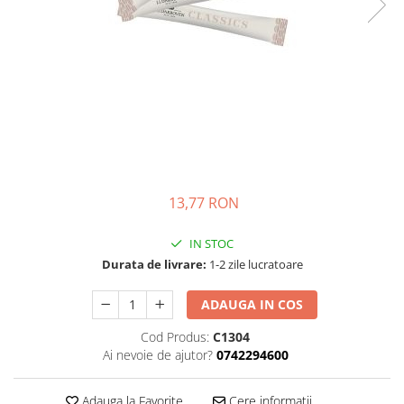
Complementare
Capace
Cesti si farfurii
Diverse
Lattiere
Pahare de cafea
Palete cafea
Consumabile
13,77 RON
Cappucino instant
IN STOC
Ciocolata calda
Durata de livrare:
1-2 zile lucratoare
Lapte instant
ADAUGA IN COS
Pliculete Zahar si Miere
Siropuri
Cod Produs:
C1304
Ai nevoie de ajutor?
0742294600
Topping
Aparate SH
Adauga la Favorite
Cere informatii