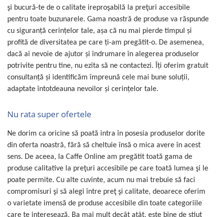
şi bucură-te de o calitate ireproşabilă la preţuri accesibile
pentru toate buzunarele. Gama noastr
ă de produse va răspunde
cu siguranţă cerinţelor tale, aşa că nu mai pierde timpul şi
profită de diversitatea pe care ţi-am pregătit-o. De asemenea,
dacă ai nevoie de ajutor şi îndrumare în alegerea produselor
potrivite pentru tine, nu ezita să ne contactezi. Îţi oferim gratuit
consultanţă şi identificăm împreună cele mai bune soluţii,
adaptate întotdeauna nevoilor şi cerinţelor tale.
Nu rata super ofertele
Ne dorim ca oricine să poată intra în posesia produselor dorite
din oferta noastră, fără să cheltuie însă o mica avere în acest
sens. De aceea, la Caffe Online am pregătit toată gama de
produse calitative la preţuri accesibile pe care toată lumea şi le
poate permite. Cu alte cuvinte, acum nu mai trebuie să faci
compromisuri şi să alegi între preţ şi calitate, deoarece oferim
o varietate imensă de produse accesibile din toate categoriile
care te interesează. Ba mai mult decât atât, este bine de ştiut