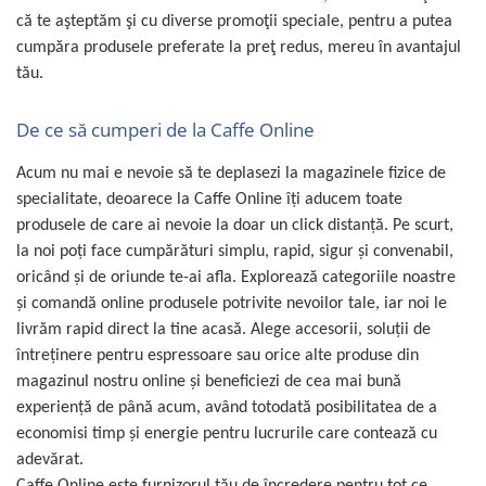
că te aşteptăm şi cu diverse promoţii speciale, pentru a putea
cumpăra produsele preferate la preţ redus, mereu în avantajul
tău.
De ce să cumperi de la Caffe Online
Acum nu mai e nevoie să te deplasezi la magazinele fizice de
specialitate, deoarece la Caffe Online îţi aducem toate
produsele de care ai nevoie la doar un click distanţă. Pe scurt,
la noi poţi face cumpărături simplu, rapid, sigur şi convenabil,
oricând şi de oriunde te-ai afla. Explorează categoriile noastre
şi comandă online produsele potrivite nevoilor tale, iar noi le
livrăm rapid direct la tine acasă. Alege accesorii, soluţii de
întreţinere pentru espressoare sau orice alte produse din
magazinul nostru online şi beneficiezi de cea mai bună
experienţă de până acum, având totodată posibilitatea de a
economisi timp şi energie pentru lucrurile care contează cu
adevărat.
Caffe Online este furnizorul tău de încredere pentru tot ce