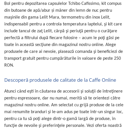
Bol pentru depozitarea capsulelor Tchibo Cafissimo, kit compus
din butoane de apă/
abur şi mâner din lemn de nuc
pentru
maşinile din gama Lelit Mara, termometru din inox Lelit,
indispensabil pentru a controla temperatura laptelui, şi kit care
include tancul de zaţ Lelit, cârpă şi periuţă pentru o curăţare
perfectă a filtrului după fiecare folosire – acum le poţi găsi pe
toate în această secţiune din magazinul nostru online. Alege
produsele de care ai nevoie, plasează comanda şi beneficiezi de
transport gratuit pentru cumpărăturile în valoare de peste 250
RON.
Descoperă produsele de calitate de la Caffe Online
Atunci când eşti în căutarea de accesorii şi soluţii de întreţinere
pentru espressoare, dar nu numai, merită să te orientezi către
magazinul nostru online. Am selectat cu grijă produse de la cele
mai renumite branduri şi le-am adus pe toate într-un singur loc,
pentru ca tu să poţi alege dintr-o gamă largă de produse, în
funcţie de nevoile şi preferinţele personale. Vezi oferta noastră