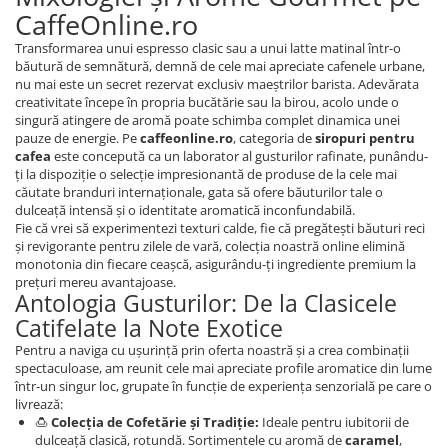
CaffeOnline.ro
Transformarea unui espresso clasic sau a unui latte matinal într-o
băutură de semnătură, demnă de cele mai apreciate cafenele urbane,
nu mai este un secret rezervat exclusiv maeștrilor barista. Adevărata
creativitate începe în propria bucătărie sau la birou, acolo unde o
singură atingere de aromă poate schimba complet dinamica unei
pauze de energie. Pe
caffeonline.ro
, categoria de
siropuri pentru
cafea
este concepută ca un laborator al gusturilor rafinate, punându-
ți la dispoziție o selecție impresionantă de produse de la cele mai
căutate branduri internaționale, gata să ofere băuturilor tale o
dulceață intensă și o identitate aromatică inconfundabilă.
Fie că vrei să experimentezi texturi calde, fie că pregătești băuturi reci
și revigorante pentru zilele de vară, colecția noastră online elimină
monotonia din fiecare ceașcă, asigurându-ți ingrediente premium la
prețuri mereu avantajoase.
Antologia Gusturilor: De la Clasicele
Catifelate la Note Exotice
Pentru a naviga cu ușurință prin oferta noastră și a crea combinații
spectaculoase, am reunit cele mai apreciate profile aromatice din lume
într-un singur loc, grupate în funcție de experiența senzorială pe care o
livrează:
🍮
Colecția de Cofetărie și Tradiție:
Ideale pentru iubitorii de
dulceață clasică, rotundă. Sortimentele cu aromă de
caramel
,