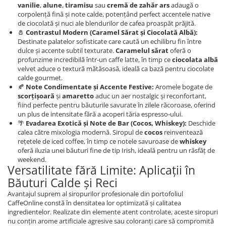
vanilie
,
alune
,
tiramisu
sau
cremă de zahăr ars
adaugă o
corpolență fină și note calde, potențând perfect accentele native
de ciocolată și nuci ale blendurilor de cafea proaspăt prăjită.
🧂
Contrastul Modern (Caramel Sărat și Ciocolată Albă):
Destinate palatelor sofisticate care caută un echilibru fin între
dulce și accente subtil texturate.
Caramelul sărat
oferă o
profunzime incredibilă într-un caffe latte, în timp ce
ciocolata albă
velvet aduce o textură mătăsoasă, ideală ca bază pentru ciocolate
calde gourmet.
🍂
Note Condimentate și Accente Festive:
Aromele bogate de
scorțișoară
și
amaretto
aduc un aer nostalgic și reconfortant,
fiind perfecte pentru băuturile savurate în zilele răcoroase, oferind
un plus de intensitate fără a acoperi tăria espresso-ului.
🌴
Evadarea Exotică și Note de Bar (Cocos, Whiskey):
Deschide
calea către mixologia modernă. Siropul de
cocos
reinventează
rețetele de iced coffee, în timp ce notele savuroase de
whiskey
oferă iluzia unei băuturi fine de tip Irish, ideală pentru un răsfăț de
weekend.
Versatilitate fără Limite: Aplicații în
Băuturi Calde și Reci
Avantajul suprem al siropurilor profesionale din portofoliul
CaffeOnline constă în densitatea lor optimizată și calitatea
ingredientelor. Realizate din elemente atent controlate, aceste siropuri
nu conțin arome artificiale agresive sau coloranți care să compromită