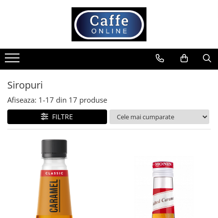
Toate Produsele
Cafea
Cafea Boabe
Capsule Cafea
Siropuri
Cafea Macinata
Afiseaza:
1-
17
din
17
produse
Cafea Instant
FILTRE
Ceai
Espressoare
Aparate Automate
Aparate capsule
Aparate clasice
Accesorii
Rasnite