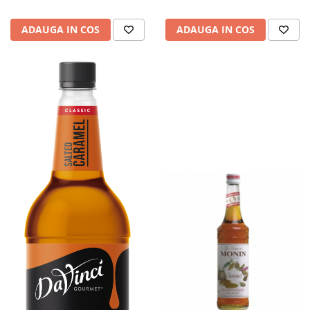
Promotii
Stabilizatoare tensiune
ADAUGA IN COS
ADAUGA IN COS
Piese schimb espressoare
Accesorii si intretinere
Curatare
Filtre
Portafiltre
Site
Tamper
Altele