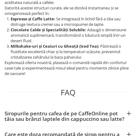
aciditatea naturală a cafelei.
Datorită acestei structuri curate, ele se dizolvă instantaneu și se
omogenizează perfect în:
Espresso și Caffe Latte:
Se integrează în lichid fără a tăia sau
distruge textura cremei sau a microspumei de lapte.
Ciocolate Calde și Specialități Solubile:
Adaugă o dimensiune
aromatică suplimentară, transformând o băutură simplă într-un
desert fluid.
Milkshake-uri și Ceaiuri cu Gheață (Iced Tea):
Păstrează o
fluiditate excelentă chiar și la temperaturi scăzute, prevenind
cristalizarea zahărului la baza paharului.
Explorează oferta noastră, plasează o comandă rapidă din confortul
casei tale și experimentează mixul ideal pentru momente zilnice pline
de savoare!
FAQ
Siropurile pentru cafea de pe CaffeOnline pot
tăia sau brânzi laptele din cappuccino sau latte?
Care este doza recomandată de sirop pentru a