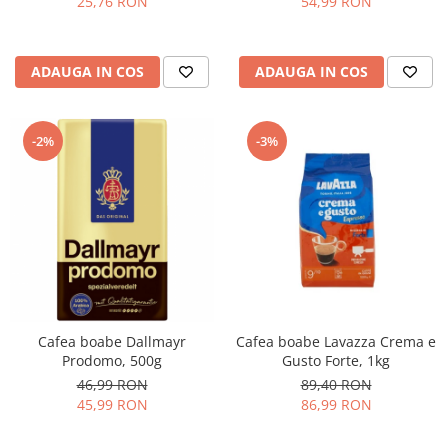
25,76 RON
54,99 RON
ADAUGA IN COS
ADAUGA IN COS
-2%
-3%
Cafea boabe Dallmayr
Cafea boabe Lavazza Crema e
Prodomo, 500g
Gusto Forte, 1kg
46,99 RON
89,40 RON
45,99 RON
86,99 RON