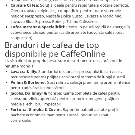
Capsule Cafea:
Soluția ideală pentru rapiditate și dozare perfectă.
Oferim capsule originale și compatibile pentru toate sistemele
majore: Nespresso, Nescafe Dolce Gusto, Lavazza A Modo Mio,
Lavazza Blue, Espresso Point și Tchibo Cafissimo.
Cafea Instant & Specialități:
Pentru o pauză rapidă de energie în
câteva secunde sau băuturi calde aromate (ciocolată caldă, ceai,
cappuccino).
Branduri de cafea de top
disponibile pe CaffeOnline
Livrăm din stoc propriu peste sute de sortimente de la prăjitori de
renume mondial:
Lavazza & Illy:
Standardul de aur al espresso-ului italian clasic,
recunoscute pentru prăjirea echilibrată și crema de lungă durată.
Pellini & Borbone:
Gust rafinat, selecții premium și arome intense
pentru adevărații cunoscători.
Jacobs, Dallmayr & Tchibo:
Gama completă de cafea pentru
consumul zilnic, apreciată pentru aromele omogene, prăjirea
medie și echilibrul impecabil.
Fortuna, Gimoka & Covim:
Raport imbatabil calitate-preț în
pachete economice mari pentru acasă, birouri sau spații
comerciale.