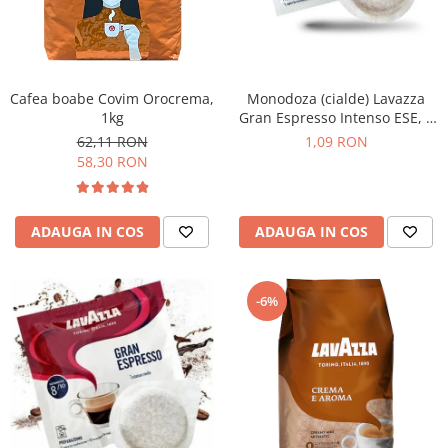
Cafea boabe Covim Orocrema,
Monodoza (cialde) Lavazza
1kg
Gran Espresso Intenso ESE, 1
buc
62,11 RON
1,09 RON
58,30 RON
ADAUGA IN COS
ADAUGA IN COS
-6%