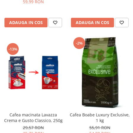
59,99 RON
ADAUGA IN COS
ADAUGA IN COS
-2%
-13%
Cafea macinata Lavazza
Cafea Boabe Luxury Exclusive,
Crema e Gusto Classico, 250g
1 kg
29,57 RON
55,91 RON