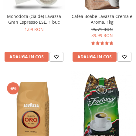
Monodoza (cialde) Lavazza
Cafea Boabe Lavazza Crema e
Gran Espresso ESE, 1 buc
Aroma, 1kg
1,09 RON
95,71 RON
89,99 RON
ADAUGA IN COS
ADAUGA IN COS
-6%