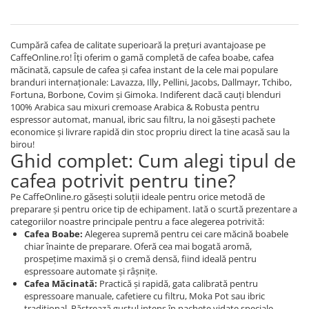
Cumpără cafea de calitate superioară la prețuri avantajoase pe
CaffeOnline.ro! Îți oferim o gamă completă de cafea boabe, cafea
măcinată, capsule de cafea și cafea instant de la cele mai populare
branduri internaționale: Lavazza, Illy, Pellini, Jacobs, Dallmayr, Tchibo,
Fortuna, Borbone, Covim și Gimoka. Indiferent dacă cauți blenduri
100% Arabica sau mixuri cremoase Arabica & Robusta pentru
espressor automat, manual, ibric sau filtru, la noi găsești pachete
economice și livrare rapidă din stoc propriu direct la tine acasă sau la
birou!
Ghid complet: Cum alegi tipul de
cafea potrivit pentru tine?
Pe CaffeOnline.ro găsești soluții ideale pentru orice metodă de
preparare și pentru orice tip de echipament. Iată o scurtă prezentare a
categoriilor noastre principale pentru a face alegerea potrivită:
Cafea Boabe:
Alegerea supremă pentru cei care măcină boabele
chiar înainte de preparare. Oferă cea mai bogată aromă,
prospețime maximă și o cremă densă, fiind ideală pentru
espressoare automate și râșnițe.
Cafea Măcinată:
Practică și rapidă, gata calibrată pentru
espressoare manuale, cafetiere cu filtru, Moka Pot sau ibric
tradițional. Păstrează gustul intens în pachete vidate speciale.