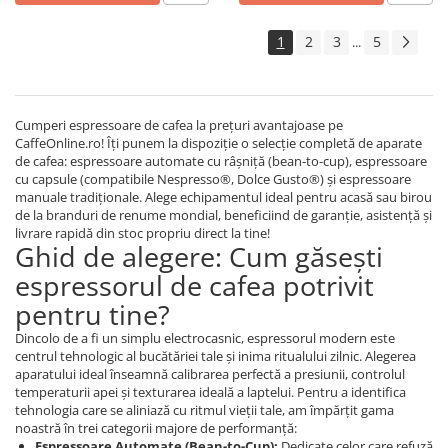
1
2
3
5
...
Cumperi espressoare de cafea la prețuri avantajoase pe
CaffeOnline.ro! Îți punem la dispoziție o selecție completă de aparate
de cafea: espressoare automate cu râșniță (bean-to-cup), espressoare
cu capsule (compatibile Nespresso®, Dolce Gusto®) și espressoare
manuale tradiționale. Alege echipamentul ideal pentru acasă sau birou
de la branduri de renume mondial, beneficiind de garanție, asistență și
livrare rapidă din stoc propriu direct la tine!
Ghid de alegere: Cum găsești
espressorul de cafea potrivit
pentru tine?
Dincolo de a fi un simplu electrocasnic, espressorul modern este
centrul tehnologic al bucătăriei tale și inima ritualului zilnic. Alegerea
aparatului ideal înseamnă calibrarea perfectă a presiunii, controlul
temperaturii apei și texturarea ideală a laptelui. Pentru a identifica
tehnologia care se aliniază cu ritmul vieții tale, am împărțit gama
noastră în trei categorii majore de performanță:
Espressoare Automate (Bean-to-Cup):
Dedicate celor care refuză