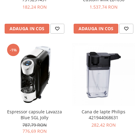
182,24 RON
1.537,74 RON
ADAUGA IN COS
ADAUGA IN COS
-1%
Espressor capsule Lavazza
Cana de lapte Philips
Blue SGL Jolly
421944068631
787,79 RON
282,42 RON
776,69 RON