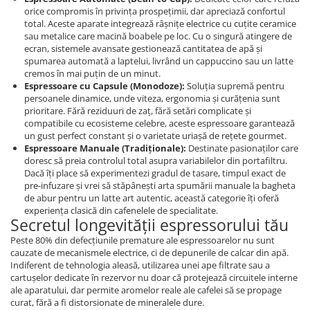
orice compromis în privința prospețimii, dar apreciază confortul
total. Aceste aparate integrează râșnițe electrice cu cuțite ceramice
sau metalice care macină boabele pe loc. Cu o singură atingere de
ecran, sistemele avansate gestionează cantitatea de apă și
spumarea automată a laptelui, livrând un cappuccino sau un latte
cremos în mai puțin de un minut.
Espressoare cu Capsule (Monodoze):
Soluția supremă pentru
persoanele dinamice, unde viteza, ergonomia și curățenia sunt
prioritare. Fără reziduuri de zaț, fără setări complicate și
compatibile cu ecosisteme celebre, aceste espressoare garantează
un gust perfect constant și o varietate uriașă de rețete gourmet.
Espressoare Manuale (Tradiționale):
Destinate pasionaților care
doresc să preia controlul total asupra variabilelor din portafiltru.
Dacă îți place să experimentezi gradul de tasare, timpul exact de
pre-infuzare și vrei să stăpânești arta spumării manuale la bagheta
de abur pentru un latte art autentic, această categorie îți oferă
experiența clasică din cafenelele de specialitate.
Secretul longevității espressorului tău
Peste 80% din defecțiunile premature ale espressoarelor nu sunt
cauzate de mecanismele electrice, ci de depunerile de calcar din apă.
Indiferent de tehnologia aleasă, utilizarea unei ape filtrate sau a
cartușelor dedicate în rezervor nu doar că protejează circuitele interne
ale aparatului, dar permite aromelor reale ale cafelei să se propage
curat, fără a fi distorsionate de mineralele dure.