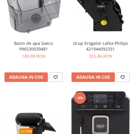
Bazin de apa Saeco
Grup Erogator cafea Philips
996530039481
421944092331
189,99 RON
355,86 RON
ADAUGA IN COS
ADAUGA IN COS
-9%