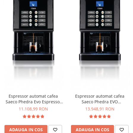
Espressor automat cafea
Espressor automat cafea
Saeco Phedra Evo Espresso,
Saeco Phedra EVO
Clasa A+, 1650W, Conectare
Cappuccino
11.108,99 RON
13.948,91 RON
rețea
ADAUGA IN COS
ADAUGA IN COS