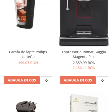
Carafa de lapte Philips
Espressor automat Gaggia
LatteGo
Magenta Plus
199,03 RON
2.359,99 RON
2.136,11 RON
ADAUGA IN COS
ADAUGA IN COS