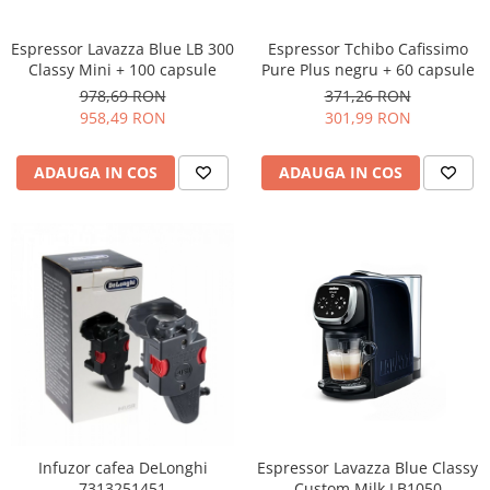
Espressor Lavazza Blue LB 300
Espressor Tchibo Cafissimo
Classy Mini + 100 capsule
Pure Plus negru + 60 capsule
978,69 RON
371,26 RON
958,49 RON
301,99 RON
ADAUGA IN COS
ADAUGA IN COS
Infuzor cafea DeLonghi
Espressor Lavazza Blue Classy
7313251451
Custom Milk LB1050