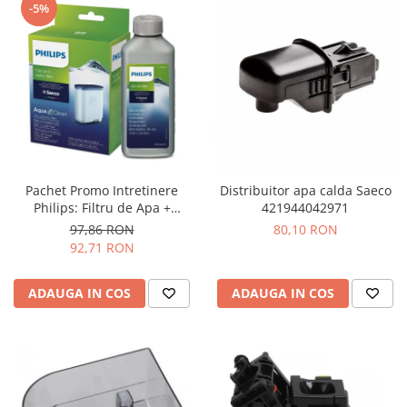
-5%
Pachet Promo Intretinere
Distribuitor apa calda Saeco
Philips: Filtru de Apa +
421944042971
Decalcifiant 250ml
97,86 RON
80,10 RON
92,71 RON
ADAUGA IN COS
ADAUGA IN COS