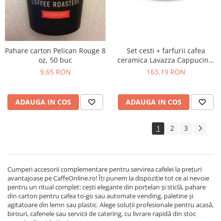
Set cesti + farfurii cafea
Pahare carton Pelican Rouge 8
ceramica Lavazza Cappucino,
oz, 50 buc
6 buc
163,19 RON
9,65 RON
ADAUGA IN COS
ADAUGA IN COS
1
2
3
Cumperi accesorii complementare pentru servirea cafelei la prețuri
avantajoase pe CaffeOnline.ro! Îți punem la dispoziție tot ce ai nevoie
pentru un ritual complet: cești elegante din porțelan și sticlă, pahare
din carton pentru cafea to-go sau automate vending, paletine și
agitatoare din lemn sau plastic. Alege soluții profesionale pentru acasă,
birouri, cafenele sau servicii de catering, cu livrare rapidă din stoc