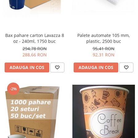
Palete automate 105 mm,
Bax pahare carton Lavazza 8
plastic, 2500 buc
oz - 240ml, 1750 buc
95,41 RON
294,78 RON
92,31 RON
288,66 RON
ADAUGA IN COS
ADAUGA IN COS
-2%