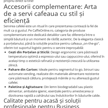
propriu direct la tine!
Accesorii complementare: Arta
de a servi cafeaua cu stil și
eficiență
Servirea cafelei este un ritual în care prezentarea contează la fel de
mult ca și gustul. Pe CaffeOnline.ro, categoria de produse
complementare este dedicată detaliilor care fac diferența între o
simplă băutură și un moment de răsfăț autentic. De la eleganța clasică
a porțelanului, până la soluțiile practice pentru cafeaua „on-the-go”,
oferim tot suportul logistic pentru o servire ireproșabilă:
Cești din Porțelan și Sticlă:
Design ergonomic care păstrează
temperatura optimă a espresso-ului sau cappuccino-ului, oferind în
același timp o estetică rafinată și rezistență crescută la utilizarea
zilnică.
Pahare din Carton:
Ideale pentru segmentul to-go, birouri sau
automate vending, realizate din materiale alimentare rezistente
care păstrează căldura, protejează mâinile și nu alterează gustul
cafelei.
Paletine și Agitatoare:
Din lemn biodegradabil sau plastic
alimentar, ambalate igienic, esențiale pentru amestecarea și
dizolvarea rapidă a zahărului sau îndulcitorilor în băuturile calde.
Calitate pentru acasă și soluții
profesionale pentru Business