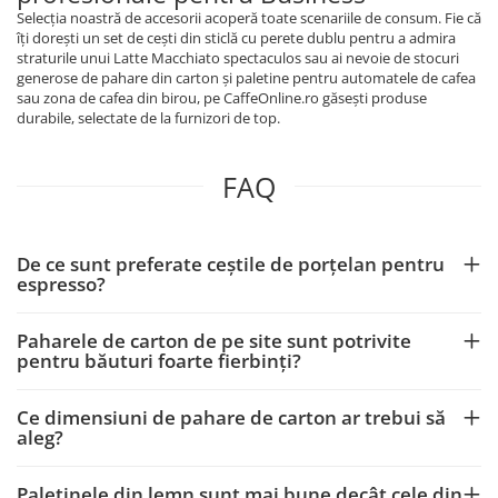
Selecția noastră de accesorii acoperă toate scenariile de consum. Fie că
îți dorești un set de cești din sticlă cu perete dublu pentru a admira
straturile unui Latte Macchiato spectaculos sau ai nevoie de stocuri
generose de pahare din carton și paletine pentru automatele de cafea
sau zona de cafea din birou, pe CaffeOnline.ro găsești produse
durabile, selectate de la furnizori de top.
FAQ
De ce sunt preferate ceștile de porțelan pentru
espresso?
Paharele de carton de pe site sunt potrivite
pentru băuturi foarte fierbinți?
Ce dimensiuni de pahare de carton ar trebui să
aleg?
Paletinele din lemn sunt mai bune decât cele din