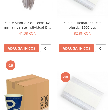
Palete Manuale de Lemn 140
Palete automate 90 mm,
mm ambalate individual Bio,
plastic, 2500 buc
1000 buc
41,38 RON
82,86 RON
ADAUGA IN COS
ADAUGA IN COS
-2%
-3%