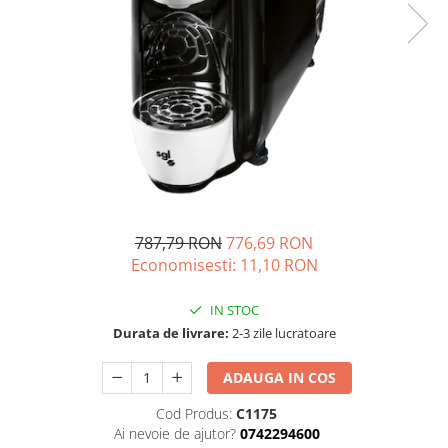
787,79 RON
776,69 RON
Economisesti:
11,10
RON
IN STOC
Durata de livrare:
2-3 zile lucratoare
ADAUGA IN COS
Cod Produs:
C1175
Ai nevoie de ajutor?
0742294600