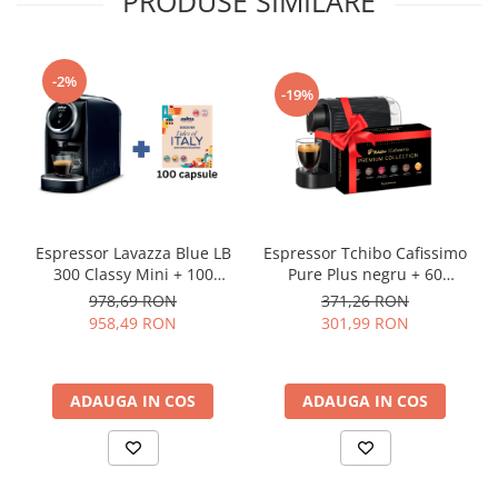
PRODUSE SIMILARE
-2%
-19%
Espressor Lavazza Blue LB
Espressor Tchibo Cafissimo
300 Classy Mini + 100
Pure Plus negru + 60
capsule
capsule
978,69 RON
371,26 RON
958,49 RON
301,99 RON
ADAUGA IN COS
ADAUGA IN COS