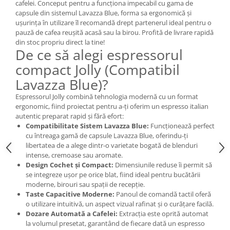
cafelei. Conceput pentru a funcționa impecabil cu gama de
capsule din sistemul Lavazza Blue, forma sa ergonomică și
ușurința în utilizare îl recomandă drept partenerul ideal pentru o
pauză de cafea reușită acasă sau la birou. Profită de livrare rapidă
din stoc propriu direct la tine!
De ce să alegi espressorul
compact Jolly (Compatibil
Lavazza Blue)?
Espressorul Jolly combină tehnologia modernă cu un format
ergonomic, fiind proiectat pentru a-ți oferim un espresso italian
autentic preparat rapid și fără efort:
Compatibilitate Sistem Lavazza Blue:
Funcționează perfect
cu întreaga gamă de capsule Lavazza Blue, oferindu-ți
libertatea de a alege dintr-o varietate bogată de blenduri
intense, cremoase sau aromate.
Design Cochet și Compact:
Dimensiunile reduse îi permit să
se integreze ușor pe orice blat, fiind ideal pentru bucătării
moderne, birouri sau spații de recepție.
Taste Capacitive Moderne:
Panoul de comandă tactil oferă
o utilizare intuitivă, un aspect vizual rafinat și o curățare facilă.
Dozare Automată a Cafelei:
Extracția este oprită automat
la volumul presetat, garantând de fiecare dată un espresso