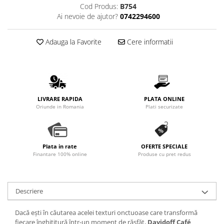
Cod Produs:
B754
Ai nevoie de ajutor?
0742294600
Adauga la Favorite
Cere informatii
LIVRARE RAPIDA
PLATA ONLINE
Oriunde in Romania
Plati securizate
Plata in rate
OFERTE SPECIALE
Finantare 100% online
Produse cu pret redus
Descriere
Dacă ești în căutarea acelei texturi onctuoase care transformă
fiecare înghițitură într-un moment de răsfăț,
Davidoff Café