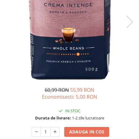
60,99 RON
55,99 RON
Economisesti:
5,00
RON
IN STOC
Durata de livrare:
1-2 zile lucratoare
ADAUGA IN COS