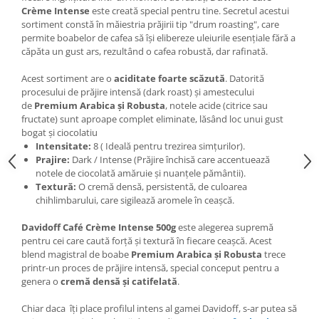
Crème Intense
este creată special pentru tine. Secretul acestui
sortiment constă în măiestria prăjirii tip "drum roasting", care
permite boabelor de cafea să își elibereze uleiurile esențiale fără a
căpăta un gust ars, rezultând o cafea robustă, dar rafinată.
Acest sortiment are o
aciditate foarte scăzută
. Datorită
procesului de prăjire intensă (dark roast) și amestecului
de
Premium Arabica și Robusta
, notele acide (citrice sau
fructate) sunt aproape complet eliminate, lăsând loc unui gust
bogat și ciocolatiu
Intensitate:
8 ( Ideală pentru trezirea simțurilor).
Prajire:
Dark / Intense (Prăjire închisă care accentuează
notele de ciocolată amăruie și nuanțele pământii).
Textură:
O cremă densă, persistentă, de culoarea
chihlimbarului, care sigilează aromele în ceașcă.
Davidoff Café Crème Intense 500g
este alegerea supremă
pentru cei care caută forță și textură în fiecare ceașcă. Acest
blend magistral de boabe
Premium Arabica și Robusta
trece
printr-un proces de prăjire intensă, special conceput pentru a
genera o
cremă densă și catifelată
.
Chiar daca îți place profilul intens al gamei Davidoff, s-ar putea să