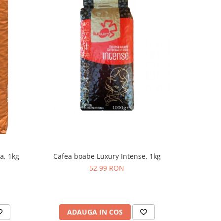
Cafea boabe Luxury Intense, 1kg
Cafea boab
a, 1kg
52,99 RON
ADAUGA IN COS
AD