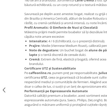
160 de ani a brandului. Sortimentul
Caffe Crema
a fost sp
Promotii
băutură echilibrată, cu un corp rotund și o textură mătăso
Stabilizatoare tensiune
Savurează pe deplin acest amestec bogat, realizat cu grijă
Piese schimb espressoare
din Brazilia și America Centrală, alături de boabe Robusta 
Accesorii si intretinere
răsfăț, cu cremă catifelată și aromă intensă, cu note încân
Profil Aromatic: O Simfonie de Nuci și Ciocolată
Curatare
Măiestria prăjirii medii permite boabelor să își dezvăluie în
Filtre
căpăta note amare excesive:
Intensitate:
4 / 6 (Echilibrată, cu o prezență distinsă).
Portafiltre
Prajire:
Medie (Viennese Medium Roast), calibrată pent
Site
Note de degustare:
Un buchet bogat de
alune de p
lapte
și o tentă discretă de cereale dulci.
Tamper
Cremă:
Extrem de fină, elastică și bogată, oferind acea
brandului.
Altele
Certificare UTZ și Sustenabilitate
Pe
caffeonline.ro
, punem preț pe responsabilitate.
Juliu
certificarea
UTZ
, ceea ce garantează că boabele sunt culti
respectând mediul și comunitățile de fermieri. Alegând ace
doar o cafea de lux, ci susții și un lanț de aprovizionare eti
Performanță pe Espressoarele Automate
Datorită calității premium a boabelor, acest sortiment est
espressoarele automate (Jura, Saeco, Philips, DeLonghi). B
asigurând o măcinare uniformă și protejând cuțitele râșnițe