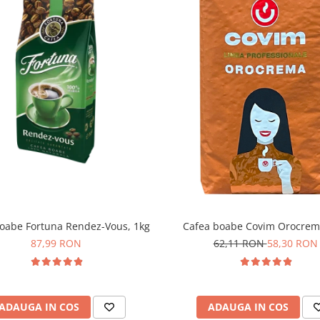
oabe Fortuna Rendez-Vous, 1kg
Cafea boabe Covim Orocrem
87,99 RON
62,11 RON
58,30 RON
ADAUGA IN COS
ADAUGA IN COS