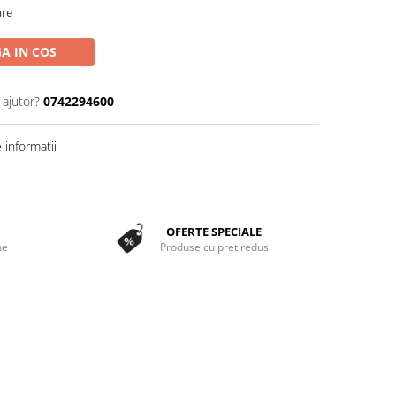
are
A IN COS
 ajutor?
0742294600
informatii
OFERTE SPECIALE
ne
Produse cu pret redus