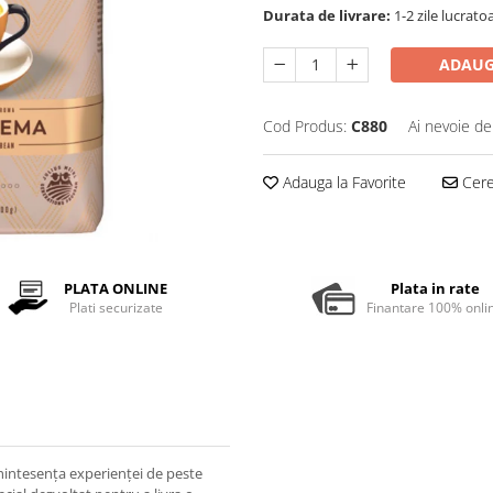
Durata de livrare:
1-2 zile lucrato
ADAUG
Cod Produs:
C880
Ai nevoie de
Adauga la Favorite
Cere 
PLATA ONLINE
Plata in rate
Plati securizate
Finantare 100% onli
chintesența experienței de peste