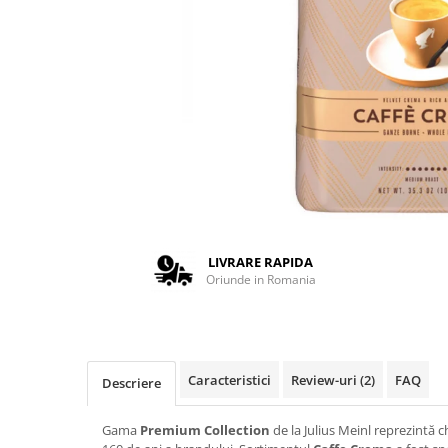
Complementare
Capace
Cesti si farfurii
Diverse
Lattiere
Pahare de cafea
Palete cafea
Consumabile
Cappucino instant
LIVRARE RAPIDA
Ciocolata calda
Oriunde in Romania
Lapte instant
Pliculete Zahar si Miere
Siropuri
Caracteristici
Review-uri
(2)
FAQ
Descriere
Topping
Gama
Premium Collection
de la Julius Meinl reprezintă 
Aparate SH