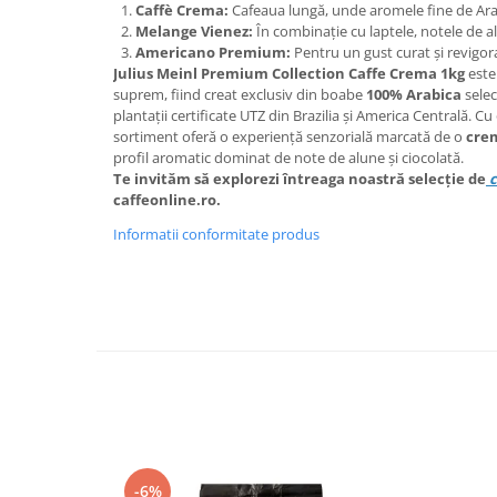
Caffè Crema:
Cafeaua lungă, unde aromele fine de Arab
Melange Vienez:
În combinație cu laptele, notele de a
Americano Premium:
Pentru un gust curat și revigor
Julius Meinl Premium Collection Caffe Crema 1kg
este
suprem, fiind creat exclusiv din boabe
100% Arabica
selec
plantații certificate UTZ din Brazilia și America Centrală. Cu
sortiment oferă o experiență senzorială marcată de o
crem
profil aromatic dominat de note de alune și ciocolată.
Te invităm să explorezi întreaga noastră selecție de
c
caffeonline.ro.
Informatii conformitate produs
-6%