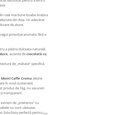
ecial dezvoltat pentru a livra o
asă.
 din cele mai bune boabe Arabica
selectate din Asia. Un adevărat
tătoare de alune.
tregul potențial aromatic fără a
ru a păstra dulceața naturală.
ădure
, accente de
ciocolată cu
 textură de „mătase” specifică
s Meinl Caffe Crema
deține
vate în mod sustenabil,
st produs de 1kg, nu savurezi
c și transparent.
e extrem de „prietenos” cu
oabele nu sunt uleioase,
i. Este baza perfectă pentru: