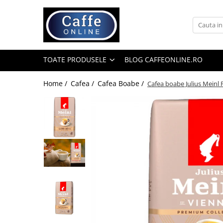
Toate Produsele
Cafea
TOATE PRODUSELE
BLOG CAFFEONLINE.RO
Cafea Boabe
Capsule Cafea
Home /
Cafea /
Cafea Boabe /
Cafea boabe Julius Meinl
Cafea Macinata
Cafea Instant
Ceai
Espressoare
Aparate Automate
Aparate capsule
Aparate clasice
Accesorii
Rasnite