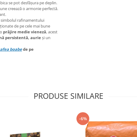
ica se pot desfășura pe deplin.
lune creează o armonie perfectă.
ant.
 simbolul rafinamentului
ționate de pe cele mai bune
 o
prăjire medie vieneză
, acest
ă persistentă, aurie
și un
afea boabe
de pe
PRODUSE SIMILARE
-6%