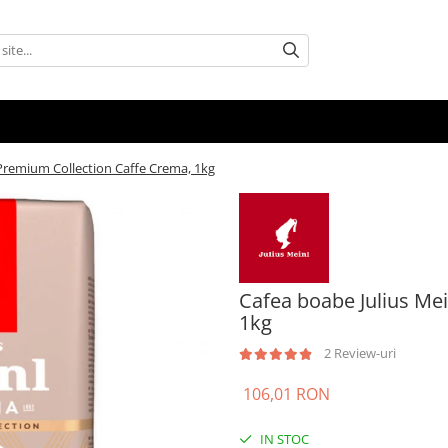
 Premium Collection Caffe Crema, 1kg
Cafea boabe Julius Me
1kg
2 Review-uri
106,01 RON
IN STOC