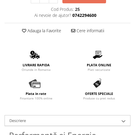
Promotii
Cod Produs:
25
Stabilizatoare tensiune
Ai nevoie de ajutor?
0742294600
Piese schimb espressoare
Accesorii si intretinere
Adauga la Favorite
Cere informatii
Curatare
Filtre
Portafiltre
Site
LIVRARE RAPIDA
PLATA ONLINE
Oriunde in Romania
Plati securizate
Tamper
Altele
Plata in rate
OFERTE SPECIALE
Finantare 100% online
Produse cu pret redus
Descriere