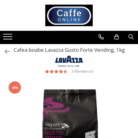
Toate Produsele
Cafea
Cafea Boabe
Cafea boabe Lavazza Gusto Forte Vending, 1kg
Capsule Cafea
Cafea Macinata
Cafea Instant
3 Review-uri
Ceai
Espressoare
-6%
Aparate Automate
Aparate capsule
Aparate clasice
Accesorii
Rasnite