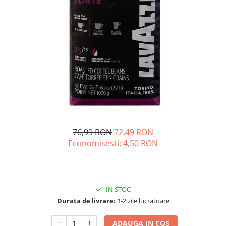
Complementare
Capace
Cesti si farfurii
Diverse
Lattiere
Pahare de cafea
Palete cafea
Consumabile
Cappucino instant
76,99 RON
72,49 RON
Ciocolata calda
Economisesti:
4,50
RON
Lapte instant
Pliculete Zahar si Miere
Siropuri
IN STOC
Durata de livrare:
1-2 zile lucratoare
Topping
Aparate SH
ADAUGA IN COS