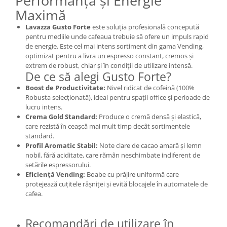
Performanță și Energie
Maximă
Lavazza Gusto Forte
este soluția profesională concepută
pentru mediile unde cafeaua trebuie să ofere un impuls rapid
de energie. Este cel mai intens sortiment din gama Vending,
optimizat pentru a livra un espresso constant, cremos și
extrem de robust, chiar și în condiții de utilizare intensă.
De ce să alegi Gusto Forte?
Boost de Productivitate:
Nivel ridicat de cofeină (100%
Robusta selecționată), ideal pentru spații office și perioade de
lucru intens.
Crema Gold Standard:
Produce o cremă densă și elastică,
care rezistă în ceașcă mai mult timp decât sortimentele
standard.
Profil Aromatic Stabil:
Note clare de cacao amară și lemn
nobil, fără aciditate, care rămân neschimbate indiferent de
setările espressorului.
Eficiență Vending:
Boabe cu prăjire uniformă care
protejează cuțitele râșniței și evită blocajele în automatele de
cafea.
Recomandări de utilizare în