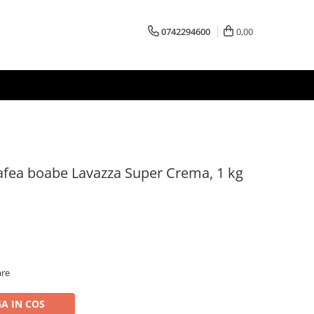
0742294600
0,00
ea boabe Lavazza Super Crema, 1 kg
are
A IN COS