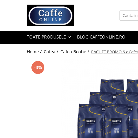
Toate Produsele
Cafea
TOATE PRODUSELE
BLOG CAFFEONLINE.RO
Cafea Boabe
Capsule Cafea
Home /
Cafea /
Cafea Boabe /
PACHET PROMO 6 x Cafea 
Cafea Macinata
-3%
Cafea Instant
Ceai
Espressoare
Aparate Automate
Aparate capsule
Aparate clasice
Accesorii
Rasnite