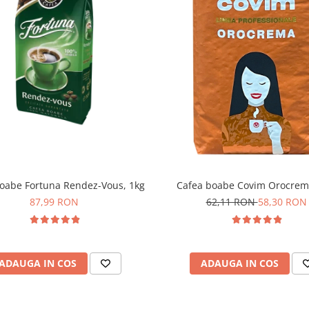
oabe Fortuna Rendez-Vous, 1kg
Cafea boabe Covim Orocrem
87,99 RON
62,11 RON
58,30 RON
ADAUGA IN COS
ADAUGA IN COS