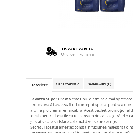
Complementare
Capace
Cesti si farfurii
Diverse
Lattiere
Pahare de cafea
LIVRARE RAPIDA
Oriunde in Romania
Palete cafea
Consumabile
Cappucino instant
Ciocolata calda
Caracteristici
Review-uri
(0)
Descriere
Lapte instant
Lavazza Super Crema
este unul dintre cele mai apreciate 
Pliculete Zahar si Miere
profesională Lavazza, fiind conceput special pentru a oferi 
aromă și o cremă remarcabilă. Acest pachet promoțional 
Siropuri
ideală pentru locațiile cu un consum ridicat, asigurând o ca
Topping
gustativ care satisface cele mai diverse preferințe.
Secretul acestui amestec constă în fuziunea măiestrită di
Aparate SH
Robusta
, supuse unei prăjiri medii. Rezultatul este o cafea