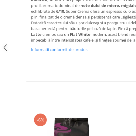
Promotii
profil aromatic dominat de
note dulci de miere, migdale
echilibrată de
6/10
, Super Crema oferă un espresso cu o aci
Stabilizatoare tensiune
plin, finalizat de o cremă densă și persistentă care „sigilea
Piese schimb espressoare
Datorită caracterului său ușor dulceag și a postgustului del
Accesorii si intretinere
baza perfectă pentru băuturile pe bază de lapte. Fie că pr
Latte
cremos sau un
Flat White
modern, acest blend reuș
Curatare
impecabilă între intensitatea cafelei și finețea spumei de la
Filtre
Informatii conformitate produs
Portafiltre
Site
Tamper
Altele
-6%