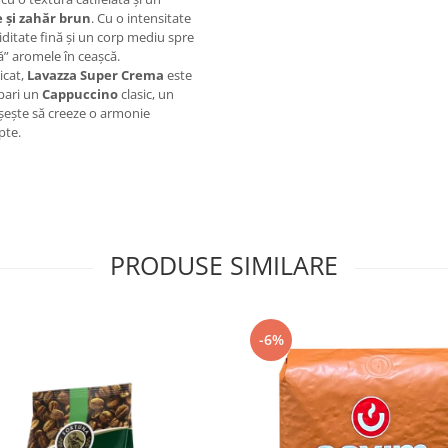
 și zahăr brun
. Cu o intensitate
ditate fină și un corp mediu spre
ză” aromele în ceașcă.
icat,
Lavazza Super Crema
este
epari un
Cappuccino
clasic, un
ește să creeze o armonie
pte.
PRODUSE SIMILARE
-6%