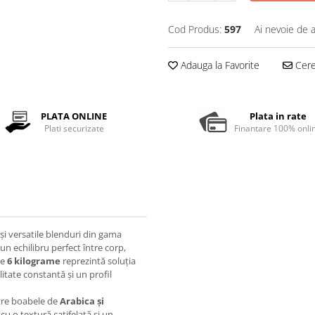
Cod Produs:
597
Ai nevoie de a
Adauga la Favorite
Cere 
PLATA ONLINE
Plata in rate
Plati securizate
Finantare 100% onli
și versatile blenduri din gama
un echilibru perfect între corp,
de
6 kilograme
reprezintă soluția
litate constantă și un profil
ntre boabele de
Arabica și
 cu o textură catifelată și un