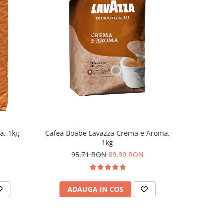
-6%
Cafea Boabe Lavazza Crema e Aroma,
Cafea boa
a, 1kg
1kg
11
95,71 RON
89,99 RON
ADAUGA IN COS
AD