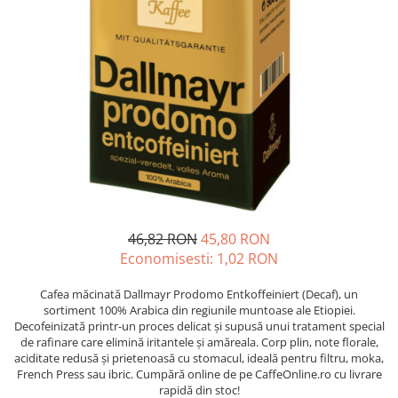
Complementare
Capace
Cesti si farfurii
Diverse
Lattiere
Pahare de cafea
Palete cafea
Consumabile
Cappucino instant
46,82 RON
45,80 RON
Ciocolata calda
Economisesti:
1,02
RON
Lapte instant
Cafea măcinată Dallmayr Prodomo Entkoffeiniert (Decaf), un
Pliculete Zahar si Miere
sortiment 100% Arabica din regiunile muntoase ale Etiopiei.
Decofeinizată printr-un proces delicat și supusă unui tratament special
Siropuri
de rafinare care elimină iritantele și amăreala. Corp plin, note florale,
aciditate redusă și prietenoasă cu stomacul, ideală pentru filtru, moka,
Topping
French Press sau ibric. Cumpără online de pe CaffeOnline.ro cu livrare
Aparate SH
rapidă din stoc!