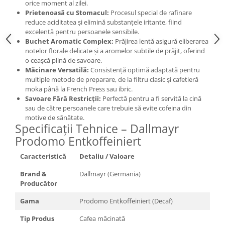
orice moment al zilei.
Prietenoasă cu Stomacul:
Procesul special de rafinare
reduce aciditatea și elimină substanțele iritante, fiind
excelentă pentru persoanele sensibile.
Buchet Aromatic Complex:
Prăjirea lentă asigură eliberarea
notelor florale delicate și a aromelor subtile de prăjit, oferind
o ceașcă plină de savoare.
Măcinare Versatilă:
Consistență optimă adaptată pentru
multiple metode de preparare, de la filtru clasic și cafetieră
moka până la French Press sau ibric.
Savoare Fără Restricții:
Perfectă pentru a fi servită la cină
sau de către persoanele care trebuie să evite cofeina din
motive de sănătate.
Specificații Tehnice – Dallmayr
Prodomo Entkoffeiniert
Caracteristică
Detaliu / Valoare
Brand &
Dallmayr (Germania)
Producător
Gama
Prodomo Entkoffeiniert (Decaf)
Tip Produs
Cafea măcinată