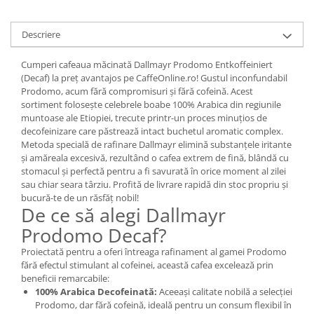
Descriere
Cumperi cafeaua măcinată Dallmayr Prodomo Entkoffeiniert
(Decaf) la preț avantajos pe CaffeOnline.ro! Gustul inconfundabil
Prodomo, acum fără compromisuri și fără cofeină. Acest
sortiment folosește celebrele boabe 100% Arabica din regiunile
muntoase ale Etiopiei, trecute printr-un proces minuțios de
decofeinizare care păstrează intact buchetul aromatic complex.
Metoda specială de rafinare Dallmayr elimină substanțele iritante
și amăreala excesivă, rezultând o cafea extrem de fină, blândă cu
stomacul și perfectă pentru a fi savurată în orice moment al zilei
sau chiar seara târziu. Profită de livrare rapidă din stoc propriu și
bucură-te de un răsfăț nobil!
De ce să alegi Dallmayr
Prodomo Decaf?
Proiectată pentru a oferi întreaga rafinament al gamei Prodomo
fără efectul stimulant al cofeinei, această cafea excelează prin
beneficii remarcabile:
100% Arabica Decofeinată:
Aceeași calitate nobilă a selecției
Prodomo, dar fără cofeină, ideală pentru un consum flexibil în