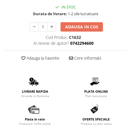
Promotii
IN STOC
Stabilizatoare tensiune
Durata de livrare:
1-2 zile lucratoare
Piese schimb espressoare
ADAUGA IN COS
Accesorii si intretinere
Curatare
Cod Produs:
C1632
Ai nevoie de ajutor?
0742294600
Filtre
Portafiltre
Adauga la Favorite
Cere informatii
Site
Tamper
Altele
LIVRARE RAPIDA
PLATA ONLINE
Oriunde in Romania
Plati securizate
Plata in rate
OFERTE SPECIALE
Finantare 100% online
Produse cu pret redus