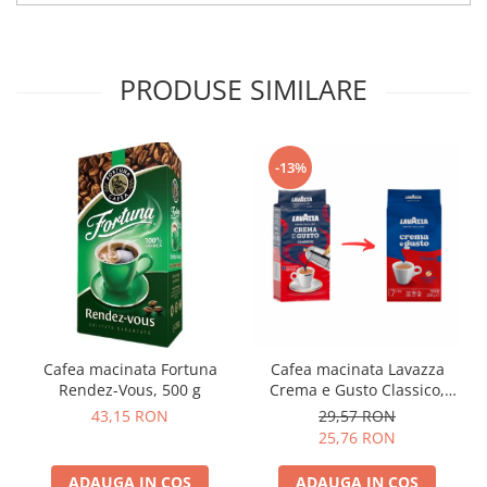
PRODUSE SIMILARE
-13%
Cafea macinata Fortuna
Cafea macinata Lavazza
Rendez-Vous, 500 g
Crema e Gusto Classico,
250g
43,15 RON
29,57 RON
25,76 RON
ADAUGA IN COS
ADAUGA IN COS