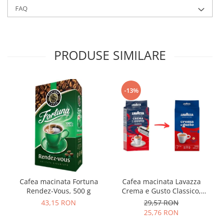
FAQ
PRODUSE SIMILARE
-13%
Cafea macinata Fortuna
Cafea macinata Lavazza
Rendez-Vous, 500 g
Crema e Gusto Classico,
250g
43,15 RON
29,57 RON
25,76 RON