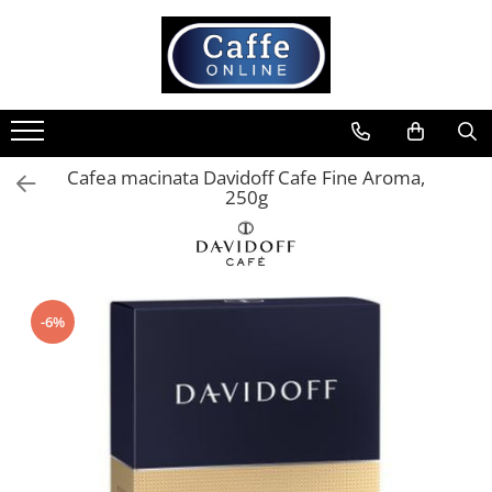
Toate Produsele
Cafea
Cafea Boabe
Cafea macinata Davidoff Cafe Fine Aroma,
Capsule Cafea
250g
Cafea Macinata
Cafea Instant
Ceai
Espressoare
-6%
Aparate Automate
Aparate capsule
Aparate clasice
Accesorii
Rasnite