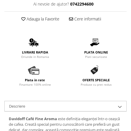
Ai nevoie de ajutor?
0742294600
Promotii
Stabilizatoare tensiune
Adauga la Favorite
Cere informatii
Piese schimb espressoare
Accesorii si intretinere
Curatare
Filtre
Portafiltre
LIVRARE RAPIDA
PLATA ONLINE
Oriunde in Romania
Plati securizate
Site
Tamper
Altele
Plata in rate
OFERTE SPECIALE
Finantare 100% online
Produse cu pret redus
Descriere
Davidoff Café Fine Aroma
este definiția eleganței într-o ceașcă
de cafea. Creată special pentru cunoscătorii care preferă un gust
delicat, dar complex, această compoziție premium este realizată