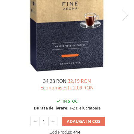
Complementare
Capace
Cesti si farfurii
Diverse
Lattiere
Pahare de cafea
Palete cafea
Consumabile
Cappucino instant
34,28 RON
32,19 RON
Ciocolata calda
Economisesti:
2,09
RON
Lapte instant
IN STOC
Pliculete Zahar si Miere
Durata de livrare:
1-2 zile lucratoare
Siropuri
Topping
ADAUGA IN COS
Aparate SH
Cod Produs:
414