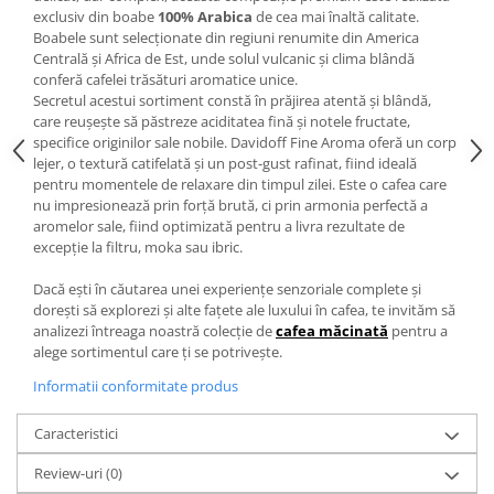
exclusiv din boabe
100% Arabica
de cea mai înaltă calitate.
Boabele sunt selecționate din regiuni renumite din America
Centrală și Africa de Est, unde solul vulcanic și clima blândă
conferă cafelei trăsături aromatice unice.
Secretul acestui sortiment constă în prăjirea atentă și blândă,
care reușește să păstreze aciditatea fină și notele fructate,
specifice originilor sale nobile. Davidoff Fine Aroma oferă un corp
lejer, o textură catifelată și un post-gust rafinat, fiind ideală
pentru momentele de relaxare din timpul zilei. Este o cafea care
nu impresionează prin forță brută, ci prin armonia perfectă a
aromelor sale, fiind optimizată pentru a livra rezultate de
excepție la filtru, moka sau ibric.
Dacă ești în căutarea unei experiențe senzoriale complete și
dorești să explorezi și alte fațete ale luxului în cafea, te invităm să
analizezi întreaga noastră colecție de
cafea măcinată
pentru a
alege sortimentul care ți se potrivește.
Informatii conformitate produs
Caracteristici
Review-uri
(0)