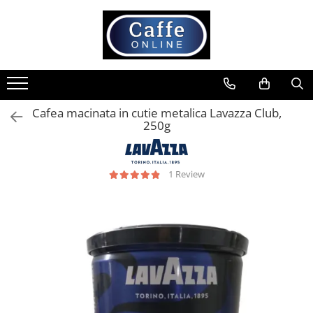
Toate Produsele
Cafea
Cafea Boabe
Cafea macinata in cutie metalica Lavazza Club,
Capsule Cafea
250g
Cafea Macinata
Cafea Instant
1 Review
Ceai
Espressoare
Aparate Automate
Aparate capsule
Aparate clasice
Accesorii
Rasnite