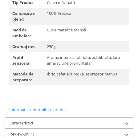
Tip Produs
Cafea măcinată
Compoziție
100% Arabica
blend
Mod de
Cutie metalică etanșă
ambalare
Gramaj net
250 g
Profil
Aromă intensă, rafinată, echilibrată, fără
senzorial
amărăciune pronunțată
Metode de
Ibric, cafetieră Moka, espressor manual
preparare
Informatii conformitate produs
Caracteristici
Review-uri
(1)