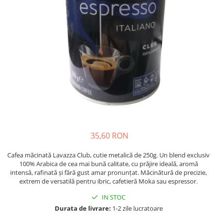
Complementare
Capace
Cesti si farfurii
Diverse
Lattiere
Pahare de cafea
Palete cafea
Consumabile
Cappucino instant
35,60 RON
Ciocolata calda
Lapte instant
Cafea măcinată Lavazza Club, cutie metalică de 250g. Un blend exclusiv
100% Arabica de cea mai bună calitate, cu prăjire ideală, aromă
Pliculete Zahar si Miere
intensă, rafinată și fără gust amar pronunțat. Măcinătură de precizie,
Siropuri
extrem de versatilă pentru ibric, cafetieră Moka sau espressor.
Topping
IN STOC
Durata de livrare:
1-2 zile lucratoare
Aparate SH