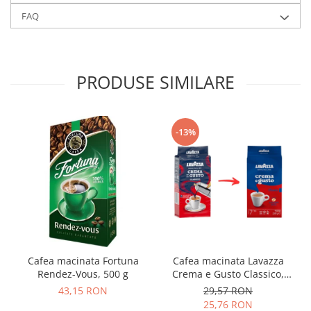
FAQ
PRODUSE SIMILARE
-13%
Cafea macinata Fortuna
Cafea macinata Lavazza
Rendez-Vous, 500 g
Crema e Gusto Classico,
250g
43,15 RON
29,57 RON
25,76 RON