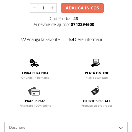
Promotii
ADAUGA IN COS
Stabilizatoare tensiune
Cod Produs:
43
Piese schimb espressoare
Ai nevoie de ajutor?
0742294600
Accesorii si intretinere
Curatare
Adauga la Favorite
Cere informatii
Filtre
Portafiltre
Site
Tamper
LIVRARE RAPIDA
PLATA ONLINE
Oriunde in Romania
Plati securizate
Altele
Plata in rate
OFERTE SPECIALE
Finantare 100% online
Produse cu pret redus
Descriere