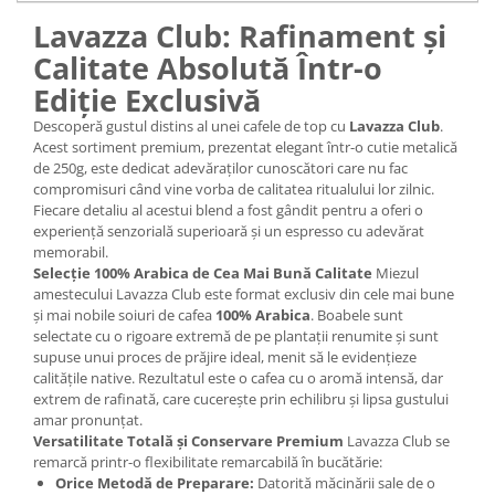
Lavazza Club: Rafinament și
Calitate Absolută Într-o
Ediție Exclusivă
Descoperă gustul distins al unei cafele de top cu
Lavazza Club
.
Acest sortiment premium, prezentat elegant într-o cutie metalică
de 250g, este dedicat adevăraților cunoscători care nu fac
compromisuri când vine vorba de calitatea ritualului lor zilnic.
Fiecare detaliu al acestui blend a fost gândit pentru a oferi o
experiență senzorială superioară și un espresso cu adevărat
memorabil.
Selecție 100% Arabica de Cea Mai Bună Calitate
Miezul
amestecului Lavazza Club este format exclusiv din cele mai bune
și mai nobile soiuri de cafea
100% Arabica
. Boabele sunt
selectate cu o rigoare extremă de pe plantații renumite și sunt
supuse unui proces de prăjire ideal, menit să le evidențieze
calitățile native. Rezultatul este o cafea cu o aromă intensă, dar
extrem de rafinată, care cucerește prin echilibru și lipsa gustului
amar pronunțat.
Versatilitate Totală și Conservare Premium
Lavazza Club se
remarcă printr-o flexibilitate remarcabilă în bucătărie:
Orice Metodă de Preparare:
Datorită măcinării sale de o