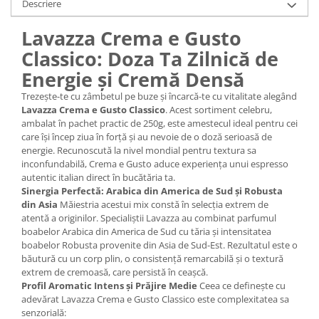
Descriere
Lavazza Crema e Gusto
Classico: Doza Ta Zilnică de
Energie și Cremă Densă
Trezește-te cu zâmbetul pe buze și încarcă-te cu vitalitate alegând
Lavazza Crema e Gusto Classico
. Acest sortiment celebru,
ambalat în pachet practic de 250g, este amestecul ideal pentru cei
care își încep ziua în forță și au nevoie de o doză serioasă de
energie. Recunoscută la nivel mondial pentru textura sa
inconfundabilă, Crema e Gusto aduce experiența unui espresso
autentic italian direct în bucătăria ta.
Sinergia Perfectă: Arabica din America de Sud și Robusta
din Asia
Măiestria acestui mix constă în selecția extrem de
atentă a originilor. Specialiștii Lavazza au combinat parfumul
boabelor Arabica din America de Sud cu tăria și intensitatea
boabelor Robusta provenite din Asia de Sud-Est. Rezultatul este o
băutură cu un corp plin, o consistență remarcabilă și o textură
extrem de cremoasă, care persistă în ceașcă.
Profil Aromatic Intens și Prăjire Medie
Ceea ce definește cu
adevărat Lavazza Crema e Gusto Classico este complexitatea sa
senzorială: