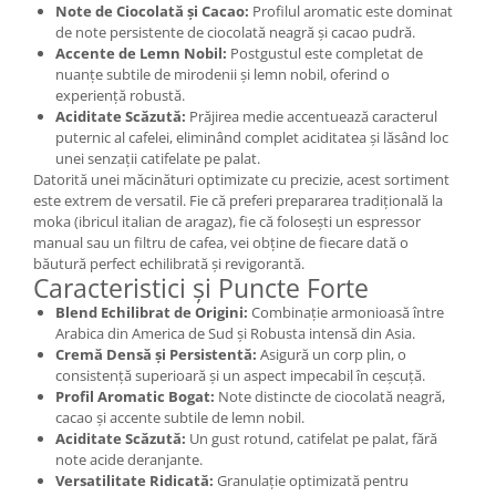
Note de Ciocolată și Cacao:
Profilul aromatic este dominat
de note persistente de ciocolată neagră și cacao pudră.
Accente de Lemn Nobil:
Postgustul este completat de
nuanțe subtile de mirodenii și lemn nobil, oferind o
experiență robustă.
Aciditate Scăzută:
Prăjirea medie accentuează caracterul
puternic al cafelei, eliminând complet aciditatea și lăsând loc
unei senzații catifelate pe palat.
Datorită unei măcinături optimizate cu precizie, acest sortiment
este extrem de versatil. Fie că preferi prepararea tradițională la
moka (ibricul italian de aragaz), fie că folosești un espressor
manual sau un filtru de cafea, vei obține de fiecare dată o
băutură perfect echilibrată și revigorantă.
Caracteristici și Puncte Forte
Blend Echilibrat de Origini:
Combinație armonioasă între
Arabica din America de Sud și Robusta intensă din Asia.
Cremă Densă și Persistentă:
Asigură un corp plin, o
consistență superioară și un aspect impecabil în ceșcuță.
Profil Aromatic Bogat:
Note distincte de ciocolată neagră,
cacao și accente subtile de lemn nobil.
Aciditate Scăzută:
Un gust rotund, catifelat pe palat, fără
note acide deranjante.
Versatilitate Ridicată:
Granulație optimizată pentru