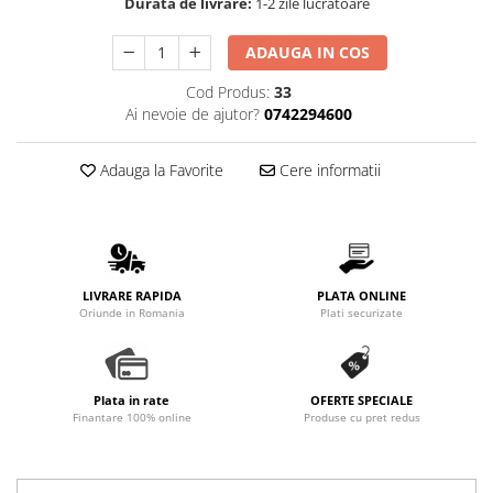
Durata de livrare:
1-2 zile lucratoare
ADAUGA IN COS
Cod Produs:
33
Ai nevoie de ajutor?
0742294600
Adauga la Favorite
Cere informatii
LIVRARE RAPIDA
PLATA ONLINE
Oriunde in Romania
Plati securizate
Plata in rate
OFERTE SPECIALE
Finantare 100% online
Produse cu pret redus