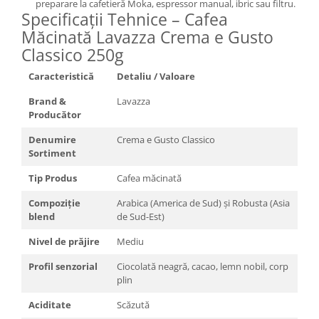
preparare la cafetieră Moka, espressor manual, ibric sau filtru.
Specificații Tehnice – Cafea
Măcinată Lavazza Crema e Gusto
Classico 250g
Caracteristică
Detaliu / Valoare
Brand &
Lavazza
Producător
Denumire
Crema e Gusto Classico
Sortiment
Tip Produs
Cafea măcinată
Compoziție
Arabica (America de Sud) și Robusta (Asia
blend
de Sud-Est)
Nivel de prăjire
Mediu
Profil senzorial
Ciocolată neagră, cacao, lemn nobil, corp
plin
Aciditate
Scăzută