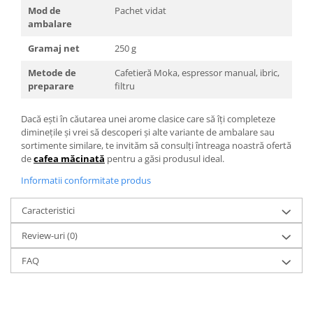
Mod de
Pachet vidat
ambalare
Gramaj net
250 g
Metode de
Cafetieră Moka, espressor manual, ibric,
preparare
filtru
Dacă ești în căutarea unei arome clasice care să îți completeze
diminețile și vrei să descoperi și alte variante de ambalare sau
sortimente similare, te invităm să consulți întreaga noastră ofertă
de
cafea măcinată
pentru a găsi produsul ideal.
Informatii conformitate produs
Caracteristici
Review-uri
(0)
FAQ