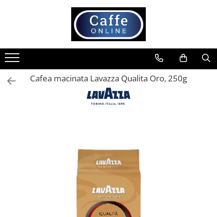
Toate Produsele
Cafea
Cafea Boabe
Cafea macinata Lavazza Qualita Oro, 250g
Capsule Cafea
Cafea Macinata
Cafea Instant
Ceai
Espressoare
Aparate Automate
Aparate capsule
Aparate clasice
Accesorii
Rasnite