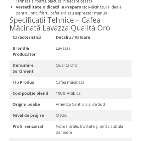
rafinată și foarte plăcută în fiecare ceașcă.
Versatilitate Ridicată la Preparare:
Măcinătură ideală
pentru ibric, filtru, cafetieră sau espressor manual.
Specificații Tehnice – Cafea
Măcinată Lavazza Qualità Oro
Caracteristică
Detaliu / Valoare
Brand &
Lavazza
Producător
Denumire
Qualità Oro
Sortiment
Tip Produs
Cafea măcinată
Compoziție blend
100% Arabica
Origini boabe
America Centrală și de Sud
Nivel de prăjire
Mediu
Profil senzorial
Note florale, fructate și tentă subtilă
de miere