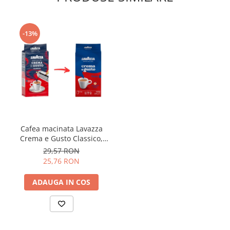
-13%
Cafea macinata Lavazza
Crema e Gusto Classico,
250g
29,57 RON
25,76 RON
ADAUGA IN COS