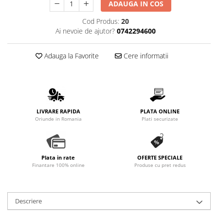
ADAUGA IN COS
Promotii
Stabilizatoare tensiune
Cod Produs:
20
Ai nevoie de ajutor?
0742294600
Piese schimb espressoare
Accesorii si intretinere
Adauga la Favorite
Cere informatii
Curatare
Filtre
Portafiltre
Site
LIVRARE RAPIDA
PLATA ONLINE
Tamper
Oriunde in Romania
Plati securizate
Altele
Plata in rate
OFERTE SPECIALE
Finantare 100% online
Produse cu pret redus
Descriere