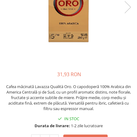
Complementare
Capace
Cesti si farfurii
Diverse
Lattiere
Pahare de cafea
Palete cafea
Consumabile
31,93 RON
Cappucino instant
Ciocolata calda
Cafea măcinată Lavazza Qualità Oro. O capodoperă 100% Arabica din
America Centrală și de Sud, cu un profil aromatic distins, note florale,
Lapte instant
fructate și accente subtile de miere. Prăjire medie, corp mediu și
aciditate fină, extrem de plăcută. Versatilă pentru ibric, cafetieră cu
Pliculete Zahar si Miere
filtru sau espressor manual.
Siropuri
IN STOC
Topping
Durata de livrare:
1-2 zile lucratoare
Aparate SH