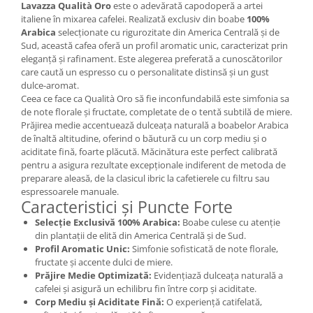
Lavazza Qualità Oro
este o adevărată capodoperă a artei
italiene în mixarea cafelei. Realizată exclusiv din boabe
100%
Arabica
selecționate cu rigurozitate din America Centrală și de
Sud, această cafea oferă un profil aromatic unic, caracterizat prin
eleganță și rafinament. Este alegerea preferată a cunoscătorilor
care caută un espresso cu o personalitate distinsă și un gust
dulce-aromat.
Ceea ce face ca Qualità Oro să fie inconfundabilă este simfonia sa
de note florale și fructate, completate de o tentă subtilă de miere.
Prăjirea medie accentuează dulceața naturală a boabelor Arabica
de înaltă altitudine, oferind o băutură cu un corp mediu și o
aciditate fină, foarte plăcută. Măcinătura este perfect calibrată
pentru a asigura rezultate excepționale indiferent de metoda de
preparare aleasă, de la clasicul ibric la cafetierele cu filtru sau
espressoarele manuale.
Caracteristici și Puncte Forte
Selecție Exclusivă 100% Arabica:
Boabe culese cu atenție
din plantații de elită din America Centrală și de Sud.
Profil Aromatic Unic:
Simfonie sofisticată de note florale,
fructate și accente dulci de miere.
Prăjire Medie Optimizată:
Evidențiază dulceața naturală a
cafelei și asigură un echilibru fin între corp și aciditate.
Corp Mediu și Aciditate Fină:
O experiență catifelată,