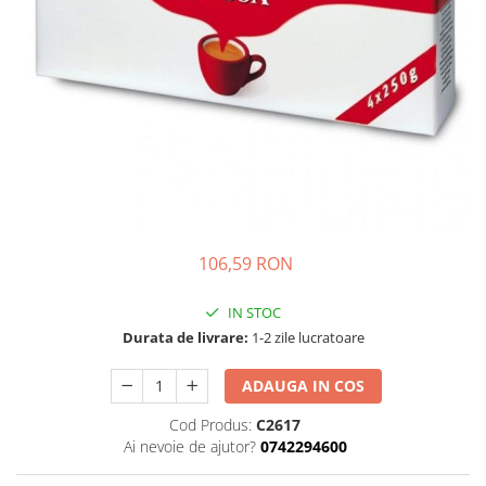
Complementare
Capace
Cesti si farfurii
Diverse
Lattiere
Pahare de cafea
Palete cafea
Consumabile
106,59 RON
Cappucino instant
Ciocolata calda
IN STOC
Durata de livrare:
1-2 zile lucratoare
Lapte instant
Pliculete Zahar si Miere
ADAUGA IN COS
Siropuri
Cod Produs:
C2617
Topping
Ai nevoie de ajutor?
0742294600
Aparate SH