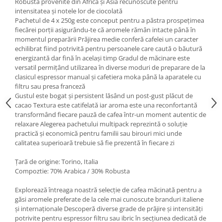
Robusta provenite din Africa și Asia recunoscute pentru
intensitatea și notele lor de ciocolată
Pachetul de 4 x 250g este conceput pentru a păstra prospețimea
fiecărei porții asigurându-te că aromele rămân intacte până în
momentul preparării Prăjirea medie conferă cafelei un caracter
echilibrat fiind potrivită pentru persoanele care caută o băutură
energizantă dar fină în același timp Gradul de măcinare este
versatil permițând utilizarea în diverse moduri de preparare de la
clasicul espressor manual și cafetiera moka până la aparatele cu
filtru sau presa franceză
Gustul este bogat și persistent lăsând un post-gust plăcut de
cacao Textura este catifelată iar aroma este una reconfortantă
transformând fiecare pauză de cafea într-un moment autentic de
relaxare Alegerea pachetului multipack reprezintă o soluție
practică și economică pentru familii sau birouri mici unde
calitatea superioară trebuie să fie prezentă în fiecare zi
Țară de origine: Torino, Italia
Compoztie: 70% Arabica / 30% Robusta
Explorează întreaga noastră selecție de cafea măcinată pentru a
găsi aromele preferate de la cele mai cunoscute branduri italiene
și internaționale Descoperă diverse grade de prăjire și intensități
potrivite pentru espressor filtru sau ibric în secțiunea dedicată de