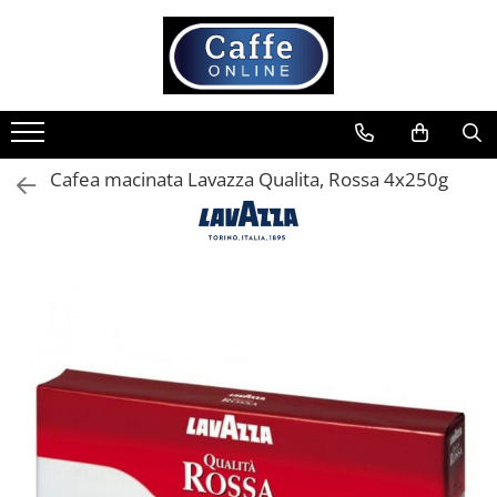
Toate Produsele
Cafea
Cafea Boabe
Cafea macinata Lavazza Qualita, Rossa 4x250g
Capsule Cafea
Cafea Macinata
Cafea Instant
Ceai
Espressoare
Aparate Automate
Aparate capsule
Aparate clasice
Accesorii
Rasnite