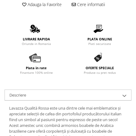
Promotii
Adauga la Favorite
Cere informatii
Stabilizatoare tensiune
Piese schimb espressoare
Accesorii si intretinere
Curatare
LIVRARE RAPIDA
PLATA ONLINE
Oriunde in Romania
Plati securizate
Filtre
Portafiltre
Site
Plata in rate
OFERTE SPECIALE
Finantare 100% online
Produse cu pret redus
Tamper
Altele
Descriere
Lavazza Qualità Rossa este una dintre cele mai emblematice și
apreciate selecții de cafea din portofoliul producătorului italian
fiind un simbol al pasiunii pentru espresso de peste un secol
Acest amestec unic combină armonios boabele de Arabica
braziliene care oferă corpolență și dulceață cu boabele de