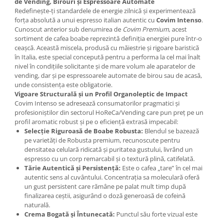
de Vending, Birouri și Espressoare Automate
Redefinește-ți standardele de energie zilnică și experimentează
forța absolută a unui espresso italian autentic cu
Covim Intenso
.
Cunoscut anterior sub denumirea de
Covim Premium
, acest
sortiment de cafea boabe reprezintă definiția energiei pure într-o
ceașcă. Această miscela, produsă cu măiestrie și rigoare baristică
în Italia, este special concepută pentru a performa la cel mai înalt
nivel în condițiile solicitante și de mare volum ale aparatelor de
vending, dar și pe espressoarele automate de birou sau de acasă,
unde consistența este obligatorie.
Vigoare Structurală și un Profil Organoleptic de Impact
Covim Intenso se adresează consumatorilor pragmatici și
profesioniștilor din sectorul HoReCa/Vending care pun preț pe un
profil aromatic robust și pe o eficiență extrasă impecabil:
Selecție Riguroasă de Boabe Robusta:
Blendul se bazează
pe varietăți de Robusta premium, recunoscute pentru
densitatea celulară ridicată și puritatea gustului, livrând un
espresso cu un corp remarcabil și o textură plină, catifelată.
Tărie Autentică și Persistență:
Este o cafea „tare” în cel mai
autentic sens al cuvântului. Concentrația sa moleculară oferă
un gust persistent care rămâne pe palat mult timp după
finalizarea ceștii, asigurând o doză generoasă de cofeină
naturală.
Crema Bogată și Întunecată:
Punctul său forte vizual este