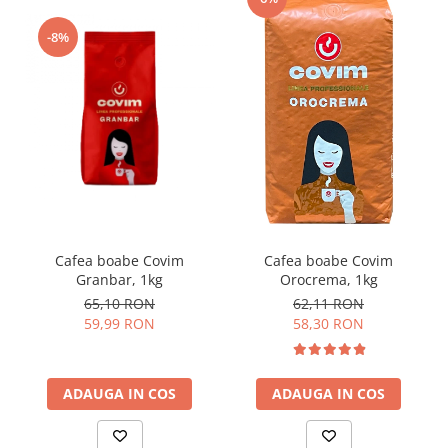
-8%
Cafea boabe Covim
Cafea boabe Covim
Granbar, 1kg
Orocrema, 1kg
65,10 RON
62,11 RON
59,99 RON
58,30 RON
ADAUGA IN COS
ADAUGA IN COS