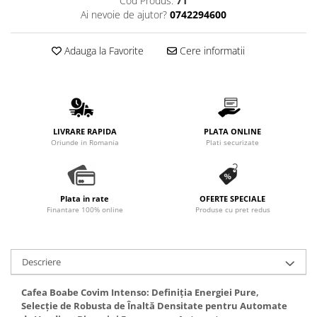
Cod Produs:
71
Ai nevoie de ajutor?
0742294600
Adauga la Favorite
Cere informatii
LIVRARE RAPIDA
PLATA ONLINE
Oriunde in Romania
Plati securizate
Plata in rate
OFERTE SPECIALE
Finantare 100% online
Produse cu pret redus
Descriere
Cafea Boabe Covim Intenso: Definiția Energiei Pure,
Selecție de Robusta de Înaltă Densitate pentru Automate