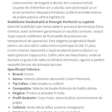
crema extrem de bogată și densă, de o culoare închisă
(nuanțe de chihlimbar ars și alună), care acționează ca un
ecran protector deasupra lichidului, izolând aromele intense
de prăjire până la ultima înghițitură.
Stabilitate Desăvârșită și Sinergie Perfectă cu Laptele
Datorită stabilității sale remarcabile în procesul de extracție fizico-
chimică, acest sortiment garantează un rezultat constant, ceașcă
după ceașcă, indiferent de fluctuațiile de presiune sau
temperatură ale aparatului. Este alegerea pragmatică ideală
pentru cei care văd în cafea motorul principal al zilei. În plus,
Covim Intenso reprezintă o bază excelentă pentru băuturi cu
lapte (precum Cappuccino, Caffe Latte sau Macchiato), unde se
dorește ca gustul de cafea să rămână dominant, viguros și perfect
sesizabil dincolo de dulceața lactozei.
Specificații Tehnice:
Brand:
Covim
Gama:
Intenso (Anterior denumită
Covim Premium
)
Tip Cafea:
Cafea boabe cu cofeină
Compoziție:
Selecție de boabe Robusta de înaltă calitate
Origine:
Produs și ambalat în Italia
Profil Gustativ:
Corp masiv, textură plină, arome intense de
prăjire
Cofeină:
Nivel ridicat (efect puternic energizant)