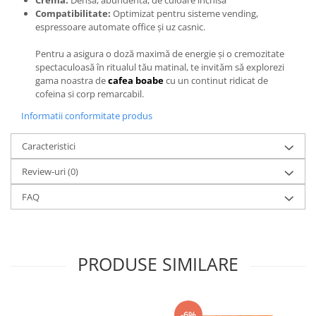
Crema:
Densă, abundentă, de culoare închisă
Compatibilitate:
Optimizat pentru sisteme vending,
espressoare automate office și uz casnic.
Pentru a asigura o doză maximă de energie și o cremozitate
spectaculoasă în ritualul tău matinal, te invităm să explorezi
gama noastra de
cafea boabe
cu un continut ridicat de
cofeina si corp remarcabil.
Informatii conformitate produs
Caracteristici
Review-uri
(0)
FAQ
PRODUSE SIMILARE
-6%