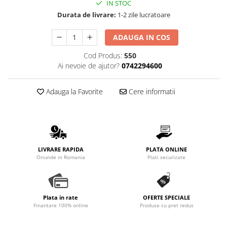
IN STOC
Promotii
Durata de livrare:
1-2 zile lucratoare
Stabilizatoare tensiune
Piese schimb espressoare
ADAUGA IN COS
Accesorii si intretinere
Cod Produs:
550
Curatare
Ai nevoie de ajutor?
0742294600
Filtre
Portafiltre
Adauga la Favorite
Cere informatii
Site
Tamper
Altele
LIVRARE RAPIDA
PLATA ONLINE
Oriunde in Romania
Plati securizate
Plata in rate
OFERTE SPECIALE
Finantare 100% online
Produse cu pret redus