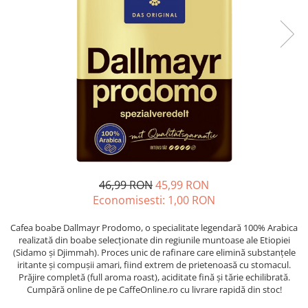
Complementare
Capace
Cesti si farfurii
Diverse
Lattiere
Pahare de cafea
Palete cafea
Consumabile
Cappucino instant
46,99 RON
45,99 RON
Ciocolata calda
Economisesti:
1,00
RON
Lapte instant
Cafea boabe Dallmayr Prodomo, o specialitate legendară 100% Arabica
Pliculete Zahar si Miere
realizată din boabe selecționate din regiunile muntoase ale Etiopiei
(Sidamo și Djimmah). Proces unic de rafinare care elimină substanțele
Siropuri
iritante și compușii amari, fiind extrem de prietenoasă cu stomacul.
Prăjire completă (full aroma roast), aciditate fină și tărie echilibrată.
Topping
Cumpără online de pe CaffeOnline.ro cu livrare rapidă din stoc!
Aparate SH