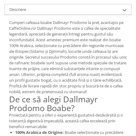
Descriere
Cumperi cafeaua boabe Dallmayr Prodomo la preț avantajos pe
CaffeOnline.ro! Dallmayr Prodomo este o cafea de specialitate
legendară, apreciată de generații întregi pentru gustul său
inconfundabil. Acest amestec premium este realizat din boabe
100% Arabica, selecționate cu precădere din regiunile muntoase
ale Etiopiei (Sidamo și Djimmah), locurile unde cafeaua își are
originile. Secretul succesului Prodomo constă în procesul său unic
de rafinare: boabele sunt supuse unei metode speciale de tratare
înainte de prăjire, care elimină substanțele iritante și compușii
amari. Ulterior, prăjirea completă (full aroma roast) evidențiază
un profil gustativ bogat, cu o aciditate fină și o tărie echilibrată.
Profită de livrare rapidă din stoc propriu și bucură-te de o cafea
nobilă, extrem de prietenoasă cu stomacul!
De ce să alegi Dallmayr
Prodomo Boabe?
Proiectată pentru a oferi o experiență gustativă desăvârșită și o
toleranță digestivă impecabilă, această cafea excelează prin
beneficii remarcabile:
100% Arabica de Origine:
Boabe selecționate cu precădere