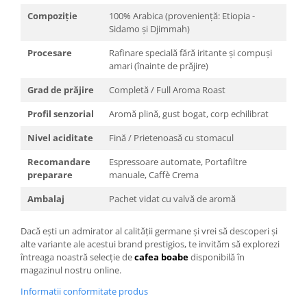
Compoziție
100% Arabica (proveniență: Etiopia -
Sidamo și Djimmah)
Procesare
Rafinare specială fără iritante și compuși
amari (înainte de prăjire)
Grad de prăjire
Completă / Full Aroma Roast
Profil senzorial
Aromă plină, gust bogat, corp echilibrat
Nivel aciditate
Fină / Prietenoasă cu stomacul
Recomandare
Espressoare automate, Portafiltre
preparare
manuale, Caffè Crema
Ambalaj
Pachet vidat cu valvă de aromă
Dacă ești un admirator al calității germane și vrei să descoperi și
alte variante ale acestui brand prestigios, te invităm să explorezi
întreaga noastră selecție de
cafea boabe
disponibilă în
magazinul nostru online.
Informatii conformitate produs