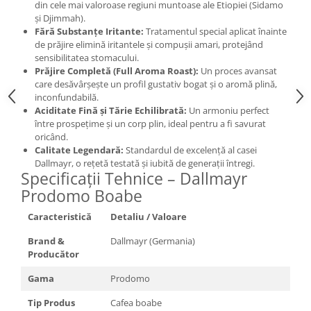
din cele mai valoroase regiuni muntoase ale Etiopiei (Sidamo
și Djimmah).
Fără Substanțe Iritante:
Tratamentul special aplicat înainte
de prăjire elimină iritantele și compușii amari, protejând
sensibilitatea stomacului.
Prăjire Completă (Full Aroma Roast):
Un proces avansat
care desăvârșește un profil gustativ bogat și o aromă plină,
inconfundabilă.
Aciditate Fină și Tărie Echilibrată:
Un armoniu perfect
între prospețime și un corp plin, ideal pentru a fi savurat
oricând.
Calitate Legendară:
Standardul de excelență al casei
Dallmayr, o rețetă testată și iubită de generații întregi.
Specificații Tehnice – Dallmayr
Prodomo Boabe
Caracteristică
Detaliu / Valoare
Brand &
Dallmayr (Germania)
Producător
Gama
Prodomo
Tip Produs
Cafea boabe