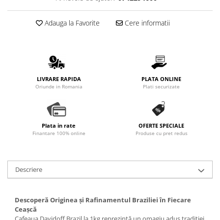
Adauga la Favorite
Cere informatii
LIVRARE RAPIDA
PLATA ONLINE
Oriunde in Romania
Plati securizate
Plata in rate
OFERTE SPECIALE
Finantare 100% online
Produse cu pret redus
Descriere
Descoperă Originea și Rafinamentul Braziliei în Fiecare
Ceașcă
Cafeaua Davidoff Brazil la 1kg reprezintă un omagiu adus tradiției