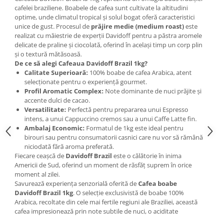
cafelei braziliene. Boabele de cafea sunt cultivate la altitudini
optime, unde climatul tropical și solul bogat oferă caracteristici
unice de gust. Procesul de
prăjire medie (medium roast)
este
realizat cu măiestrie de experții Davidoff pentru a păstra aromele
delicate de praline și ciocolată, oferind în același timp un corp plin
și o textură mătăsoasă.
De ce să alegi Cafeaua Davidoff Brazil 1kg?
Calitate Superioară:
100% boabe de cafea Arabica, atent
selecționate pentru o experiență gourmet.
Profil Aromatic Complex:
Note dominante de nuci prăjite și
accente dulci de cacao.
Versatilitate:
Perfectă pentru prepararea unui Espresso
intens, a unui Cappuccino cremos sau a unui Caffe Latte fin.
Ambalaj Economic:
Formatul de 1kg este ideal pentru
birouri sau pentru consumatorii casnici care nu vor să rămână
niciodată fără aroma preferată.
Fiecare ceașcă de
Davidoff Brazil
este o călătorie în inima
Americii de Sud, oferind un moment de răsfăț suprem în orice
moment al zilei.
Savurează experiența senzorială oferită de
Cafea boabe
Davidoff Brazil 1kg
. O selecție exclusivistă de boabe 100%
Arabica, recoltate din cele mai fertile regiuni ale Braziliei, această
cafea impresionează prin note subtile de nuci, o aciditate