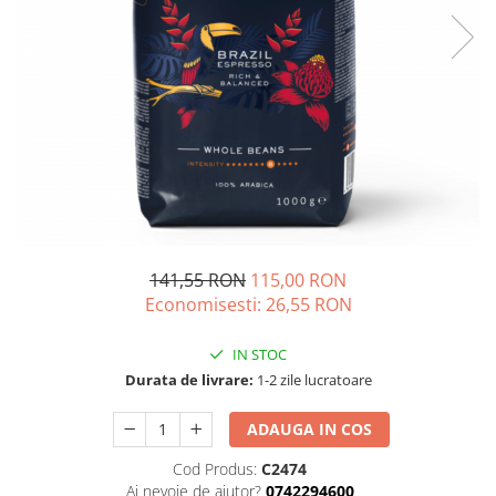
141,55 RON
115,00 RON
Economisesti:
26,55
RON
IN STOC
Durata de livrare:
1-2 zile lucratoare
ADAUGA IN COS
Cod Produs:
C2474
Ai nevoie de ajutor?
0742294600