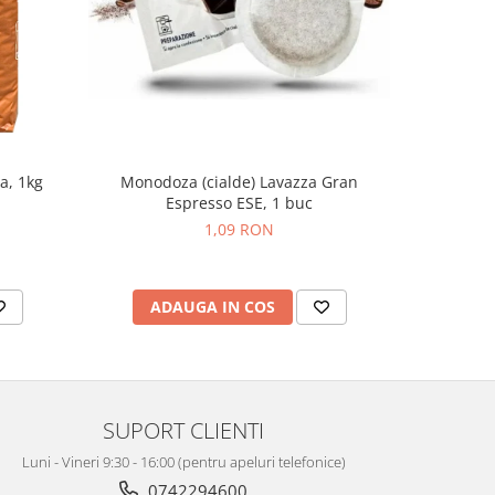
Monodoza (cialde) Lavazza Gran
Monodo
a, 1kg
Espresso ESE, 1 buc
Espr
1,09 RON
ADAUGA IN COS
AD
SUPORT CLIENTI
Luni - Vineri 9:30 - 16:00 (pentru apeluri telefonice)
0742294600