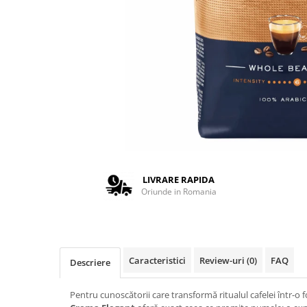
Complementare
Capace
Cesti si farfurii
Diverse
Lattiere
Pahare de cafea
Palete cafea
Consumabile
Cappucino instant
LIVRARE RAPIDA
Ciocolata calda
Oriunde in Romania
Lapte instant
Pliculete Zahar si Miere
Siropuri
Caracteristici
Review-uri
(0)
FAQ
Descriere
Topping
Pentru cunoscătorii care transformă ritualul cafelei într-o 
Aparate SH