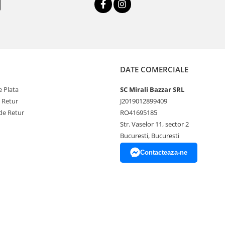
DATE COMERCIALE
 Plata
SC Mirali Bazzar SRL
e Retur
J2019012899409
de Retur
RO41695185
Str. Vaselor 11, sector 2
Bucuresti, Bucuresti
Contacteaza-ne