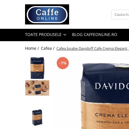
Toate Produsele
Cafea
TOATE PRODUSELE
BLOG CAFFEONLINE.RO
Cafea Boabe
Capsule Cafea
Home /
Cafea /
Cafea boabe Davidoff Cafe Crema Elegant,
Cafea Macinata
-7%
Cafea Instant
Ceai
Espressoare
Aparate Automate
Aparate capsule
Aparate clasice
Accesorii
Rasnite