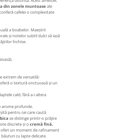
eriență distinsă. Acest amestec
ca din zonele muntoase
ale
 conferă cafelei o complexitate
duală a boabelor. Maeștrii
ale și notelor subtil dulci să iasă
jirilor închise.
ioasă).
te extrem de versatilă:
oferă o textură onctuoasă și un
ptele cald, fără a-i altera
de arome profunde.
șită pentru cei care caută
bica
se distinge printr-o prăjire
ote discrete și o
cremă fină,
u a oferi un moment de rafinament
 băuturi cu lapte delicate.