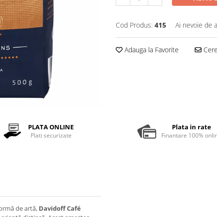
Cod Produs:
415
Ai nevoie de a
Adauga la Favorite
Cere 
PLATA ONLINE
Plata in rate
Plati securizate
Finantare 100% onli
formă de artă,
Davidoff Café