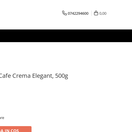
0742294600
0,00
Cafe Crema Elegant, 500g
are
A IN COS