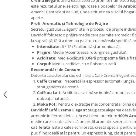
Crema Elegant
oferă exact ceea ce promite numele: o exp
Promotii
este rezultatul unei selecții riguroase a boabelor de
Arabi
Stabilizatoare tensiune
Americii Centrale și de Sud, unde altitudinea și solul bogat
aparte.
Piese schimb espressoare
Profil Aromatic și Tehnologie de Prăjire
Accesorii si intretinere
Secretul gustului „Elegant” stă în procesul de prăjire indivi
Davidoff folosesc o prăjire medie care permite aromelor flor
Curatare
la suprafață, fără a domina palatul cu amăreala specifică pră
Filtre
Intensitate:
6 / 12 (Echilibrată și armonioasă).
Prajire:
Medie (Accentuează rotunjimea gustului).
Portafiltre
Aciditate:
Medie-Scăzută (Oferă prospețime fără a fi tă
Site
Corpul:
Mediu, catifelat, cu o finisare curată.
Recomandări de Consum
Tamper
Datorită caracterului său echilibrat, Café Crema Elegant es
Caffè Crema:
Preparată la espressor automat (lungă), 
Altele
strat generos de cremă.
Café au Lait:
Aciditatea sa fină se îmbină armonios cu la
dulceața naturală.
Moka Pot:
Pentru o extracție mai concentrată, plină 
Davidoff Café Crema Elegant 500g
este alegerea desăvâr
armonie în fiecare detaliu. Acest blend premium
100% Ara
medie care scoate la iveală un profil aromatic senzual, cu n
catifelată
. Este o cafea echilibrată, creată special pentr
pur, fiind ideală atât pentru un espresso lung, cât și pentru