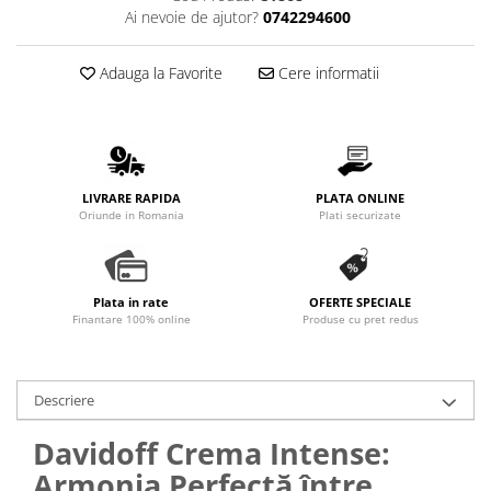
Promotii
Ai nevoie de ajutor?
0742294600
Stabilizatoare tensiune
Piese schimb espressoare
Adauga la Favorite
Cere informatii
Accesorii si intretinere
Curatare
Filtre
Portafiltre
LIVRARE RAPIDA
PLATA ONLINE
Oriunde in Romania
Plati securizate
Site
Tamper
Altele
Plata in rate
OFERTE SPECIALE
Finantare 100% online
Produse cu pret redus
Descriere
Davidoff Crema Intense:
Armonia Perfectă între