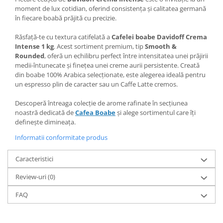
moment de lux cotidian, oferind consistența și calitatea germană
în fiecare boabă prăjită cu precizie.
Răsfață-te cu textura catifelată a
Cafelei boabe Davidoff Crema
Intense 1 kg
. Acest sortiment premium, tip
Smooth &
Rounded
, oferă un echilibru perfect între intensitatea unei prăjirii
medii-întunecate și finețea unei creme aurii persistente. Creată
din boabe 100% Arabica selecționate, este alegerea ideală pentru
un espresso plin de caracter sau un Caffe Latte cremos.
Descoperă întreaga colecție de arome rafinate în secțiunea
noastră dedicată de
Cafea Boabe
și alege sortimentul care îți
definește dimineața.
Informatii conformitate produs
Caracteristici
Review-uri
(0)
FAQ