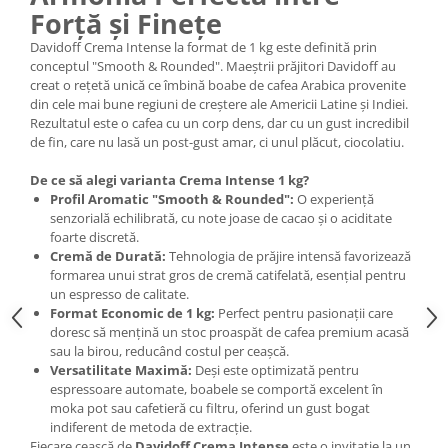
Forță și Finețe
Davidoff Crema Intense la format de 1 kg este definită prin
conceptul "Smooth & Rounded". Maeștrii prăjitori Davidoff au
creat o rețetă unică ce îmbină boabe de cafea Arabica provenite
din cele mai bune regiuni de creștere ale Americii Latine și Indiei.
Rezultatul este o cafea cu un corp dens, dar cu un gust incredibil
de fin, care nu lasă un post-gust amar, ci unul plăcut, ciocolatiu.
De ce să alegi varianta Crema Intense 1 kg?
Profil Aromatic "Smooth & Rounded":
O experiență
senzorială echilibrată, cu note joase de cacao și o aciditate
foarte discretă.
Cremă de Durată:
Tehnologia de prăjire intensă favorizează
formarea unui strat gros de cremă catifelată, esențial pentru
un espresso de calitate.
Format Economic de 1 kg:
Perfect pentru pasionații care
doresc să mențină un stoc proaspăt de cafea premium acasă
sau la birou, reducând costul per ceașcă.
Versatilitate Maximă:
Deși este optimizată pentru
espressoare automate, boabele se comportă excelent în
moka pot sau cafetieră cu filtru, oferind un gust bogat
indiferent de metoda de extracție.
Fiecare ceașcă de
Davidoff Crema Intense
este o invitație la un