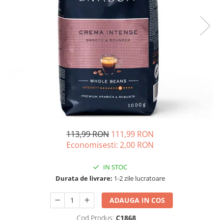
Complementare
Capace
Cesti si farfurii
Diverse
Lattiere
Pahare de cafea
Palete cafea
Consumabile
Cappucino instant
113,99 RON
111,99 RON
Ciocolata calda
Economisesti:
2,00
RON
Lapte instant
IN STOC
Pliculete Zahar si Miere
Durata de livrare:
1-2 zile lucratoare
Siropuri
Topping
ADAUGA IN COS
Aparate SH
Cod Produs:
C1868