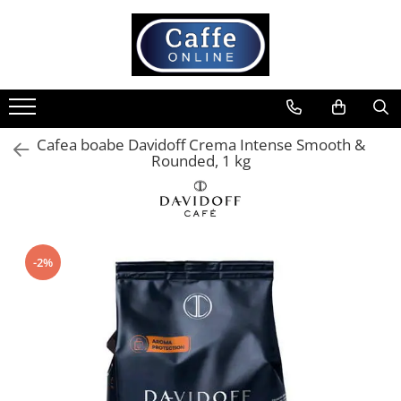
Toate Produsele
Cafea
Cafea Boabe
Cafea boabe Davidoff Crema Intense Smooth &
Capsule Cafea
Rounded, 1 kg
Cafea Macinata
Cafea Instant
Ceai
Espressoare
-2%
Aparate Automate
Aparate capsule
Aparate clasice
Accesorii
Rasnite